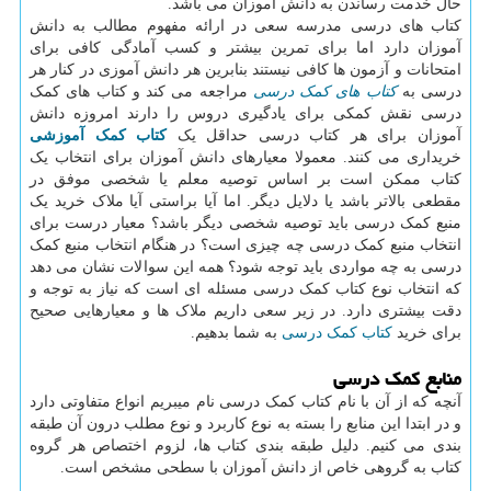
حال خدمت رساندن به دانش آموزان می باشد.
کتاب های درسی مدرسه سعی در ارائه مفهوم مطالب به دانش
آموزان دارد اما برای تمرین بیشتر و کسب آمادگی کافی برای
امتحانات و آزمون ها کافی نیستند بنابرین هر دانش آموزی در کنار هر
درسی به
کتاب های کمک درسی
مراجعه می کند و کتاب های کمک
درسی نقش کمکی برای یادگیری دروس را دارند امروزه دانش
آموزان برای هر کتاب درسی حداقل یک
کتاب کمک آموزشی
خریداری می کنند. معمولا معیارهای دانش آموزان برای انتخاب یک
کتاب ممکن است بر اساس توصیه معلم یا شخصی موفق در
مقطعی بالاتر باشد یا دلایل دیگر. اما آیا براستی آیا ملاک خرید یک
منبع کمک درسی باید توصیه شخصی دیگر باشد؟ معیار درست برای
انتخاب منبع کمک درسی چه چیزی است؟ در هنگام انتخاب منبع کمک
درسی به چه مواردی باید توجه شود؟ همه این سوالات نشان می دهد
که انتخاب نوع کتاب کمک درسی مسئله ای است که نیاز به توجه و
دقت بیشتری دارد. در زیر سعی داریم ملاک ها و معیارهایی صحیح
برای خرید
کتاب کمک درسی
به شما بدهیم.
منابع کمک درسی
آنچه که از آن با نام کتاب کمک درسی نام میبریم انواع متفاوتی دارد
و در ابتدا این منابع را بسته به نوع کاربرد و نوع مطلب درون آن طبقه
بندی می کنیم. دلیل طبقه بندی کتاب ها، لزوم اختصاص هر گروه
کتاب به گروهی خاص از دانش آموزان با سطحی مشخص است.