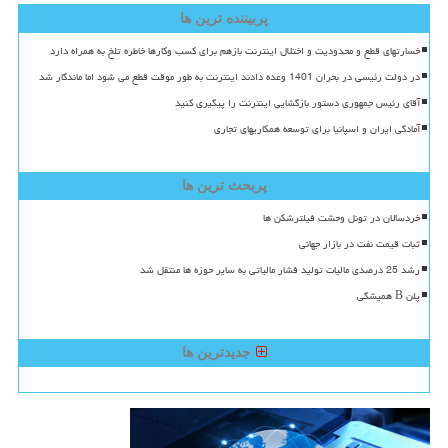
پربیننده ترین ها
خسارتهای قطع و محدودیت و اختلال اینترنت بازهم برای کسب وکارها خاطره تلخ به همراه دارد
در دولت رئیسی در بحران 1401 وعده دادند اینترنت به طور موقت قطع می شود اما ماندگار شد
آقای رئیس جمهوری دستور بازگشایی اینترنت را پیگیری کنید
آمادگی ایران و اسپانیا برای توسعه همکاریهای تجاری
پربحث ترین ها
خردسالان در تونل وحشت فیلترشکن ها
ثبات قیمت نفت در بازار جهانی
رشد 25 درصدی مالیات تولید فشار مالیاتی به سایر حوزه ها منتقل شد
پلن B همیشگی
جدیدترین ها