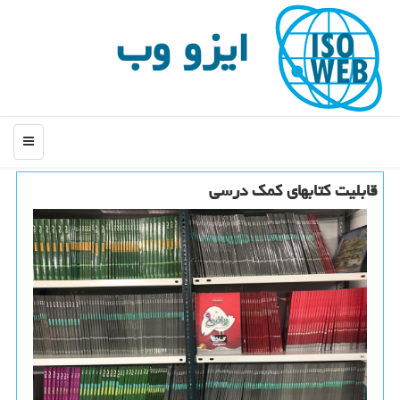
ایزو وب
منو
قابلیت كتابهای كمك درسی