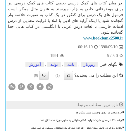
در میان کتاب های کمک درسی بعضی کتاب های کمک درسی نیز
برای موضوعاتی خاص به چاپ میرسند به عنوان مثال ممکن است
فرمول های یک درس برای کنکور در یک کتاب به صورت خلاصه وار
گنجانده شود یا اینکه آرایه های ادبی یا املا یا قرابت معنایی از درس
ادبیات فارسی یا لغات درس عربی یا انگلیسی در کتاب هایی جدا
گنجانده شود.
www.bookbank2500.ir
1398/09/10
00:16:10
1991
5
/
5.0
تگهای خبر:
رپورتاژ
,
بانك
,
تولید
,
آموزش
این مطلب را می پسندید؟
(0)
(1)
X
تازه ترین مطالب مرتبط
خردسالان در تونل وحشت فیلترشکن ها
رشد 25 درصدی مالیات تولید فشار مالیاتی به سایر حوزه ها منتقل شد
پاداش گزارش ماینر بدون مجوز افزوده شد جریمه متخلفان سنگین تر می شود