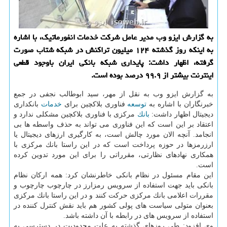
به گزارش ایزو وب مدیر عامل شركت خدمات انفورماتیك، با اشاره
به اینكه روز گذشته ۱۲۴ میلیون تراكنش در شبكه شتاب صورت
گرفته، اظهار داشت: پایداری شبكه بانكی ایران باوجود قطعی
اینترنت بیشتر از ۹۹.۹ درصد بوده است.
به گزارش ایزو وب به نقل از مهر، سید ابوطالب نجفی در جمع
خبرنگاران با اشاره به
توسعه
فناوری بلاكچین برای
خدمات
بانكداری
دیجیتال اظهار داشت:
بانك
مركزی با فناوری بلاكچین مشكلی ندارد و
اعتقاد بر این است كه این فناوری می تواند به حذف واسطه ها بی
انجامد. آنچه الان مورد چالش است، به كارگیری ارزهای دیجیتال یا
ارزرمزها در حوزه پرداخت است كه در این راستا بانك مركزی با
همكاری نهادهای نظارتی، مقرراتی را برای این مورد تدوین كرده
است.
این مقام مسئول در نظام بانكی خاطرنشان كرد: همه اركان نظام
بانكی باید جهت استفاده از سرویس رمزارز در چارچوب چارچوب و
مقررات اعلامی بانك مركزی حركت كنند و در این راستا بانك مركزی
بعنوان متولی سیاست های پولی كشور هم باید نقش كنترل كننده در
استفاده از سرویس های در رابطه با آن داشته باشد.
وی افزود: طی روزهای گذشته به علت محدودیت در دسترسی به