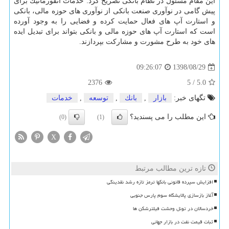
این مقام مسئول در نظام بانكی تصریح كرد: خدمات انفورماتیك برای
پیش گامی در نوآوری صنعت بانكی از نوآوری های حوزه مالی، بانكی
و استارت آپ های فعال حمایت كرده و فضایی را به وجود آورده
است كه استارت آپ های حوزه مالی و بانكی بتواند برای تبدیل ایده
های خود به طرح مشورت و مشاركت بپردازند.
1398/08/29
09:26:07
2376
5
/
5.0
تگهای خبر:
بازار
,
بانك
,
توسعه
,
خدمات
این مطلب را می پسندید؟
(0)
(1)
X
تازه ترین مطالب مرتبط
افزایش سپرده قانونی بانکها ترمز تازه رشد نقدینگی
آغاز بازسازی پالایشگاه سوم پارس جنوبی
خردسالان در تونل وحشت فیلترشکن ها
ثبات قیمت نفت در بازار جهانی