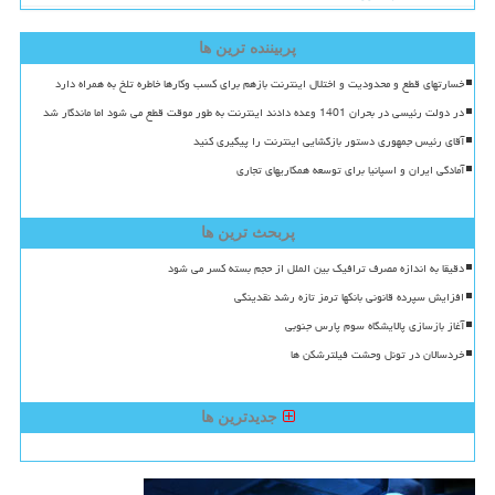
پربیننده ترین ها
خسارتهای قطع و محدودیت و اختلال اینترنت بازهم برای کسب وکارها خاطره تلخ به همراه دارد
در دولت رئیسی در بحران 1401 وعده دادند اینترنت به طور موقت قطع می شود اما ماندگار شد
آقای رئیس جمهوری دستور بازگشایی اینترنت را پیگیری کنید
آمادگی ایران و اسپانیا برای توسعه همکاریهای تجاری
پربحث ترین ها
دقیقا به اندازه مصرف ترافیک بین الملل از حجم بسته کسر می شود
افزایش سپرده قانونی بانکها ترمز تازه رشد نقدینگی
آغاز بازسازی پالایشگاه سوم پارس جنوبی
خردسالان در تونل وحشت فیلترشکن ها
جدیدترین ها