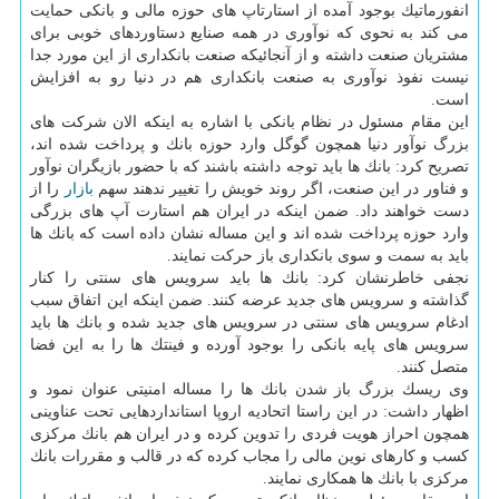
انفورماتیك بوجود آمده از استارتاپ های حوزه مالی و بانكی حمایت
می كند به نحوی كه نوآوری در همه صنایع دستاوردهای خوبی برای
مشتریان صنعت داشته و از آنجائیكه صنعت بانكداری از این مورد جدا
نیست نفوذ نوآوری به صنعت بانكداری هم در دنیا رو به افزایش
است.
این مقام مسئول در نظام بانكی با اشاره به اینكه الان شركت های
بزرگ نوآور دنیا همچون گوگل وارد حوزه بانك و پرداخت شده اند،
تصریح كرد: بانك ها باید توجه داشته باشند كه با حضور بازیگران نوآور
و فناور در این صنعت، اگر روند خویش را تغییر ندهند سهم
بازار
را از
دست خواهند داد. ضمن اینكه در ایران هم استارت آپ های بزرگی
وارد حوزه پرداخت شده اند و این مساله نشان داده است كه بانك ها
باید به سمت و سوی بانكداری باز حركت نمایند.
نجفی خاطرنشان كرد: بانك ها باید سرویس های سنتی را كنار
گذاشته و سرویس های جدید عرضه كنند. ضمن اینكه این اتفاق سبب
ادغام سرویس های سنتی در سرویس های جدید شده و بانك ها باید
سرویس های پایه بانكی را بوجود آورده و فینتك ها را به این فضا
متصل كنند.
وی ریسك بزرگ باز شدن بانك ها را مساله امنیتی عنوان نمود و
اظهار داشت: در این راستا اتحادیه اروپا استانداردهایی تحت عناوینی
همچون احراز هویت فردی را تدوین كرده و در ایران هم بانك مركزی
كسب و كارهای نوین مالی را مجاب كرده كه در قالب و مقررات بانك
مركزی با بانك ها همكاری نمایند.