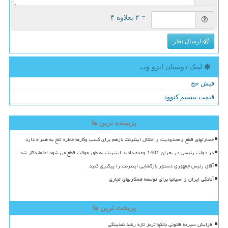
= ۲ بعلاوه ۴
ارسال نظر
لینک دوستان ایزو وب
فیش حج
قیمت بیسیم کنوود
پربیننده ترین ها
خسارتهای قطع و محدودیت و اختلال اینترنت بازهم برای کسب وکارها خاطره تلخ به همراه دارد
در دولت رئیسی در بحران 1401 وعده دادند اینترنت به طور موقت قطع می شود اما ماندگار شد
آقای رئیس جمهوری دستور بازگشایی اینترنت را پیگیری کنید
آمادگی ایران و اسپانیا برای توسعه همکاریهای تجاری
پربحث ترین ها
افزایش سپرده قانونی بانکها ترمز تازه رشد نقدینگی