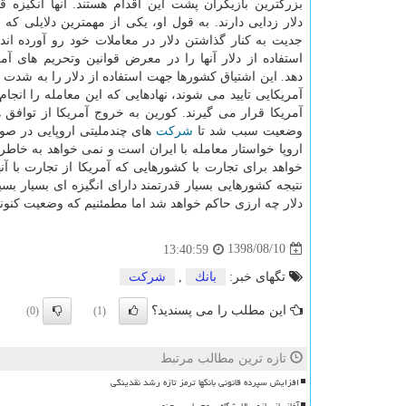
بزرگترین بازیگران پشت این اقدام هستند. آنها انگیزه ق
دلار زدایی دارند. به قول او، یكی از مهمترین دلایلی كه 
جدیت به كنار گذاشتن دلار در معاملات خود رو آورده ان
استفاده از دلار آنها را در معرض قوانین وتحریم های آم
دهد. این اشتیاق كشورها جهت استفاده از دلار را به شدت
آمریكایی تایید می شوند، نهادهایی كه این معامله را انجام
آمریكا قرار می گیرند. كورین به خروج آمریكا از توافق 
وضعیت سبب شد تا
شركت
های چندملیتی اروپایی در صور
اروپا خواستار معامله با ایران است و نمی خواهد به خاطر
خواهد برای تجارت با كشورهایی كه آمریكا از تجارت با آ
نتیجه كشورهایی بسیار قدرتمند دارای انگیزه ای بسیار بسیار
دلار چه ارزی حاكم خواهد شد اما مطمئنیم كه وضعیت كنونی 
1398/08/10
13:40:59
تگهای خبر:
بانك
,
شركت
این مطلب را می پسندید؟
(0)
(1)
تازه ترین مطالب مرتبط
افزایش سپرده قانونی بانکها ترمز تازه رشد نقدینگی
آغاز بازسازی پالایشگاه سوم پارس جنوبی