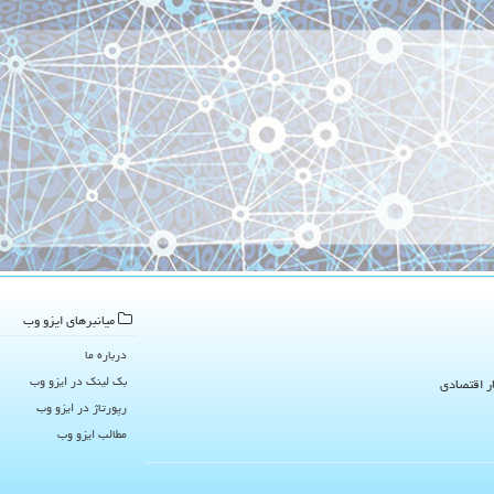
میانبرهای ایزو وب
درباره ما
بک لینک در ایزو وب
ار اقتصادی
رپورتاژ در ایزو وب
مطالب ایزو وب