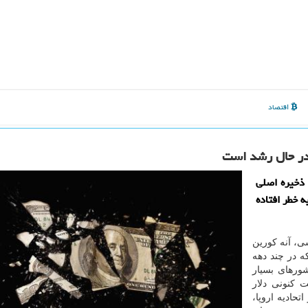
اقتصاد
 در حال رشد است
 ذخیره اصلی
 خطر افتاده
ی، آنه كورین
كه در چند دهه
ورهای بسیار
 كنونی دلار
حادیه اروپا،