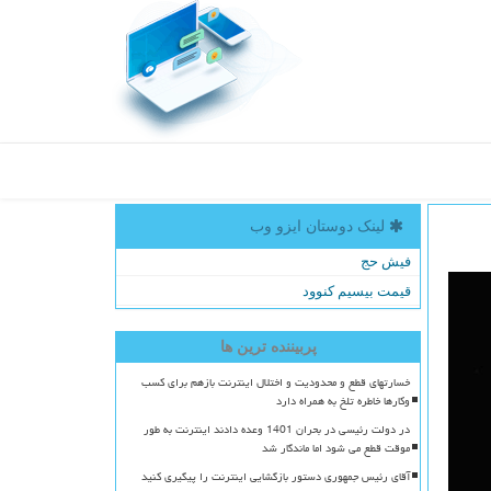
لینک دوستان ایزو وب
فیش حج
قیمت بیسیم کنوود
پربیننده ترین ها
خسارتهای قطع و محدودیت و اختلال اینترنت بازهم برای کسب
وکارها خاطره تلخ به همراه دارد
در دولت رئیسی در بحران 1401 وعده دادند اینترنت به طور
موقت قطع می شود اما ماندگار شد
آقای رئیس جمهوری دستور بازگشایی اینترنت را پیگیری کنید