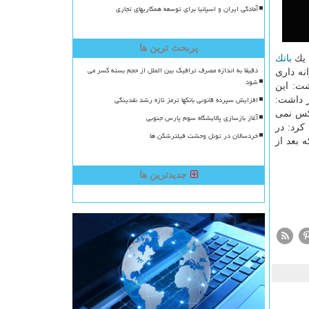
آمادگی ایران و اسپانیا برای توسعه همکاریهای تجاری
پربحث ترین ها
 یك
بانك
دقیقا به اندازه مصرف ترافیک بین الملل از حجم بسته کسر می
نه داری
شود
شت: این
افزایش سپرده قانونی بانکها ترمز تازه رشد نقدینگی
ر داشت:
 كس نمی
آغاز بازسازی پالایشگاه سوم پارس جنوبی
كرد: در
خردسالان در تونل وحشت فیلترشکن ها
ه بعد از
جدیدترین ها