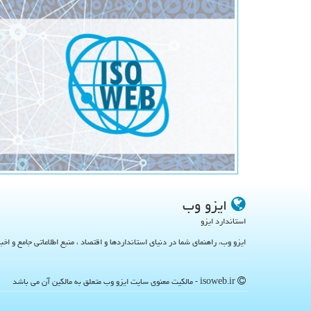
ایزو وب
استاندارد ایزو
ایزو وب، راهنمای شما در دنیای استانداردها و اقتصاد ، منبع اطلاعاتی جامع و اخب
isoweb.ir - مالکیت معنوی سایت ایزو وب متعلق به مالکین آن می باشد