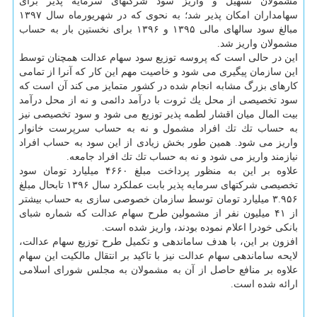
مشمولان تسهیل و واریز سود شركت­های سرمایه پذیر برای
سهامداران امكان پذیر شد؛ به نحوی كه در شهریورماه سال ۱۳۹۷
مبالغ سود سالهای مالی ۱۳۹۵ و ۱۳۹۶ برای نخستین بار به حساب
مشمولان واریز شد.
این در حالی است كه پروسه توزیع سود سهام عدالت همچنان توسط
این سازمان پیگیری می شود و خاصیت مهم این كار كه آنرا از تمامی
كارهای بزرگ مشابه انجام شده در كشور متمایز می كند آن است كه
سود تخصیصی از محل یك ثروت با درآمد دائمی و نه از محل درآمد
بیت المال میان اقشار لطمه پذیر توزیع می شود و سود تخصیصی نیز
به حساب تك تك افراد مشمول و نه به حساب سرپرست خانوار
واریز می شود. همین طور بخش زیادی از این سود به حساب افراد
نیازمند واریز می شود و نه به حساب تك تك افراد جامعه.
علاوه بر این به منظور پرداخت مبلغ ۴۶۶۰ میلیارد تومان سود
تخصیصی شركتهای سرمایه پذیر بابت عملكرد سال ۱۳۹۶ تابحال مبلغ
۳.۹۵۶ میلیارد تومان توسط سازمان خصوصی سازی به حساب بیشتر
از ۴۱ میلیون نفر از مشمولین طرح سهام عدالت كه شماره شبای
بانكی خودرا اعلام نموده بودند، واریز شده است.
افزون بر این، با هدف ساماندهی و تكمیل طرح توزیع سهام عدالت،
لایحه ساماندهی سهام عدالت نیز با تاكید بر انتقال مالكیت این سهام
علاوه بر منافع حاصل از آن به مشمولان به مجلس شورای اسلامی
ارائه شده است.