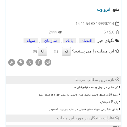
منبع:
ایزو وب
1398/07/14
14:11:54
2444
5
/
5.0
تگهای خبر:
اقتصاد
,
بانك
,
سازمان
,
سهام
این مطلب را می پسندید؟
(0)
(1)
X
تازه ترین مطالب مرتبط
خردسالان در تونل وحشت فیلترشکن ها
رشد 25 درصدی مالیات تولید فشار مالیاتی به سایر حوزه ها منتقل شد
پلن B همیشگی
چالش جایگزینی سوخت های فسیلی در سایه بحران تنگه هرمز
نظرات بینندگان در مورد این مطلب