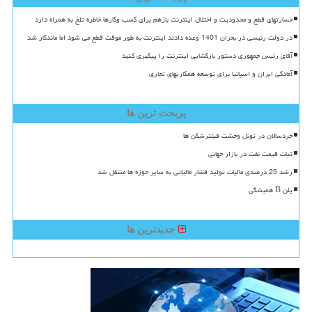
خسارتهای قطع و محدودیت و اختلال اینترنت بازهم برای کسب وکارها خاطره تلخ به همراه دارد
در دولت رئیسی در بحران 1401 وعده دادند اینترنت به طور موقت قطع می شود اما ماندگار شد
آقای رئیس جمهوری دستور بازگشایی اینترنت را پیگیری کنید
آمادگی ایران و اسپانیا برای توسعه همکاریهای تجاری
پربحث ترین ها
خردسالان در تونل وحشت فیلترشکن ها
ثبات قیمت نفت در بازار جهانی
رشد 25 درصدی مالیات تولید فشار مالیاتی به سایر حوزه ها منتقل شد
پلن B همیشگی
جدیدترین ها