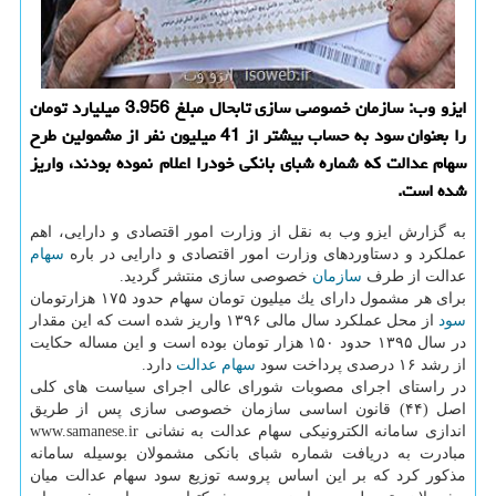
ایزو وب: سازمان خصوصی سازی تابحال مبلغ 3.956 میلیارد تومان
را بعنوان سود به حساب بیشتر از 41 میلیون نفر از مشمولین طرح
سهام عدالت كه شماره شبای بانكی خودرا اعلام نموده بودند، واریز
شده است.
به گزارش ایزو وب به نقل از وزارت امور اقتصادی و دارایی، اهم
عملكرد و دستاوردهای وزارت امور اقتصادی و دارایی در باره
سهام
عدالت از طرف
سازمان
خصوصی سازی منتشر گردید.
برای هر مشمول دارای یك میلیون تومان سهام حدود ۱۷۵ هزارتومان
سود
از محل عملكرد سال مالی ۱۳۹۶ واریز شده است كه این مقدار
در سال ۱۳۹۵ حدود ۱۵۰ هزار تومان بوده است و این مساله حكایت
از رشد ۱۶ درصدی پرداخت سود
سهام عدالت
دارد.
در راستای اجرای مصوبات شورای عالی اجرای سیاست های كلی
اصل (۴۴) قانون اساسی سازمان خصوصی سازی پس از طریق
اندازی سامانه الكترونیكی سهام عدالت به نشانی www.samanese.ir
مبادرت به دریافت شماره شبای بانكی مشمولان بوسیله سامانه
مذكور كرد كه بر این اساس پروسه توزیع سود سهام عدالت میان