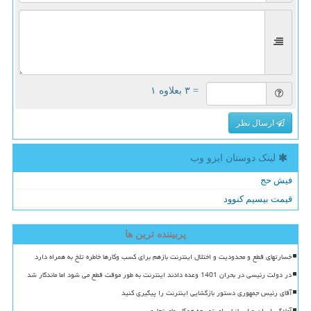
= ۳ بعلاوه ۱
ارسال نظر
لینک دوستان ایزو وب
فیش حج
قیمت بیسیم کنوود
پربیننده ترین ها
خسارتهای قطع و محدودیت و اختلال اینترنت بازهم برای کسب وکارها خاطره تلخ به همراه دارد
در دولت رئیسی در بحران 1401 وعده دادند اینترنت به طور موقت قطع می شود اما ماندگار شد
آقای رئیس جمهوری دستور بازگشایی اینترنت را پیگیری کنید