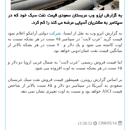
به گزارش ایزو وب عربستان سعودی قیمت نفت سبك خود كه در
سپتامبر به مشتریان آسیایی عرضه می كند را كم كرد.
به گزارش ایزو وب به نقل از ایسنا،
شركت
دولتی آرامكو اعلام نمود
قیمت گرید "عرب لایت" در سپتامبر ۷۵ سنت در هر بشكه نسبت به
اوت كاسته می شود و یك دلار و ۷۰ سنت در هر بشكه بالاتر از
میانگین قیمت نفت عمان/دوبی خواهد بود.
اما قیمت فروش رسمی "عرب لایت" به شمال غربی اروپا دو دلار و
۶۵ سنت در هر بشكه نسبت به اوت افزوده می شود.
بر اساس گزارش رویترز، همینطور قیمت فروش نفت سبك عربستان
سعودی به آمریكا در سپتامبر دو دلار و ۸۵ سنت بالاتر از شاخص
قیمت ASCI خواهد بود و نسبت به اوت تغییری نشان نمی دهد.
1398/05/14
13:58:53