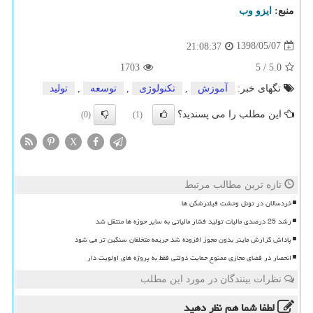
منبع:
ایزو وب
1398/05/07
21:08:37
1703
5
/
5.0
تگهای خبر:
آموزش
,
تكنولوژی
,
توسعه
,
تولید
این مطلب را می پسندید؟
(0)
(1)
X
تازه ترین مطالب مرتبط
خردسالان در تونل وحشت فیلترشکن ها
رشد 25 درصدی مالیات تولید فشار مالیاتی به سایر حوزه ها منتقل شد
پاداش گزارش ماینر بدون مجوز افزوده شد جریمه متخلفان سنگین تر می شود
انحصار در فضای مجازی ممنوع حمایت دولتی فقط به پروژه های اولویت دار
نظرات بینندگان در مورد این مطلب
لطفا شما هم
نظر دهید