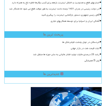
خسارتهای قطع و محدودیت و اختلال اینترنت بازهم برای کسب وکارها خاطره تلخ به همراه دارد
در دولت رئیسی در بحران 1401 وعده دادند اینترنت به طور موقت قطع می شود اما ماندگار شد
آقای رئیس جمهوری دستور بازگشایی اینترنت را پیگیری کنید
آمادگی ایران و اسپانیا برای توسعه همکاریهای تجاری
پربحث ترین ها
خردسالان در تونل وحشت فیلترشکن ها
ثبات قیمت نفت در بازار جهانی
رشد 25 درصدی مالیات تولید فشار مالیاتی به سایر حوزه ها منتقل شد
پلن B همیشگی
جدیدترین ها