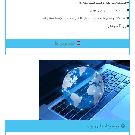
خردسالان در تونل وحشت فیلترشکن ها
ثبات قیمت نفت در بازار جهانی
رشد 25 درصدی مالیات تولید فشار مالیاتی به سایر حوزه ها منتقل شد
پلن B همیشگی
جدیدترین ها
موضوعات ایزو وب