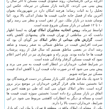
اگرچه برخی كارشناسان، روند صعودی قیمت مسكن تا آخر سال را
پیش بینی می كردند، كارنامه بازار مسكن در تیرماه، عكس این
تحلیل را به اثبات رساند؛ هرچند امكان دارد در شهریورماه بعنوان
آخرین ماه از فصل جابه جایی، قیمت ها مقدار اندكی بالا برود. اما
نوسان شدید در بازار ملك، دور از ذهن است و بنظر می رسد ركود
۱۰ تا ۱۲ فصلی در بازار مسكن شروع شده است.
اواسط تیرماه،
رییس اتحادیه مشاوران املاك تهران
به ایسنا اظهار
داشت كه در مناطقی از تهران قیمت های پیشنهادی كاهش یافته
است.
گزارش های میدانی از دفاتر املاك
نیز گویای آن بود كه
سرعت افزایش قیمت در مناطق شمالی به صفر رسیده و شاهد
رشد اندك در بعضی مناطق هستیم كه سال قبل از روند پرشتاب
قیمت ها جا مانده بودند. وزیر راه و شهرسازی نیز در ایام اخیر اعلام
نمود كه قیمت مسكن گرفتار وادادگی شده است.
در شرایط فعلی، خریداران در انتظار افت قیمت به سر می برند و
پیش بینی می شود كه در صورت ثبات قیمت ارز با كاهش اندك قیمت
مسكن نیز مواجه شویم.
تا حدود یك ماه قبل فضای كلی بازار مسكن در دست فروشندگان بود
اما نخستین نشانه های قرار گرفتن خریداران در موضع برتر بروز
كرده است. دفاتر املاك عنوان می كنند كه طی دو هفته اخیر دو
اتفاق در بازار مسكن رخ داده است؛ نخستین سوژه تثبیت قیمت ها
است و مساله ی دیگر به انتظارات كاهشی مربوط می شود. در این
شرایط، خریداران دست بالا را دارند.
یكی از مشاوران املاك واقع در منطقه ۵ تهران با بیان این كه بازار