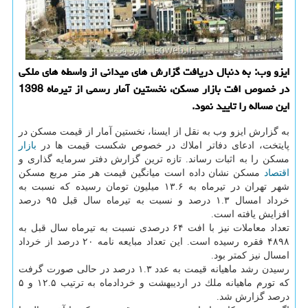
ایزو وب: به دنبال دریافت گزارش های میدانی از واسطه های ملكی
در خصوص افت بازار مسكن، نخستین آمار رسمی از تیرماه 1398
این مساله را تایید نمود.
به گزارش ایزو وب به نقل از ایسنا، نخستین آمار از قیمت مسكن در
پایتخت، ادعای دفاتر املاك در خصوص شكست قیمت ها در
بازار
مسكن را به اثبات رساند. تازه ترین گزارش دفتر سرمایه گذاری و
اقتصاد
مسكن نشان داده است میانگین قیمت هر متر مربع مسكن
شهر تهران در تیرماه به ۱۳.۶ میلیون تومان رسیده كه نسبت به
خرداد امسال ۱.۳ درصد و نسبت به تیرماه سال قبل ۹۵ درصد
افزایش یافته است.
تعداد معاملات نیز با افت ۶۴ درصدی نسبت به تیرماه سال قبل به
۴۸۹۸ فقره رسیده است. این تعداد مبایعه نامه ۲۰ درصد از خرداد
امسال نیز كمتر بود.
رسیدن رشد ماهیانه قیمت به عدد ۱.۳ درصد در حالی صورت گرفت
كه تورم ماهیانه ملك در اردیبهشت و خردادماه به ترتیب ۱۲.۵ و ۵
درصد گزارش شد.