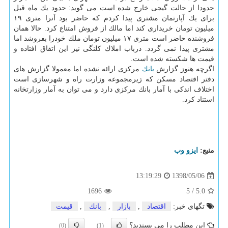
حدودا از حالت گیجی خارج شده است می گوید: حدود یك ماه قبل
برای یك آپارتمان مشتری پیدا كردم كه حاضر بود آنرا متری ۱۹
میلیون تومان خریداری كند اما مالك از فروش امتناع كرد. حالا همان
فروشنده حاضر است متری ۱۷ میلیون تومان ملك خودرا بفروشد اما
مشتری پیدا نمی گردد. درباب املاك كلنگی نیز این اتفاق افتاده و
قیمت ها شكسته شده است.
اگرچه هنوز گزارش
بانك
مركزی ارائه نشده اما معمولا گزارش های
دفتر اقتصاد مسكن كه زیرمجموعه وزارت راه و شهرسازی است
اختلاف اندكی با آمار بانك مركزی دارد و می توان به آمار وزارتخانه
استناد كرد.
منبع:
ایزو وب
1398/05/06
13:19:29
1696
5
/
5.0
تگهای خبر:
اقتصاد
,
بازار
,
بانك
,
قیمت
این مطلب را می پسندید؟
(0)
(1)