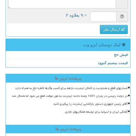
= ۹ بعلاوه ۲
ارسال نظر
لینک دوستان ایزو وب
فیش حج
قیمت بیسیم کنوود
پربیننده ترین ها
خسارتهای قطع و محدودیت و اختلال اینترنت بازهم برای کسب وکارها خاطره تلخ به همراه دارد
در دولت رئیسی در بحران 1401 وعده دادند اینترنت به طور موقت قطع می شود اما ماندگار شد
آقای رئیس جمهوری دستور بازگشایی اینترنت را پیگیری کنید
آمادگی ایران و اسپانیا برای توسعه همکاریهای تجاری
پربحث ترین ها