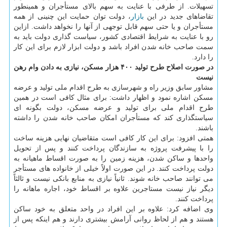
تسهیلات. از طرفی با عنایت به سهم بالای مستأجران و همینطور
تقاضاهای جدید در این
بازار
، دولت توان حمایت این چنینی از همه
مستأجران و یا حتی سهم قابل توجهی از آنها را نخواهد داشت. ازاین
رو با عنایت به شرایط اقتصادی كشور، سیاست گذاری دولت باید به
سمت صاحب خانه شدن افراد باشد و دولت ابزار لازم برای این كار
را دارد.
در صورت اصلاح طرح تولید ۴۰۰ هزار مسكن، نیازی به دادن وام رهن
نیست
مشاور سابق وزیر راه و شهرسازی به طرح اقدام ملی تولید و عرضه
مسكن اشاره نمود و اظهار داشت: برای مثال كافی است در همین
طرح اقدام ملی برای تولید و عرضه مسكن، دولت بگونه ای
سیاستگذاری كند كه مستأجران امكان صاحب خانه شدن را داشته
باشند.
همتی افزود: برای این كار كافی است متقاضیان نهایی هزینه ساخت
را با پیشرفت پروژه به سازندگان پرداخت كنند و پس از تحویل
واحدها و ساكن شدن، هزینه زمین را به صورت اقساط ماهیانه به
دولت پرداخت كنند. در این صورت اولاً خیلی از خانواده های مستأجر
می توانند صاحب خانه شوند. ثانیاً نیازی به منابع بانكی نیست و ثالثاً
دیگر نیاز نیست مستاجرین علاوه بر اقساط خود، اجاره ماهانه را
پرداخت كنند.
وی اضافه كرد: علاوه بر این افراد در واحد متعلق به خود ساكن
هستند و هم از لحاظ روانی آرامش بیشتری دارند و هم اینكه پس از