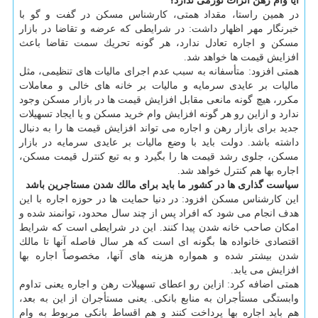
آیا وام رهن اثرات تورمی ندارد؟
در همین راستا، مقداد همتی، كارشناس مسكن در گفت و گو با
خبرنگار مهر اظهار داشت: در شرایطی كه عرضه و تقاضا در بازار
مسكن و اجاره تعادل ندارد، هر گونه تحریك سمت تقاضا باعث
افزایش قیمت ها خواهد شد.
همتی افزود: متأسفانه به سبب عدم اجرای مالیات های تنظیمی، مثل
مالیات بر عایدی سرمایه و مالیات بر خانه های خالی و معاملات
مكرر، هیچ گونه مانعی مقابل افزایش قیمت ها در بازار مسكن وجود
ندارد و ازاین رو هر گونه افزایش وام خرید مسكن و یا ایجاد تسهیلات
جدید برای بازار رهن و اجاره می تواند افزایش قیمت ها را به دنبال
داشته باشد. دولت باید با وضع مالیات بر عایدی سرمایه در بازار
مسكن، جلوی رشد قیمت ها را بگیرد و به تبع كنترل قیمت مسكن،
اجاره بها هم كنترل خواهد شد.
سیاست گذاری ها در كشور ما باید برای مالك شدن مستاجرین باشد
این كارشناس مسكن افزود: در دنیا حمایت ها در حوزه اجاره با این
هدف انجام می شود كه افراد پس از چند سال محدود، توانمند شده و
امكان صاحب خانه شدن پیدا كنند. این در شرایطی است كه شرایط
اقتصادی خانواده ها بگونه ای است كه هر سال فاصله آنها تا مالك
شدن بیشتر شده و همواره هزینه های آنها، مخصوصاً اجاره بها
افزایش می یابد.
همتی اضافه كرد: ازاین رو اعطای تسهیلات رهن و اجاره یعنی تداوم
وابستگی مستأجران به منابع بانكی. یعنی مستأجران از این به بعد،
هم باید اجاره بها پرداخت كنند و هم اقساط بانكی مربوط به وام