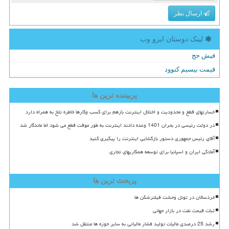
ارسال نظر
لینک دوستان ایزو وب
فیش حج
قیمت بیسیم کنوود
پربیننده ترین ها
خسارتهای قطع و محدودیت و اختلال اینترنت بازهم برای کسب وکارها خاطره تلخ به همراه دارد
در دولت رئیسی در بحران 1401 وعده دادند اینترنت به طور موقت قطع می شود اما ماندگار شد
آقای رئیس جمهوری دستور بازگشایی اینترنت را پیگیری کنید
آمادگی ایران و اسپانیا برای توسعه همکاریهای تجاری
پربحث ترین ها
خردسالان در تونل وحشت فیلترشکن ها
ثبات قیمت نفت در بازار جهانی
رشد 25 درصدی مالیات تولید فشار مالیاتی به سایر حوزه ها منتقل شد