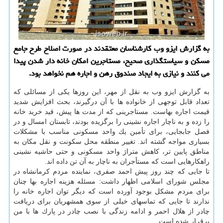
به گزارش ایزو وب كارشناسان معتقدند در صورت اصلاح طرح جامع
مسكن و سیاستگذاری صحیح، مستاجرین امكان خانه دار شدن پیدا
می كنند و نیازی به ایجاد صندوق رهن و اجاره هم نخواهد بود.
به گزارش ایزو وب به نقل از مهر، این روزها یكی از مسائلی كه
تعداد قابل توجهی از خانواده ها با آن درگیرند، بحث افزایش شدید
قیمت اجاره بهاست. مستاجرینی كه از مدت ها پیش، قید خرید خانه
را زده و به ناچار اجاره نشینی را برگزیده بودند، تابستان امسال و در
فصل جابجایی، برای تأمین یك واحد مسكونی مناسب با مشكلات
بسیاری مواجه گشته اند. تغییر منطقه محل سكونت و نقل مكان به
مناطق پایین تر، كاهش متراژ واحد مسكونی و حتی حاشیه نشینی
راهكارهایی است كه مستأجران به ناچار به آن تن داده اند.
تا جایی كه چند روز پیش احمد صفری، نماینده مردم كرمانشاه در
مجلس شورای اسلامی اظهار داشت: مسئله هزینه اجاره بها چنان
برای مردم مشكل بوجود آورده است كه دیگر توان اجاره خانه را
ندارند تا جایی كه تماسهای خیلی از سوی همشهریان برای دریافت
چادر از هلال احمر و ادامه زندگی با نصب چادر در پارك ها با من
برقرار شده است.