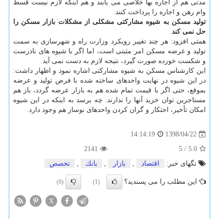
مدتی هم از اجاره بها خلاصی می یابند و هم اینكه لازم نیست قسط
وام رهن و اجاره را پرداخت كنند.
تولید مسكن به شیوه مشاركتی مشكلی از مشكلات بازار مسكن را
حل نمی كند
همتی افزود: هر چند تغییر رویكرد وزارت راه و شهرسازی به سمت
تولید و عرضه مسكن امر مثبتی است، اما اگر با شیوه های نادرست
و شكست خورده صورت گیرد، نتیجه لازم به دست نمی آید.
این كارشناس مسكن به شیوه مشاركتی اشاره نمود و اظهار داشت:
در این شیوه در نهایت واحدهای ساخته شده با فرض تولید و عرضه
بموقع، حتی اگر با قیمت تمام شده هم به بازار عرضه گردد، باز هم
مستاجرین توان خرید آنها را ندارند. چه برسد به اینكه در این شیوه
امكان تأخیر، احتكار و گران كردن واحدهای نوساز هم وجود دارد.
1398/04/22
14:14:19
2141
5
/
5.0
تگهای خبر:
اقتصاد
,
بازار
,
بانك
,
تخصص
این مطلب را می پسندید؟
(0)
(1)
X