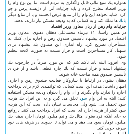
همواره یك منبع مالی قابل واگذاری به مردم است اما این نوع وام را
وزیر اقتصاد مطرح كرده و باید جزئیات آنرا از دژپسند پرس و جو
كرد. شاید بخواهد این وام را از منابع قرض الحسنه و یا از منابع دیگر
بانك
ها تملك كند و به كسانی كه به ودیعه مسكن نیاز دارند، بدهند.
جزئیات وام رهن از زبان معاون وزیر اقتصاد
در همین راستا، ۱۱ تیرماه محمدعلی دهقان دهنوی، معاون وزیر
اقتصاد در مورد پیشنهاد تأسیس صندوق رهن و اجاره برای كمك به
مستأجران تصریح كرد: راه اندازی این صندوق یك پیشنهاد برای
تسهیل كار مستاجرین است و قرار نیست به صورت لایحه تنظیم
شود.
وی افزود: البته باید تاكید كنم كه این مورد صرفاً در چارچوب یك
پیشنهاد است و قرار نیست كه یك چاره قطعی باشد و از فردای
تأسیس صندوق همه صاحب خانه شوند.
دهقان دهنوی در ارتباط با سازوكار فعالیت صندوق رهن و اجاره،
اظهار داشت: هدف این است كسانی كه توانمندی لازم برای پرداخت
اجاره را ندارند وام بگیرند و آن وام را بعنوان ودیعه مسكن استفاده
كنند؛ البته به این وام
سود
تعلق می گیرد و به این افراد یك هزینه
سود تحمیل می شود ولی محاسبات نشان داده است كه این هزینه
سود كمتر از هزینه اجاره ای است كه افراد پرداخت می كنند. درواقع
به جای اینكه فرد بعنوان مثال یك و نیم میلیون تومان اجاره بدهد، یك
میلیون تومان سود می دهد و می تواند تا حدودی در هزینه های خود
صرفه جویی كند.