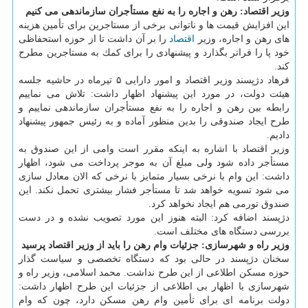
وزیر اقتصاد: رهن و اجاره را به نفع مستأجران سازماندهی می كنیم
این افزایش قیمت ها و ناتوانی برخی از مستاجرین برای تأمین هزینه
های رهن و اجاره، وزیر
اقتصاد
را بر آن داشت تا از حوزه استحفاظی
خود پا را فراتر بگذارد و پیشنهادی را برای كمك به مستاجرین مطرح
كند.
فرهاد دژپسند وزیر اقتصاد و امور دارایی ۵ تیرماه در حاشیه جلسه
هیئت دولت، در مورد این پیشنهاد اظهار داشت: تلاش می نماییم
رابطه بین رهن و اجاره را به نفع مستأجران سازماندهی نماییم و
طرح ایجاد صندوقی را بدین منظور آماده و به رئیس جمهور پیشنهاد
دادیم.
وزیر اقتصاد با اشاره به اینكه مقرر است وامی از این صندوق به
مستأجر داده شود ولی مبلغ آن به موجر پرداخت می شود، اظهار
داشت: این وام با نرخی بسیار متمایز با نرخی كه الان معادل سازی
می شود تسویه خواهد شد تا مستأجر فشار بیشتری تحمل نكند. این
صندوق تورمی هم ایجاد نخواهد كرد.
دژپسند اضافه كرد: البته هنوز این مورد تصویب نشده و در دست
بررسی دستگاه های مختلف است.
وزیر راه و شهرسازی: جزئیات وام رهن را باید از وزیر اقتصاد پرسید
سخنان دژپسند در حالی بود كه دستگاه تخصصی و سیاست گذار
حوزه مسكن اطلاعی از این طرح نداشت. محمد اسلامی، وزیر راه و
شهرسازی با اظهار بی اطلاعی از جزئیات این طرح اظهار داشت:
دولت برنامه ای برای تأمین وام رهن مسكن دارد، چون كه وام