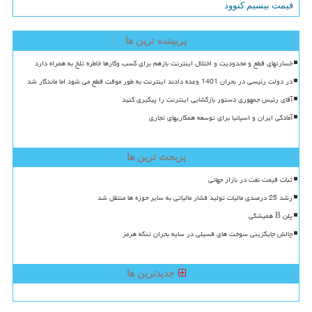
قیمت بیسیم کنوود
پربیننده ترین ها
خسارتهای قطع و محدودیت و اختلال اینترنت بازهم برای کسب وکارها خاطره تلخ به همراه دارد
در دولت رئیسی در بحران 1401 وعده دادند اینترنت به طور موقت قطع می شود اما ماندگار شد
آقای رئیس جمهوری دستور بازگشایی اینترنت را پیگیری کنید
آمادگی ایران و اسپانیا برای توسعه همکاریهای تجاری
پربحث ترین ها
ثبات قیمت نفت در بازار جهانی
رشد 25 درصدی مالیات تولید فشار مالیاتی به سایر حوزه ها منتقل شد
پلن B همیشگی
چالش جایگزینی سوخت های فسیلی در سایه بحران تنگه هرمز
جدیدترین ها