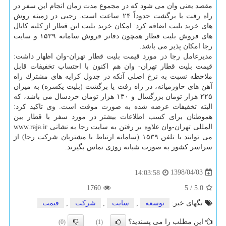
مقصد یعنی وان می شود كه در مجموع مدت زمان انجام این سفر در
راه رفت یا برگشت حدوداً ۲۴ ساعت است. رجبی در زمینه روش
های خرید بلیت اضافه كرد: امكان خرید بلیت این قطار از كلیه كانال
های فروش بلیت قطار همچون دفاتر فروش سامانه ۱۵۳۹ و سایت
رجا امكان پذیر می باشد.
مدیرعامل رجا در مورد قیمت بلیت قطار تهران-وان اظهار داشت:
قیمت بلیت قطار تهران- وان هم اكنون با احتساب تخفیفات قابل
ملاحظه نسبت به نرخ اصلی آنكه در جدول كرایه های مشترك راه
آهن های خاورمیانه، در راه رفت یا برگشت (بلیت یكسره) به میزان
۲۲۵ هزار تومان بزرگسال و ۱۳۰ هزار تومان خردسال می باشد، كه
البته تخفیفات عرضه شده به صورت موقت است. وی تاكید كرد:
هموطنان برای كسب اطلاعات بیشتر در مورد سفر با قطار بین
المللی تهران-وان علاوه بر رفتن به سایت رجا به نشانی www.raja.ir
می توانند با تلفن ۱۵۳۹ (سامانه ارتباط با مشتریان شركت رجا) از
سراسر كشور به صورت شبانه روزی تماس بگیرند.
1398/04/03
14:03:58
1760
5
/
5.0
تگهای خبر:
توسعه
,
سایت
,
شركت
,
قیمت
این مطلب را می پسندید؟
(0)
(1)