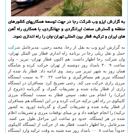
به گزارش ایزو وب شركت رجا در جهت توسعه همكاریهای كشورهای
منطقه و گسترش صنعت ایرانگردی و جهانگردی، با همكاری راه آهن
های ایران و تركیه، قطار بین المللی تهران-وان را راه اندازی نمود.
به گزارش ایزو وب به نقل از رجا، محمد رجبی، مدیرعامل
شركت
حمل و نقل ریلی رجا در برنامه راه اندازی قطار بین الملل تهران-
وان شركت رجا اظهار داشت: هم اكنون قطار تهران- تبریز – وان
ساعت ۹: ۳۰ بامداد روز دوشنبه از تهران حركت كرده و شامگاه
همان روز به شهر تبریز می رسد. وی ادامه داد: قطار یاد شده از
ایستگاه تبریز هم مسافرگیری و ساعت ۲۲: ۳۰ به سمت ایستگاه
مرزی رازی حركت می كند. رجبی تصریح كرد: مسافران در ایستگاه
رازی از قطار پیاده شده و تشریفات گمرك و گذرنامه (خروج از
ایران) را انجام می دهند، سپس قطار به سمت ایستگاه مرزی
كاپیكوی در راه آهن تركیه حركت كرده و در این ایستگاه هم مسافران
از قطار پیاده شده و تشریفات گمرك و گذرنامه (ورود به كشور
تركیه) را انجام خواهند داد و بر مبنای توقفات مرزی و تشریفات اعلام
شده در هر ایستگاه، حدود دو ساعت این مراحل طول می كشد.
مدیرعامل رجا اظهار داشت: قطار بعد از حركت از ایستگاه كاپیكوی
حدوداً ساعت ۸: ۰۰ بامداد روز سه شنبه به وقت تركیه وارد ایستگاه