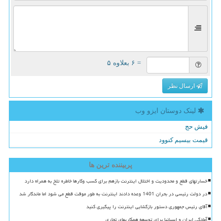
= ۶ بعلاوه ۵
ارسال نظر
لینک دوستان ایزو وب
فیش حج
قیمت بیسیم کنوود
پربیننده ترین ها
خسارتهای قطع و محدودیت و اختلال اینترنت بازهم برای کسب وکارها خاطره تلخ به همراه دارد
در دولت رئیسی در بحران 1401 وعده دادند اینترنت به طور موقت قطع می شود اما ماندگار شد
آقای رئیس جمهوری دستور بازگشایی اینترنت را پیگیری کنید
آمادگی ایران و اسپانیا برای توسعه همکاریهای تجاری