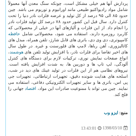
پردازش آنها هم خیلی مشكل است، چونكه سنگ معدن آنها معمولاً
شامل مواد رادیواكتیو طبیعی مانند اورانیوم و توریوم می باشد. چین
حدود ۸۵ الی ۹۵ درصد از كل تولید و عرضه فلزات نادر دنیا را تحت
كنترل دارد. سال قبل این كشور حدود ۷۸ درصد كل تولید فلزات نادر
را انجام داد. از این فلزات و آلیاژهای آنها در خیلی از محصولاتی كه
كاربرد روزمره دارند، استفاده می شود، محصولاتی شامل
حافظه
كامپیوتری، دی وی دی، باتری های قابل شارژ، تلفن همراه، مبدل های
كاتالیزوری، آهن رباها، لامپ های فلورسنت و غیره. در طول سال
های اخیر تقاضا برای فلزات نادر، با افزایش تولید تلفن های
هوشمند
،
انواع صفحات نمایش نوری، تركیبات لازم برای دستگاه های كنترل
آلودگی، لپ تاپ ها و دوربین ها، به شدت افزایش یافته است.
نیروهای نظامی هم از این فلزات در تولید عینك های دید در شب،
اسلحه های هدایت شونده دقیق، تجهیزات ارتباطاتی، تجهیزات جی
پی اس، باتری ها و سایر تجهیزات الكترونیكی دفاعی، استفاده می
نمایند. چین می تواند با ممنوعیت صادرات این مواد،
اقتصاد
جهانی را
فلج كند.
منبع:
ایزو وب
1398/03/10
13:43:01