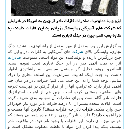
ایزو وب: ممنوعیت صادرات فلزات نادر از چین به امریكا در شرایطی
كه شركت های آمریكایی وابستگی زیادی به این فلزات دارند، به
مثابه بمب اتمی چین در جنگ تجاری است.
به گزارش ایزو وب به نقل از مهر به نقل از راشاتودی، با تشدید جنگ
تجاری، وابستگی بالای
شركت
های آمریكایی به فلزات نادر و این كه
چین بزرگترین دارنده و تولیدكننده این مواد است، ممنوعیت
صادرات
آنرا به بمب اتمی چین در این جنگ تجاری تبدیل نموده است.
الساندرو برونو، تحلیل گر مستقل سیاسی، به راشاتودی اظهار
داشت: به جهت اینكه اهمیت استراتژیك این اسلحه تجاری را درك
نماییم، توجه شما را به این جلب می كنم؛ فلزات نادر در میان چند
آیتمی قرار دارند كه ترامپ آنها را از قرار گرفتن در فهرست تعرفه
های اضافی، مستثنی كرده است. چین هم از اهمیت استراتژیك
فلزات نادر آگاه است و برای صادرات آن سهمیه بندی تعریف كرده
است. ایالات متحده بیشتر از ۸۰ درصد فلزات نادر مورد نیاز خودرا از
چین وارد میكند.
فلزات نادر چه فلزات هستند؟ كاربرد آنها چیست و
چرا اهمیت دارند؟
فلزات نادر گروهی از ۱۷ ماده شیمیایی هستند كه
خواص ویژه ای دارند. این فلزات با وجود نام خود، در واقعیت نادر
نیستند، بلكه پیدا كردن این مواد با غلظت مطلوب مشكل است و