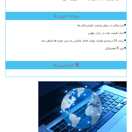
پربحث ترین ها
خردسالان در تونل وحشت فیلترشکن ها
ثبات قیمت نفت در بازار جهانی
رشد 25 درصدی مالیات تولید فشار مالیاتی به سایر حوزه ها منتقل شد
پلن B همیشگی
جدیدترین ها