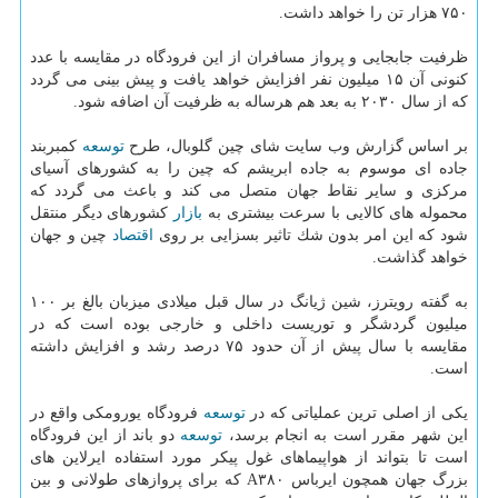
۷۵۰ هزار تن را خواهد داشت.
ظرفیت جابجایی و پرواز مسافران از این فرودگاه در مقایسه با عدد
كنونی آن ۱۵ میلیون نفر افزایش خواهد یافت و پیش بینی می گردد
كه از سال ۲۰۳۰ به بعد هم هرساله به ظرفیت آن اضافه شود.
بر اساس گزارش وب سایت شای چین گلوبال، طرح
توسعه
كمبربند
جاده ای موسوم به جاده ابریشم كه چین را به كشورهای آسیای
مركزی و سایر نقاط جهان متصل می كند و باعث می گردد كه
محموله های كالایی با سرعت بیشتری به
بازار
كشورهای دیگر منتقل
شود كه این امر بدون شك تاثیر بسزایی بر روی
اقتصاد
چین و جهان
خواهد گذاشت.
به گفته رویترز، شین ژیانگ در سال قبل میلادی میزبان بالغ بر ۱۰۰
میلیون گردشگر و توریست داخلی و خارجی بوده است كه در
مقایسه با سال پیش از آن حدود ۷۵ درصد رشد و افزایش داشته
است.
یكی از اصلی ترین عملیاتی كه در
توسعه
فرودگاه یورومكی واقع در
این شهر مقرر است به انجام برسد،
توسعه
دو باند از این فرودگاه
است تا بتواند از هواپیماهای غول پیكر مورد استفاده ایرلاین های
بزرگ جهان همچون ایرباس A۳۸۰ كه برای پروازهای طولانی و بین