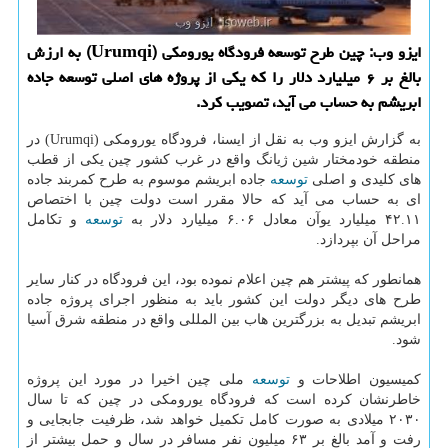
ایزو وب: چین طرح توسعه فرودگاه یورومكی (Urumqi) به ارزش
بالغ بر ۶ میلیارد دلار را كه یكی از پروژه های اصلی توسعه جاده
ابریشم به حساب می آید، تصویب كرد.
به گزارش ایزو وب به نقل از ایسنا، فرودگاه یورومكی (Urumqi) در
منطقه خودمختار شین ژیانگ واقع در غرب كشور چین یكی از قطب
های كلیدی و اصلی
توسعه
جاده ابریشم موسوم به طرح كمربند جاده
ای به حساب می آید كه حالا مقرر است دولت چین با اختصاص
۴۲.۱۱ میلیارد یوآن معادل ۶.۰۶ میلیارد دلار به
توسعه
و تكامل
مراحل آن بپردازد.
همانطور كه پیشتر هم چین اعلام نموده بود، این فرودگاه در كنار سایر
طرح های دیگر دولت این كشور باید به منظور اجرای پروژه جاده
ابریشم تبدیل به بزرگترین هاب بین المللی واقع در منطقه شرق آسیا
شود.
كمیسیون اطلاحات و
توسعه
ملی چین اخیرا در مورد این پروژه
خاطرنشان كرده است كه فرودگاه یورومكی در چین كه تا سال
۲۰۳۰ میلادی به صورت كامل تكمیل خواهد شد، ظرفیت جابجایی و
رفت و آمد بالغ بر ۶۳ میلیون نفر مسافر در سال و حمل بیشتر از