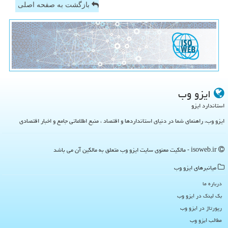
بازگشت به صفحه اصلی
ایزو وب
استاندارد ایزو
ایزو وب، راهنمای شما در دنیای استانداردها و اقتصاد ، منبع اطلاعاتی جامع و اخبار اقتصادی
isoweb.ir - مالکیت معنوی سایت ایزو وب متعلق به مالکین آن می باشد
میانبرهای ایزو وب
درباره ما
بک لینک در ایزو وب
رپورتاژ در ایزو وب
مطالب ایزو وب