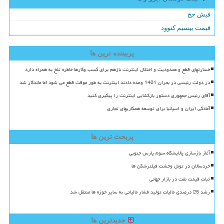
فیش حج
قیمت بیسیم کنوود
پربیننده ترین ها
خسارتهای قطع و محدودیت و اختلال اینترنت بازهم برای کسب وکارها خاطره تلخ به همراه دارد
در دولت رئیسی در بحران 1401 وعده دادند اینترنت به طور موقت قطع می شود اما ماندگار شد
آقای رئیس جمهوری دستور بازگشایی اینترنت را پیگیری کنید
آمادگی ایران و اسپانیا برای توسعه همکاریهای تجاری
پربحث ترین ها
آغاز بازسازی پالایشگاه سوم پارس جنوبی
خردسالان در تونل وحشت فیلترشکن ها
ثبات قیمت نفت در بازار جهانی
رشد 25 درصدی مالیات تولید فشار مالیاتی به سایر حوزه ها منتقل شد
جدیدترین ها