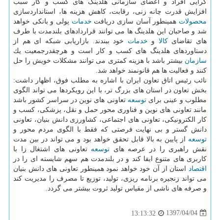
گرایی افراد و اعضای سازمانی هلدینگ های كسب و كار سبب
افزایش قدرت چانه زنی، رقابت، كاهش هزینه ها، استانداردسازی
محصولات
همینطور آسان سازی دریافت
خدمات
پولی و بانكی خواهد
شد و صاحبان این هلدینگ ها می توانند قراردادهای بلندمدت با طرف
های تقاضای
كالا
و
خدمات
خود ببندند. بازاریابی شبكه ای هم از
دستاوردهای هلدینگ های كسب و كار است و هرچقدرجمعیت یك
سازمان
بیشتر باشد با هزینه كمتری می توانند مشكلات خویش را حل
كنند و فعالیت ها هم قانونمند خواهد شد.
نائب رئیس اتاق تعاون ایران با اشاره به مطلب فوق، اظهار داشت:
بخش تعاون در استان های بزرگ تر، با این رویكردها می تواند الگوی
مطلوب و عینی برای
توسعه
تعاونی های نوین در سراسر كشور باشد
مانند تعاونی های نوین و فناوری محور حمل و نقل، پزشكی، كسب و
كار الكترونیكی، تعاونی های اجتماعی، كشاورزی دانش بنیان، تعاونی
دانش گستر و بی نهایت فرصتی كه فقط با الگوی مردم محور و
توسعه
از پایین به بالا قابل تحقق خواهد بود و می تواند در بین مدت
نقش راهبری را در عرصه های
توسعه
تعاونی های اشتغال زا با
كاربری های متنوع ایفا كند و در بلندمدت هم سهم شایسته ای را در
اقتصاد
استان از آن خود خواهد نمود همینطور تعاونی های دانش بنیان
می تواند زنجیره برنامه ریزی، تولید، توزیع تا مصرف را مدیریت كند
و صرفه های ناشی از مقیاس تولید ثروت بیشتر می گردد.
1397/04/04
13:13:32