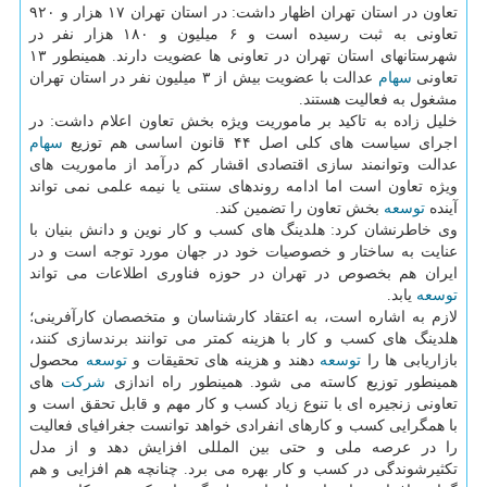
تعاون در استان تهران اظهار داشت: در استان تهران ۱۷ هزار و ۹۲۰
تعاونی به ثبت رسیده است و ۶ میلیون و ۱۸۰ هزار نفر در
شهرستانهای استان تهران در تعاونی ها عضویت دارند. همینطور ۱۳
تعاونی
سهام
عدالت با عضویت بیش از ۳ میلیون نفر در استان تهران
مشغول به فعالیت هستند.
خلیل زاده به تاكید بر ماموریت ویژه بخش تعاون اعلام داشت: در
اجرای سیاست های كلی اصل ۴۴ قانون اساسی هم توزیع
سهام
عدالت وتوانمند سازی اقتصادی اقشار كم درآمد از ماموریت های
ویژه تعاون است اما ادامه روندهای سنتی یا نیمه علمی نمی تواند
آینده
توسعه
بخش تعاون را تضمین كند.
وی خاطرنشان كرد: هلدینگ های كسب و كار نوین و دانش بنیان با
عنایت به ساختار و خصوصیات خود در جهان مورد توجه است و در
ایران هم بخصوص در تهران در حوزه فناوری اطلاعات می تواند
توسعه
یابد.
لازم به اشاره است، به اعتقاد كارشناسان و متخصصان كارآفرینی؛
هلدینگ های كسب و كار با هزینه كمتر می توانند برندسازی كنند،
بازاریابی ها را
توسعه
دهند و هزینه های تحقیقات و
توسعه
محصول
همینطور توزیع كاسته می شود. همینطور راه اندازی
شركت
های
تعاونی زنجیره ای با تنوع زیاد كسب و كار مهم و قابل تحقق است و
با همگرایی كسب و كارهای انفرادی خواهد توانست جغرافیای فعالیت
را در عرصه ملی و حتی بین المللی افزایش دهد و از مدل
تكثیرشوندگی در كسب و كار بهره می برد. چنانچه هم افزایی و هم