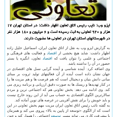
ایزو وب: نایب رئیس اتاق تعاون اظهار داشت: در استان تهران ۱۷
هزار و ۹۲۰ تعاونی به ثبت رسیده است و ۶ میلیون و ۱۸۰ هزار نفر
در شهرستانهای استان تهران در تعاونی ها عضویت دارند.
به گزارش ایزو وب به نقل از اتاق تعاون ایران، اسماعیل خلیل زاده
اظهار داشت: شاید هیچ بخشی از
اقتصاد
و فعالیت های فرهنگی و
اجتماعی و علمی را نتوان یافت كه
اقتصاد
تعاون، انگیزه یا بستر
حضور در آن را نداشته باشد.
وی اضافه كرد: آینده شناسی و آینده گرایی نسل های اقتصادی در
جهان نشان داده است آینده از آن فعالیتهای تولید ثروت بر مبنای
مبانی دانش بنیان و دیجیتال است كه هم فرصت ها و هم مزیت ها را
در كنار تهدیدها و ریسك ها به صورت دقیق ارزیابی و برنامه ریزی می
كند. وی ادامه می دهد: بخش تعاونی هم كه اجتماعی ترین و مردم
سالارترین الگوی اقتصادی به حساب می آید از این روند خارج نیست
و باید خویش را برای نقش آفرینی در عرصه های نوین آماده كند.
به گفته نائب رئیس اتاق تعاون ایران مزیت مهم بخش تعاونی در این
است كه از الگوی «توسعه از پایین به بالا» پیروی می كند و همزمان
با پیشرفت كاری می تواند مسیر
توسعه
اجتماعی را هموار كند و چون