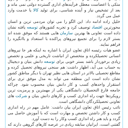
متكی با اعضاست معطل فرآیندهای اداری گسترده دولتی نمی ماند و
بعد از تشخیص نیاز و آینده شناسی، برای تولید
كالا
یا خدمت وارد
عمل می گردد.
خلیل زاده ادامه داد: این الگو را می توان مردمی ترین و انسان
محورترین
اقتصاد
توصیف كرد و تجربه كشورهای
توسعه
یافته نشان
داده است تعاونی ها بهترین
سازمان
هایی هستند كه موفق شده اند
بستر لازم را برای تجمیع نیروهای پراكنده با استعداد و باانگیزه را
فراهم نمایند.
عضو هیات رئیسه اتاق تعاون ایران با اشاره به اینكه هر جا نیروهای
انسانی تحصیلكرده و متخصص از انباشت تاریخی و علمی و تخصص
زیادی برخوردار باشد بستر خوبی برای
توسعه
دانش بنیان و دیجیتال
به حساب می آید، اظهار داشت: هم سنجی نیروهای تحصیل كرده و
مقاطع تحصیلی بالاتر در استان هایی نظیر تهران با دیگر مناطق كشور
نشان داده است این منطقه می تواند به مدل موفق تری برای
استقرار واحدهای كسب و كار دانش بنیان محسوب شود. چراكه
جامعه فارغ التحصیلان دانشگاهی یكی از مهمترین و پرمزیت ترین
رویكردها جهت راه اندازی كسب و كارهای دانش بنیان و
شركت
های
تعاونی تحصیلكردگان دانشگاهی است.
نائب رئیس اتاق تعاون ایران بیان داشت: عامل مهم در راه اندازی
كسب و كار داشتن تخصص و مهارت است كه با آموزش حاصل می
گردد و باید هنر راه اندازی كسب وكار را به دست آورد.
گفتنی است، ایرانیان سابقه زیادی در عرصه كارهای گروهی دارند كه