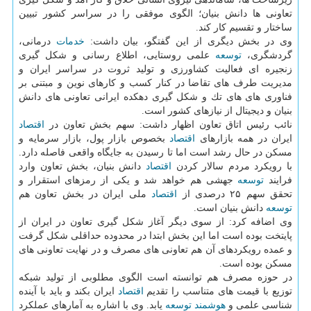
تعاونی ها دانش بنیان؛ الگوی موفقی را در سراسر كشور تبیین
ساختار و تقسیم كار كند.
وی در بخش دیگری از این گفتگو، بیان داشت:
خدمات
درمانی،
گردشگری،
توسعه
علمی روستایی، اطلاع رسانی و شكل گیری
زنجیره ای فعالیت كشاورزی و تولید ثروت در سراسر ایران و
مدیریت طرف های تقاضا در كنار كسب و كارهای نوین و مبتنی بر
فناوری های های تك و شكل گیری دهكده ایرانی تعاونی های دانش
بنیان و دیجیتال از نیازهای كشور است.
نائب رئیس اتاق تعاون اظهار داشت: سهم بخش تعاون در
اقتصاد
ایران در همه بازارهای
اقتصاد
بخصوص بازار پول، بازار سرمایه و
مسكن در حال رشد است اما تا رسیدن به جایگاه واقعی فاصله دارد.
با رویكرد مردم سالار كردن
اقتصاد
دانش بنیان، بخش تعاون وارد
فرایند
توسعه
جهشی هم خواهد شد و یكی از رمزهای استقرار و
تحقق سهم ۲۵ درصدی از
اقتصاد
ملی ایران در بخش تعاون هم
توسعه
دانش بنیان است.
وی اضافه كرد: از سوی دیگر آغاز شكل گیری تعاون در ایران از
پایتخت بوده است اما این بخش ابتدا در محدوده حداقلی شكل گرفت
و عمده رویكردهای آن هم تعاونی های مصرف و در نهایت تعاونی های
مسكن بوده است.
در حوزه مصرف هم توانسته است الگوی مطلوبی از تولید شبكه
توزیع با قیمت های متناسب را تقدیم
اقتصاد
ایران بكند و باید با آینده
شناسی علمی و
هوشمند
توسعه
یابد. وی با اشاره به آمارهای عملكرد