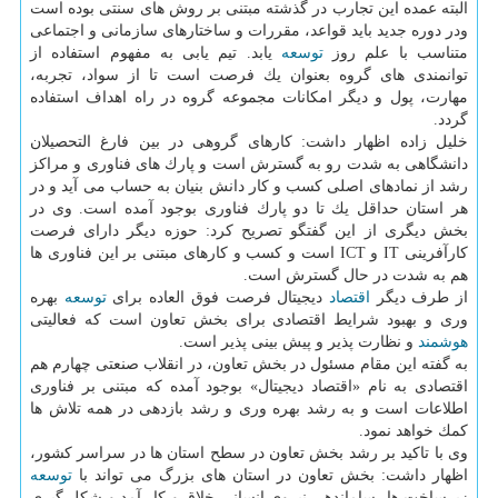
البته عمده این تجارب در گذشته مبتنی بر روش های سنتی بوده است
ودر دوره جدید باید قواعد، مقررات و ساختارهای سازمانی و اجتماعی
متناسب با علم روز
توسعه
یابد. تیم یابی به مفهوم استفاده از
توانمندی های گروه بعنوان یك فرصت است تا از سواد، تجربه،
مهارت، پول و دیگر امكانات مجموعه گروه در راه اهداف استفاده
گردد.
خلیل زاده اظهار داشت: كارهای گروهی در بین فارغ التحصیلان
دانشگاهی به شدت رو به گسترش است و پارك های فناوری و مراكز
رشد از نمادهای اصلی كسب و كار دانش بنیان به حساب می آید و در
هر استان حداقل یك تا دو پارك فناوری بوجود آمده است. وی در
بخش دیگری از این گفتگو تصریح كرد: حوزه دیگر دارای فرصت
كارآفرینی IT و ICT است و كسب و كارهای مبتنی بر این فناوری ها
هم به شدت در حال گسترش است.
از طرف دیگر
اقتصاد
دیجیتال فرصت فوق العاده برای
توسعه
بهره
وری و بهبود شرایط اقتصادی برای بخش تعاون است كه فعالیتی
هوشمند
و نظارت پذیر و پیش بینی پذیر است.
به گفته این مقام مسئول در بخش تعاون، در انقلاب صنعتی چهارم هم
اقتصادی به نام «اقتصاد دیجیتال» بوجود آمده كه مبتنی بر فناوری
اطلاعات است و به رشد بهره وری و رشد بازدهی در همه تلاش ها
كمك خواهد نمود.
وی با تاكید بر رشد بخش تعاون در سطح استان ها در سراسر كشور،
اظهار داشت: بخش تعاون در استان های بزرگ می تواند با
توسعه
زیرساخت ها، ساماندهی نیروی انسانی خلاق و كار آمد و شكل گیری