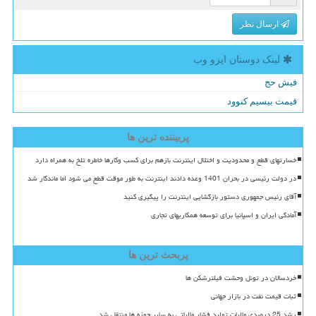
ارسال نظر
لینک دوستان ایزو وب
فیش حج
قیمت بیسیم کنوود
پربیننده ترین ها
خسارتهای قطع و محدودیت و اختلال اینترنت بازهم برای کسب وکارها خاطره تلخ به همراه دارد
در دولت رئیسی در بحران 1401 وعده دادند اینترنت به طور موقت قطع می شود اما ماندگار شد
آقای رئیس جمهوری دستور بازگشایی اینترنت را پیگیری کنید
آمادگی ایران و اسپانیا برای توسعه همکاریهای تجاری
پربحث ترین ها
خردسالان در تونل وحشت فیلترشکن ها
ثبات قیمت نفت در بازار جهانی
رشد 25 درصدی مالیات تولید فشار مالیاتی به سایر حوزه ها منتقل شد