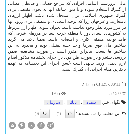
مالی تروریسم. اسامی افرادی كه مراجع قضایی و ضابطان قضایی
از گمرك استعلام نموده و یا سوء سابقه آنها به نحوی مقتضی برای
گمرك جمهوری اسلامی ایران مسجل شده باشد. اظهار ارزهای
نامتعارف و غیرجهان روا كه توجیه اقتصادی و منطقی برای ورود آنها
در مرز مورد نظر وجود نداشته باشد. بعنوان نمونه اظهار ارز مربوط
به كشورهای آسیای دور یا منطقه غرب اسیا در مرزهای شرقی كه
فاقد توجیه منطقی كاری و اقتصادی باشد. ضمنا تاكید می گردد
شاخص های فوق صرفا واجد جنبه تمثیلی بوده و محدود به این
شاخص ها نیست. بنابراین مقرر است در صورت مشاهده، ضمن
بررسی بیشتر و در صورت ظن قوی در اجرای بخشنامه مذكور اقدام
لازم بعمل آورند. بدیهی است حُسن اجرای این بخشنامه به عهده
بالاترین مقام اجرایی آن گمرك است.
1397/03/11
12:12:55
1955
5
/
5.0
تگهای خبر:
اقتصاد
,
بانك
,
سازمان
این مطلب را می پسندید؟
(0)
(1)
X