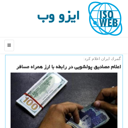
ایزو وب
منو
گمرك ایران اعلام كرد:
اعلام مصادیق پولشویی در رابطه با ارز همراه مسافر