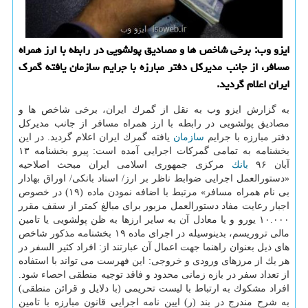
ایزو وب: برخی شاخص ها و مصادیق پولشویی در رابطه با ارز همراه
مسافر، از جانب مدیركل دفتر مبارزه با جرایم سازمان یافته گمرك
ایران اعلام گردید.
به گزارش ایزو وب به نقل از گمرك ایران، برخی شاخص ها و
مصادیق پولشویی در رابطه با ارز همراه مسافر از جانب مدیركل
دفتر مبارزه با جرایم
سازمان
یافته گمرك ایران اعلام گردید. در این
بخشنامه به تمامی گمركات اجرایی آمده است: پیرو بخشنامه ۱۳
آبان ۹۶
بانك
مركزی جمهوری اسلامی ایران مبحث اصلاحیه
«دستورالعمل اجرایی ضوابط ناظر بر ارز/ اسناد بانكی/ اوراق بهادار
بی نام همراه مسافر» مرتبط با اضافه نمودن ماده (۱۹) در خصوص
اجبار رعایت مفاد دستورالعمل مزبور برای مبالغ كمتر از سقف مقرر
۱۰.۰۰۰ یورو و یا معادل آن به سایر ارزها به ظن پولشویی یا تامین
مالی تروریسم، بدینوسیله در اجرای ماده ۱۹ بخشنامه مذكور شاخص
های ذیل بعنوان راهنما جهت اعمال آن عبارتند از: افراد كثیر السفر در
هر یك از مرزهای ورودی و خروجی: این فهرست می تواند با استفاده
از تعداد سفر در بازه زمانی محدود و فاقد توجیه منطقی احصاء شود.
افراد مشكوك به ارتباط با لیست تحریمی (با دلایل و قرائن منطقی)
به شرح مندرج در بند (ر) ایین نامه اجرایی قانون مبارزه با تامین