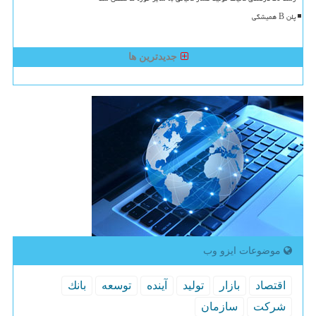
پلن B همیشگی
جدیدترین ها
موضوعات ایزو وب
اقتصاد
بازار
تولید
آینده
توسعه
بانك
شركت
سازمان