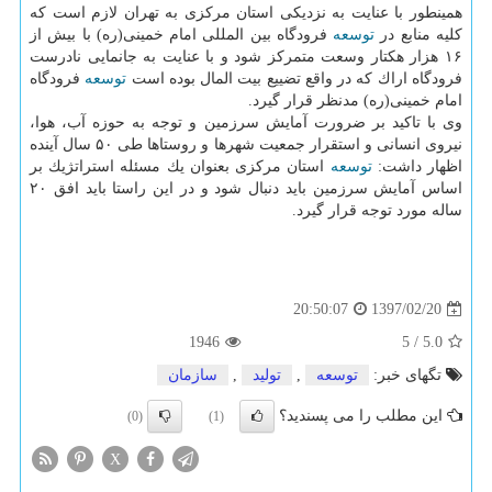
همینطور با عنایت به نزدیكی استان مركزی به تهران لازم است كه
كلیه منابع در
توسعه
فرودگاه بین المللی امام خمینی(ره) با بیش از
۱۶ هزار هكتار وسعت متمركز شود و با عنایت به جانمایی نادرست
فرودگاه اراك كه در واقع تضییع بیت المال بوده است
توسعه
فرودگاه
امام خمینی(ره) مدنظر قرار گیرد.
وی با تاكید بر ضرورت آمایش سرزمین و توجه به حوزه آب، هوا،
نیروی انسانی و استقرار جمعیت شهرها و روستاها طی ۵۰ سال آینده
اظهار داشت:
توسعه
استان مركزی بعنوان یك مسئله استراتژیك بر
اساس آمایش سرزمین باید دنبال شود و در این راستا باید افق ۲۰
ساله مورد توجه قرار گیرد.
1397/02/20
20:50:07
1946
5
/
5.0
تگهای خبر:
توسعه
,
تولید
,
سازمان
این مطلب را می پسندید؟
(0)
(1)
X