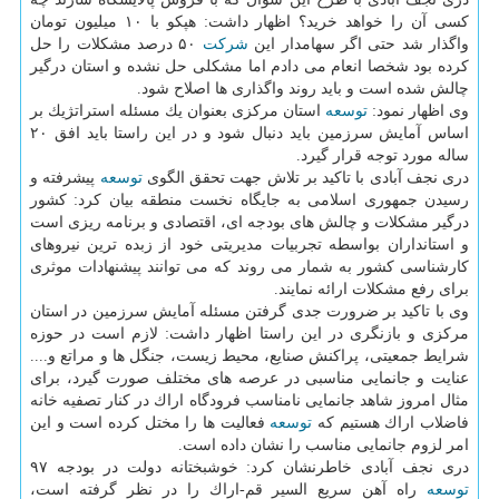
كسی آن را خواهد خرید؟ اظهار داشت: هپكو با ۱۰ میلیون تومان
واگذار شد حتی اگر سهامدار این
شركت
۵۰ درصد مشكلات را حل
كرده بود شخصا انعام می دادم اما مشكلی حل نشده و استان درگیر
چالش شده است و باید روند واگذاری ها اصلاح شود.
وی اظهار نمود:
توسعه
استان مركزی بعنوان یك مسئله استراتژیك بر
اساس آمایش سرزمین باید دنبال شود و در این راستا باید افق ۲۰
ساله مورد توجه قرار گیرد.
دری نجف آبادی با تاكید بر تلاش جهت تحقق الگوی
توسعه
پیشرفته و
رسیدن جمهوری اسلامی به جایگاه نخست منطقه بیان كرد: كشور
درگیر مشكلات و چالش های بودجه ای، اقتصادی و برنامه ریزی است
و استانداران بواسطه تجربیات مدیریتی خود از زبده ترین نیروهای
كارشناسی كشور به شمار می روند كه می توانند پیشنهادات موثری
برای رفع مشكلات ارائه نمایند.
وی با تاكید بر ضرورت جدی گرفتن مسئله آمایش سرزمین در استان
مركزی و بازنگری در این راستا اظهار داشت: لازم است در حوزه
شرایط جمعیتی، پراكنش صنایع، محیط زیست، جنگل ها و مراتع و....
عنایت و جانمایی مناسبی در عرصه های مختلف صورت گیرد، برای
مثال امروز شاهد جانمایی نامناسب فرودگاه اراك در كنار تصفیه خانه
فاضلاب اراك هستیم كه
توسعه
فعالیت ها را مختل كرده است و این
امر لزوم جانمایی مناسب را نشان داده است.
دری نجف آبادی خاطرنشان كرد: خوشبختانه دولت در بودجه ۹۷
توسعه
راه آهن سریع السیر قم-اراك را در نظر گرفته است،