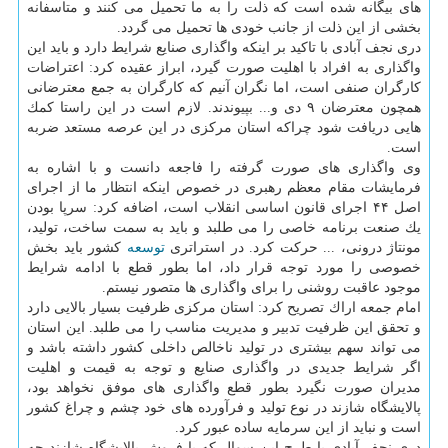
های بیگانه شده است كه ذلت را به ما تحمیل می كنند و متاسفانه
بخشی از این ذلت از جانب خودی ها تحمیل می گردد.
دری نجف آبادی با تاكید بر اینكه واگذاری صنایع شرایط دارد و باید این
واگذاری به افراد با اهلیت صورت گیرد، ابراز عقیده كرد: اعتراضات
كارگران صنفی است، اما نگران آنیم كه كارگران به جمع معترضانی
همچون معترضان ۹ دی و... بپیوندند. لازم است در این راستا كمك
هایی دریافت شود چراكه استان مركزی در این عرصه مستعد ضربه
است.
وی واگذاری های صورت گرفته را فاجعه دانست و با اشاره به
فرمایشات مقام معظم رهبری در خصوص اینكه انتظار ما از اجرای
اصل ۴۴ اجرای قانون اساسی انقلاب است، اضافه كرد: سرپا بودن
یك صنعت برنامه خاصی را می طلبد و باید به سمت ساخت، تولید،
مونتاژ درونی، ... حركت كرد. در استراتری
توسعه
كشور باید بخش
خصوصی را مورد توجه قرار داد، اما بطور قطع با ادامه شرایط
موجود عاقبت روشنی را برای واگذاری ها متصور نیستم.
امام جمعه اراك تصریح كرد: استان مركزی ظرفیت بسیار بالایی دارد
و تحقق این ظرفیت تدبیر و مدیریت مناسب را می طلبد. این استان
می تواند سهم بیشتری در تولید ناخالص داخلی كشور داشته باشد و
اگر شرایط جدیدی در واگذاری صنایع و توجه به قیمت و اهلیت
مدیران صورت نگیرد بطور قطع واگذاری های موفق نخواهد بود،
پالایشگاه شازند در نوع تولید و فرآورده های خود چشم و چراغ كشور
است و نباید از این سرمایه ساده عبور كرد.
دری نجف آبادی با طرح این سوال كه با فروش پالایشگاه شازند چه