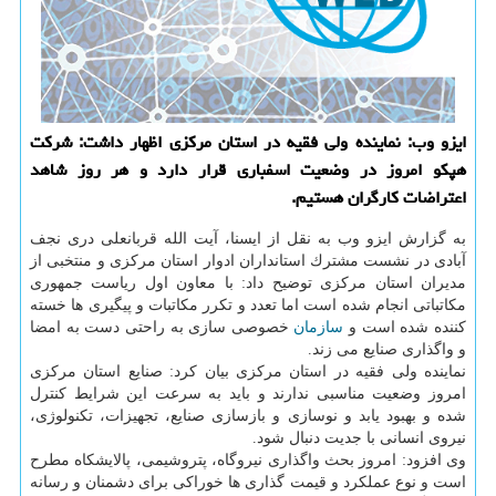
ایزو وب: نماینده ولی فقیه در استان مركزی اظهار داشت: شركت
هپكو امروز در وضعیت اسفباری قرار دارد و هر روز شاهد
اعتراضات كارگران هستیم.
به گزارش ایزو وب به نقل از ایسنا، آیت الله قربانعلی دری نجف
آبادی در نشست مشترك استانداران ادوار استان مركزی و منتخبی از
مدیران استان مركزی توضیح داد: با معاون اول ریاست جمهوری
مكاتباتی انجام شده است اما تعدد و تكرر مكاتبات و پیگیری ها خسته
كننده شده است و
سازمان
خصوصی سازی به راحتی دست به امضا
و واگذاری صنایع می زند.
نماینده ولی فقیه در استان مركزی بیان كرد: صنایع استان مركزی
امروز وضعیت مناسبی ندارند و باید به سرعت این شرایط كنترل
شده و بهبود یابد و نوسازی و بازسازی صنایع، تجهیزات، تكنولوژی،
نیروی انسانی با جدیت دنبال شود.
وی افزود: امروز بحث واگذاری نیروگاه، پتروشیمی، پالایشكاه مطرح
است و نوع عملكرد و قیمت گذاری ها خوراكی برای دشمنان و رسانه