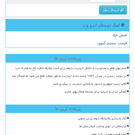
ارسال نظر
لینک دوستان ایزو وب
فیش حج
قیمت بیسیم کنوود
پربیننده ترین ها
خسارتهای قطع و محدودیت و اختلال اینترنت بازهم برای کسب وکارها خاطره تلخ به همراه دارد
در دولت رئیسی در بحران 1401 وعده دادند اینترنت به طور موقت قطع می شود اما ماندگار شد
آقای رئیس جمهوری دستور بازگشایی اینترنت را پیگیری کنید
آمادگی ایران و اسپانیا برای توسعه همکاریهای تجاری
پربحث ترین ها
آغاز بازسازی پالایشگاه سوم پارس جنوبی
خردسالان در تونل وحشت فیلترشکن ها
ثبات قیمت نفت در بازار جهانی