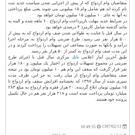
متقاضیان وام ازدواج كه از پیش از اجرایی شدن سیاست جدید ثبت
نام كرده اند هم شامل وام ۱۵ میلیونی می شوند یعنی مبلغ پرداختی
به آنها به جای ۱۰ میلیون ۱۵ میلیون تومان خواهد بود.
در شرایط جدید مهلت بازپرداخت وام ازدواج ۶۰ ماهه شده و البته به
مانند گذشته شامل كارمزد ۴ درصدی خواهد بود.
در سال قبل با عنایت به طولانی شدن صف وام ازدواج كه به بیش از
۵۰۰ هزار نفر می رسید، طرح ضربتی وام ازدواج به مرحله اجرا
درآمد و بانكها به صورت مضاعف این تسهیلات را پرداخت كردند و در
این مدت صف وام ازدواج به كمتر از ۵۰ هزار نفر رسید.
طبق آخرین آمار اعلامی
بانك
مركزی سال قبل با اجرای طرح
ضربتی در مجموع تسهیلات ازدواج در اختیار یك میلیون و ۱۸۰ هزار
نفر قرار گرفت كه سقف این وام هم ۱۰ میلیون تومان بود در نتیجه
صف متقاضیان وام ازدواج از میان رفت. به جز این، ظرف مدت
سپری شده از سال ۱۳۹۷ كه بخشنامه افزایش سقف وام ازدواج تا
۱۵ میلیون تومان ابلاغ گردیده، ۲۰ هزار فقره وام ازدواج به مبلغ ۲۸۳
میلیارد تومان پرداخت شده است و ۲۱۸ هزار نفر هم در حال تكمیل
پرونده خود هستند.
1397/02/13
18:49:55