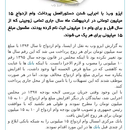
ایزو وب: با اجرایی شدن دستورالعمل پرداخت وام ازدواج ۱۵
میلیون تومانی در اردیبهشت ماه سال جاری تمامی زوجینی كه از
سال قبل و برای وام ۱۰ میلیونی ثبت نام كرده بودند، مشمول مبلغ
۱۵ میلیونی برای هر یك می شوند.
به گزارش ایزو وب به نقل از ایسنا، وام ازدواج تا سال ۱۳۹۴ با مبلغ
سه میلیون تومان برای هر زوج پرداخت می شد كه این رقم سال ها
بود تغییر نكرده بود تا اینكه مجلس در قانون بودجه سال ۱۳۹۵ رقم
۱۰ میلیونی را مصوب و لازم الاجرا دانست. با اینكه
بانك
ها با عنایت
به كاهشی كه در منابع قرض الحسنه آنها وجود داشت، با افزایش
یكباره سه برابری مبلغ وام ازدواج مخالف بودند، اما در هر صورت
موظف شدند كه این تسهیلات را با تامین منابع از محل جاری پرداخت
كنند.
با این وجود وقتی جریان بررسی لایحه بودجه ۱۳۹۷ در مجلس
اجرایی شد، نمایندگان بار دیگر افزایش مبلغ وام ازدواج از ۱۰ به ۱۵
میلیون تومان را مطرح نمودند و طولی هم نكشید كه با موافقت
رئیس جمهوری و تصویب قانون بودجه وام ازدواج از ۱۰ به ۱۵ میلیون
تومان برای هر زوج افزایش یافت.
بانك مركزی امسال وام ازدواج ۱۵ میلیونی را به شبكه بانكی ابلاغ و
از چندی قبل
بانك
ها در این مورد اقدام نمودند.