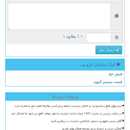
= ۱ بعلاوه ۱
ارسال نظر
لینک دوستان ایزو وب
فیش حج
قیمت بیسیم کنوود
پربیننده ترین ها
خسارتهای قطع و محدودیت و اختلال اینترنت بازهم برای کسب وکارها خاطره تلخ به همراه دارد
در دولت رئیسی در بحران 1401 وعده دادند اینترنت به طور موقت قطع می شود اما ماندگار شد
آقای رئیس جمهوری دستور بازگشایی اینترنت را پیگیری کنید
آمادگی ایران و اسپانیا برای توسعه همکاریهای تجاری