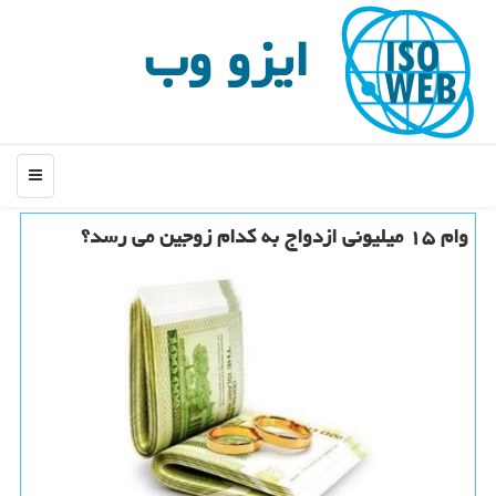
ایزو وب
منو
وام ۱۵ میلیونی ازدواج به كدام زوجین می رسد؟