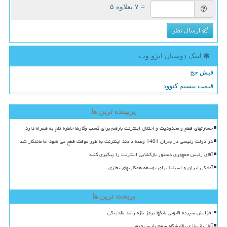
= ۷ بعلاوه ۵
ارسال نظر
لینک دوستان ایزو وب
فیش حج
قیمت بیسیم کنوود
پربیننده ترین ها
خسارتهای قطع و محدودیت و اختلال اینترنت بازهم برای کسب وکارها خاطره تلخ به همراه دارد
در دولت رئیسی در بحران 1401 وعده دادند اینترنت به طور موقت قطع می شود اما ماندگار شد
آقای رئیس جمهوری دستور بازگشایی اینترنت را پیگیری کنید
آمادگی ایران و اسپانیا برای توسعه همکاریهای تجاری
پربحث ترین ها
افزایش سپرده قانونی بانکها ترمز تازه رشد نقدینگی
آغاز بازسازی پالایشگاه سوم پارس جنوبی