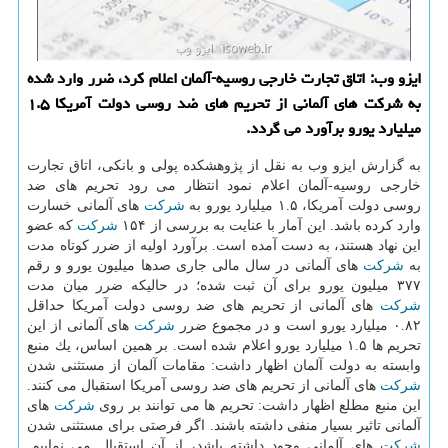
ایزو وب: اتاق تجارت خارجی روسیه-آلمان اعلام كرد، ضرر وارد شده
به شركت های آلمانی از تحریم های ضد روسی دولت آمریكا ۱.۵
میلیارد یورو برآورد می گردد.
به گزارش ایزو وب به نقل از پژوهشكده پولی و بانكی، اتاق تجارت
خارجی روسیه-آلمان اعلام نمود انتظار می رود تحریم های ضد
روسی دولت آمریكا، ۱.۵ میلیارد یورو به
شركت
های آلمانی خسارت
وارد كرده باشد. این آمار با عنایت به بررسی از ۱۵۴
شركت
كه عضو
این نهاد هستند، به دست آمده است. برآورد اولیه از ضرر كوتاه مدت
به
شركت
های آلمانی در سال مالی جاری صدها میلیون یورو و رقم
۳۷۷ میلیون یورو برای آن ثبت شده؛ در حالیكه ضرر میان مدت
شركت
های آلمانی از تحریم های ضد روسی دولت آمریكا حداقل
۰.۸۲ میلیارد یورو است و در مجموع ضرر
شركت
های آلمانی از این
تحریم ها ۱.۵ میلیارد یورو اعلام شده است. بر همین اساس، یك منبع
وابسته به دولت آلمان اظهار داشت: مقامات آلمان از مستثنی شدن
شركت
های آلمانی از تحریم های ضد روسی آمریكا استقبال می كنند.
این منبع مطلع اظهار داشت: تحریم ها می توانند بر روی
شركت
های
آلمانی تاثیر بسیار منفی داشته باشند. اگر فرصتی برای مستثنی شدن
شركت
های آلمانی وجود داشته باشد، از آن استقبال می نماییم.