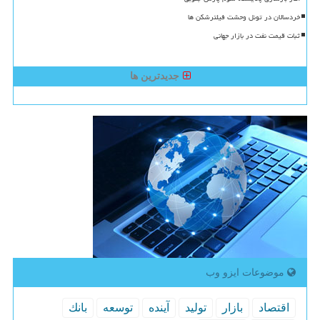
خردسالان در تونل وحشت فیلترشکن ها
ثبات قیمت نفت در بازار جهانی
جدیدترین ها
موضوعات ایزو وب
اقتصاد
بازار
تولید
آینده
توسعه
بانك