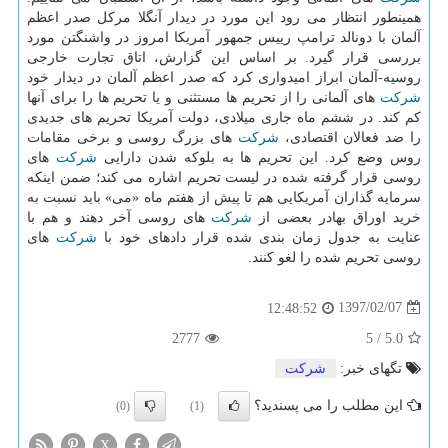
همینطور انتظار می رود این مورد در دیدار آنگلا مركل صدر اعظم
آلمان با دونالد ترامپ رییس جمهور آمریكا امروز در واشنگتن مورد
بررسی قرار گیرد. بر اساس این گزارش، اتاق تجارت خارجی
روسیه-آلمان ابراز امیدواری كرد كه صدر اعظم آلمان در دیدار خود
شركت
های آلمانی را از تحریم ها مستثنی و یا تحریم ها را برای آنها
كم كند. در ششم ماه جاری میلادی، دولت آمریكا تحریم های جدیدی
را ضد فعالان اقتصادی،
شركت
های بزرگ روسی و برخی مقامات
روس وضع كرد. این تحریم ها به بلوكه شدن دارایی
شركت
های
روسی قرار گرفته شده در لیست تحریم اشاره می كند؛ ضمن اینكه
سرمایه گذاران آمریكایی هم تا پیش از هفتم ماه «می» باید نسبت به
خرید اوراق بهادر بعضی از
شركت
های روسی آخر دهند و هم با
عنایت به جدول زمان بندی شده قرار دادهای خود با
شركت
های
روسی تحریم شده را لغو كنند.
1397/02/07
12:48:52
2777
5
/
5.0
تگهای خبر:
شركت
این مطلب را می پسندید؟
(0)
(1)
X