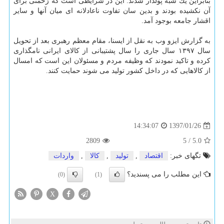
بنابراین یك شبه پولدار شدند. این در شرایطی است كه زحمتی برای
آن نكشیده بودند و بدین سان تفاوت ناعادلانه ای میان آنها و سایر
اقشار جامعه بوجود آمد.
به گزارش ایزو وب به نقل از ایسنا، مقام معظم رهبری بعد از تحویل
سال ۱۳۹۷ سال جاری را سال پشتیبانی از كالای ایرانی نامگذاری
كرده و تاكید نمودند كه وظیفه مردم و مسئولان این است كه امسال
از كالاهایی كه در داخل كشور تولید می شوند حمایت كنند.
1397/01/26
14:34:07
2809
5
/
5.0
تگهای خبر:
اقتصاد
,
تولید
,
كالا
,
واردات
این مطلب را می پسندید؟
(0)
(1)
X