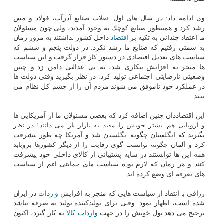
وی ادامه داد: در سال های اول انقلاب صنایع آذرآب، فولاد و مس
رشد كرد و همینطور صنایع كوچك به وجود آمدند، ولی چون مسئولان
ما اعتقاد چندانی به تكیه بر
اقتصاد
داخل كشور نداشتند به مرور زمان
به سمتی رفتیم كه صنایع ما رشد نكرد. در دولت پنجم و ششم كه
سیاست های تعدیل اقتصادی در دستور كار قرار گرفت و این سیاست
ها منجر به افزایش بیكاری شد، به بی عدالتی دامن زد و چنین
وضعیتی نارضایتی اجتماعی تولید كرد. در نظر بگیرید وقتی دولت ها
در عملكرد خود ناموفق می شوند مردم آن را از چشم كل نظام می
بینند.
این اقتصاددان چنین اضافه كرد كه بعضی مسئولان ما از آمریكایی ها
و اروپایی هم بیشتر خویش را مقید به بازار باز می دانند! در نظر
بگیرید كه انگلستان چگونه انگلستان شد و آمریكا چه طور پیشرفت
كرد و آلمان چگونه توانست گوی رقابت را از دیگر كشورها بروباید
همه این ها توانستند در سایه پشتیبانی از كالای داخلی خود پیشرفت
كنند و هر زمان كه لازم بوده سیاست های حمایتی اعم از سیاست
های تعرفه ای وضع كرده اند.
رزاقی با انتقاد از سیاست هایی كه منجر به افزایش
واردات
در ایران
شده است، اظهار نمود: وقتی برای تولیدكننده تولید به صرفه نباشد
ترجیح می دهد پول خویش را در جهت
واردات
كالا
به كار گیرد، اكنون