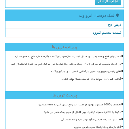
ارسال نظر
لینک دوستان ایزو وب
فیش حج
قیمت بیسیم کنوود
پربیننده ترین ها
خسارتهای قطع و محدودیت و اختلال اینترنت بازهم برای کسب وکارها خاطره تلخ به همراه دارد
در دولت رئیسی در بحران 1401 وعده دادند اینترنت به طور موقت قطع می شود اما ماندگار شد
آقای رئیس جمهوری دستور بازگشایی اینترنت را پیگیری کنید
آمادگی ایران و اسپانیا برای توسعه همکاریهای تجاری
پربحث ترین ها
تخصیص 1000 میلیارد تومان از اعتبارات رفع تنش آبی به جامعه عشایری
دقیقا به اندازه مصرف ترافیک بین الملل از حجم بسته کسر می شود
افزایش سپرده قانونی بانکها ترمز تازه رشد نقدینگی
آغاز بازسازی پالایشگاه سوم پارس جنوبی