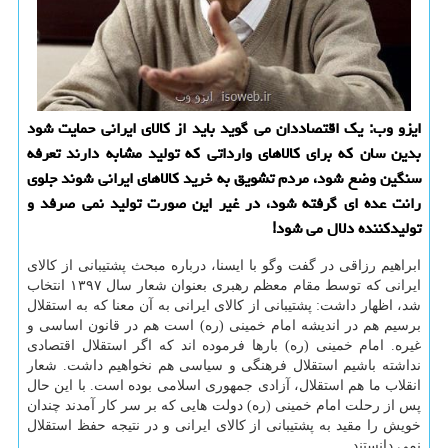
ایزو وب: یك اقتصاددان می گوید باید از كالای ایرانی حمایت شود
بدین سان كه برای كالاهای وارداتی كه تولید مشابه دارند تعرفه
سنگین وضع شود، مردم تشویق به خرید كالاهای ایرانی شوند جلوی
رانت عده ای گرفته شود، در غیر این صورت تولید نمی صرفد و
تولیدكننده دلال می شود!
ابراهیم رزاقی در گفت وگو با ایسنا، درباره مبحث پشتیبانی از كالای
ایرانی كه توسط مقام معظم رهبری بعنوان شعار سال ۱۳۹۷ انتخاب
شد، اظهار داشت: پشتیبانی از كالای ایرانی به آن معنا كه به استقلال
برسیم هم در اندیشه امام خمینی (ره) است هم در قانون اساسی و
غیره. امام خمینی (ره) بارها فرموده اند كه اگر استقلال اقتصادی
نداشته باشیم استقلال فرهنگی و سیاسی هم نخواهیم داشت. شعار
انقلاب ما هم استقلال، آزادی جمهوری اسلامی بوده است. با این حال
پس از رحلت امام خمینی (ره) دولت هایی كه بر سر كار آمدند چندان
خویش را مقید به پشتیبانی از كالای ایرانی و در نتیجه حفظ استقلال
نمی دانستند.