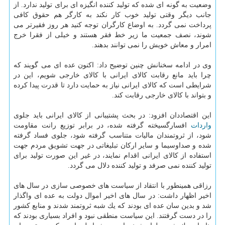
وضعیت به گونه ای شده كه تولید كننده انگیزه ای برای تولید ندارد. از
جانب دیگر وقتی تولید خوب كار نكند به كارگر هم حقوق كافی
پرداخت نمی گردد. به اوضاع كارگران توجه كنید هر روز فقیرتر می
شوند، نصف جمعیت ما زیر خط فقر هستند و خیلی از فقرا خرج
امرار و معاش خویش را نمی توانند بدهند.
وی در ادامه سخنانش چنین توضیح داد: اكنون عده ای می گویند كه
چرا باید مانع رقابت كالای ایرانی با كالای خارجی شویم، این در
شرایطی است كه كالای ایرانی نیاز به حمایت دارد تا قدرت پیدا كرده
و بتواند با كالای خارجی رقابت كند.
این اقتصاددان افزود: در بحث پشتیبانی از كالای ایرانی باید جلوی
واردات
افسارگسیخته گرفته شده، در برابر توزیع رانت مقاومت
شود، از ثروتمندان مالیات متناسب گرفته شود، جلوی فساد گرفته
شده و صداوسیما و سایر اركان تبلیغاتی در جهت تشویق مردم جهت
استفاده از كالای ایرانی اقدام نمایند، در غیر این صورت تولید برای
تولید كننده نمی صرفد و تولید كننده دلال می گردد.
رزاقی همینطور با انتقاد از سیاست های خصوصی سازی در سال های
اخیر اظهار داشت: در سال های اخیر اموال دولت به عده ای واگذار
شد و بدین سان عده ای بودند كه یك شبه ثروتمند شدند و منابع كشور
را در دست گرفتند. این سیاست منطقی نبود و افراد بسیاری بودند كه