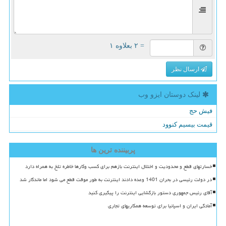
= ۲ بعلاوه ۱
ارسال نظر
لینک دوستان ایزو وب
فیش حج
قیمت بیسیم کنوود
پربیننده ترین ها
خسارتهای قطع و محدودیت و اختلال اینترنت بازهم برای کسب وکارها خاطره تلخ به همراه دارد
در دولت رئیسی در بحران 1401 وعده دادند اینترنت به طور موقت قطع می شود اما ماندگار شد
آقای رئیس جمهوری دستور بازگشایی اینترنت را پیگیری کنید
آمادگی ایران و اسپانیا برای توسعه همکاریهای تجاری