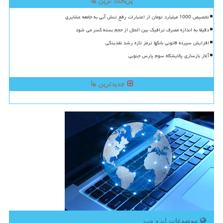
پربحث ترین ها
تخصیص 1000 میلیارد تومان از اعتبارات رفع تنش آبی به جامعه عشایری
دقیقا به اندازه مصرف ترافیک بین الملل از حجم بسته کسر می شود
افزایش سپرده قانونی بانکها ترمز تازه رشد نقدینگی
آغاز بازسازی پالایشگاه سوم پارس جنوبی
جدیدترین ها
موضوعات ایزو وب