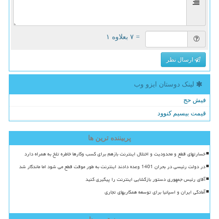
= ۷ بعلاوه ۱
ارسال نظر
لینک دوستان ایزو وب
فیش حج
قیمت بیسیم کنوود
پربیننده ترین ها
خسارتهای قطع و محدودیت و اختلال اینترنت بازهم برای کسب وکارها خاطره تلخ به همراه دارد
در دولت رئیسی در بحران 1401 وعده دادند اینترنت به طور موقت قطع می شود اما ماندگار شد
آقای رئیس جمهوری دستور بازگشایی اینترنت را پیگیری کنید
آمادگی ایران و اسپانیا برای توسعه همکاریهای تجاری