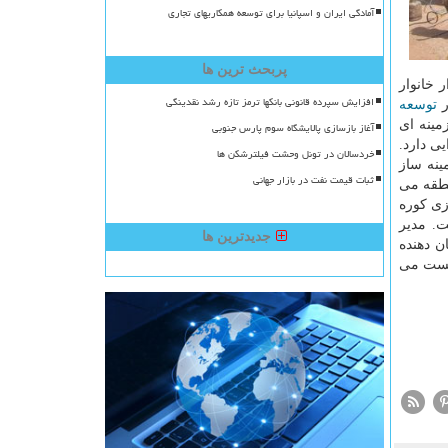
آمادگی ایران و اسپانیا برای توسعه همکاریهای تجاری
پربحث ترین ها
شهری بالغ بر ۱۷ میلیون و ۳۵۳ هزار خانوار و روستایی بالغ بر ۴ میلیون و ۳۳۵ هزار خانوار
افزایش سپرده قانونی بانکها ترمز تازه رشد نقدینگی
ر
توسعه
مینه ای
آغاز بازسازی پالایشگاه سوم پارس جنوبی
ی دارد.
خردسالان در تونل وحشت فیلترشکن ها
ینه ساز
ثبات قیمت نفت در بازار جهانی
نطقه می
زی كوره
. مدیر
جدیدترین ها
قم نشان دهنده
یست می