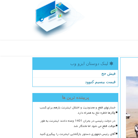
لینک دوستان ایزو وب
فیش حج
قیمت بیسیم کنوود
پربیننده ترین ها
خسارتهای قطع و محدودیت و اختلال اینترنت بازهم برای کسب
وکارها خاطره تلخ به همراه دارد
در دولت رئیسی در بحران 1401 وعده دادند اینترنت به طور
موقت قطع می شود اما ماندگار شد
آقای رئیس جمهوری دستور بازگشایی اینترنت را پیگیری کنید