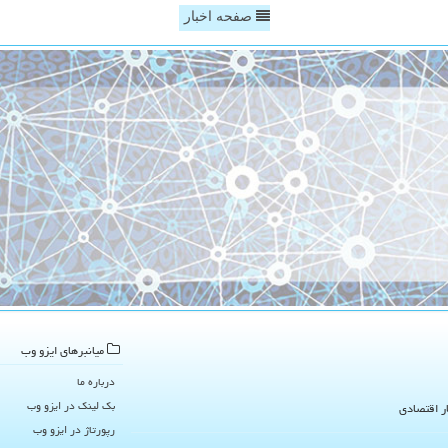
صفحه اخبار
میانبرهای ایزو وب
درباره ما
بک لینک در ایزو وب
ار اقتصادی
رپورتاژ در ایزو وب