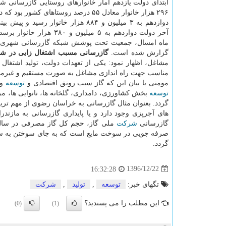
۲۹۶ هزار خانوار معادل ۵۵ درصد روستاهای كشور ب
دوازدهم به ۳ میلیون و ۸۸۴ هزار خانوار رسید و
آخر دولت دوازدهم به ۵ میلیون و ۳۸۰ هز
گزارش شده است.
گازرسانی مسبب اشتغال زایی در شهر
مشاغل، اظهار نمود: یكی از تعهدات دولت، تولید اشتغا
مناسب جهت راه اندازی مشاغل به صورت مستقیم و غیرمستقی
مومنی با بیان این كه گاز سبب رونق اقتصادی و
توسعه
و 
توسعه
بخش كشاورزی، دامداری، گلخانه ها، نانوایی ها، م
گردد. بعنوان مثال گازرسانی به خراسان رضوی از مهم تری
های آجرپزی وجود دارد و یا پایداری گازرسانی به مازن
گازرسانی
شركت
صرفه جویی در سوخت مایع است كه به جای سوختن به
گردد.
1396/12/22
16:32:28
تگهای خبر:
توسعه
,
تولید
,
شركت
این مطلب را می پسندید؟
(0)
(1)