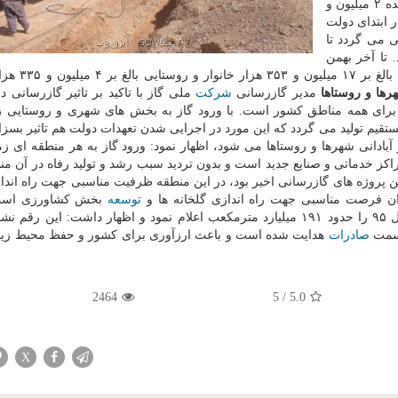
ابتدای دولت یازدهم آمار خانوارهای روستایی گازرسانی شده ۲ میلیون و
ود كه در ابتدای دولت
 پیش بینی می گردد تا
ار خانوار برسد. تا آخر بهمن
ماه امسال، جمعیت تحت پوشش شبكه گازرسانی 
ها و روستاها
مدیر گازرسانی
شركت
ملی گاز با تاكید بر تاثیر گازرسانی د
ل برای همه مناطق كشور است. با ورود گاز به بخش های شهری و روستایی ز
م تولید می گردد كه این مورد در اجرایی شدن تعهدات دولت هم تاثیر بسزای
آبادانی شهرها و روستاها می شود، اظهار نمود: ورود گاز به هر منطقه ای زم
راكز خدماتی و صنایع جدید است و بدون تردید سبب رشد و تولید رفاه در آن م
ن پروژه های گازرسانی اخیر بود، در این منطقه ظرفیت مناسبی جهت راه اندا
دران فرصت مناسبی جهت راه اندازی گلخانه ها و
توسعه
بخش كشاورزی است
ملی گاز، حجم كل گاز مصرفی در سال ۹۵ را حدود ۱۹۱ میلیارد مترمكعب اعلام نمود و اظهار داشت: این ر
 سمت
صادرات
هدایت شده است و باعث ارزآوری برای كشور و حفظ محیط ز
2464
5
/
5.0
X