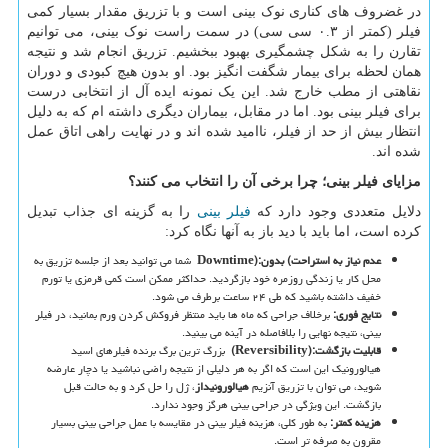
در غضروف های کناری نوک بینی است و با تزریق مقدار بسیار کمی
فیلر (کمتر از ۰.۳ سی سی) در سمت راست نوک بینی، می توانیم
تقارن را به شکل چشمگیری بهبود ببخشیم. تزریق انجام شد و نتیجه
همان لحظه برای بیمار شگفت انگیز بود. او بدون هیچ کبودی و دوران
نقاهتی از مطب خارج شد. این یک نمونه ایده آل از انتخابی درست
برای فیلر بینی بود. اما در مقابل، بیماران دیگری داشته ام که به دلیل
انتظار بیش از حد از فیلر، ناامید شده اند و در نهایت راهی اتاق عمل
شده اند.
مزایای فیلر بینی؛ چرا برخی آن را انتخاب می کنند؟
دلایل متعددی وجود دارد که
فیلر بینی
را به گزینه ای جذاب تبدیل
کرده است، اما باید با دید باز به آنها نگاه کرد:
عدم نیاز به استراحت
(
بدون
Downtime):
شما می توانید بعد از جلسه تزریق به
محل کار یا زندگی روزمره خود بازگردید. حداکثر ممکن است کمی قرمزی یا تورم
خفیف داشته باشید که طی ۲۴ ساعت برطرف می شود.
نتایج فوری
:
برخلاف جراحی که ماه ها باید منتظر فروکش کردن ورم بمانید، در فیلر
بینی، نتیجه نهایی را بلافاصله در آینه می بینید.
قابلیت بازگشت
(Reversibility):
بزرگ ترین برگ برنده فیلرهای اسید
هیالورونیک این است که اگر به هر دلیلی از نتیجه راضی نباشید یا دچار عارضه
شوید، می توان با تزریق آنزیم
هیالورونیداز
، ژل را حل کرد و به حالت قبل
بازگشت. این ویژگی در جراحی بینی هرگز وجود ندارد.
هزینه کمتر
:
به طور کلی، هزینه فیلر بینی در مقایسه با عمل جراحی بینی بسیار
مقرون به صرفه تر است.