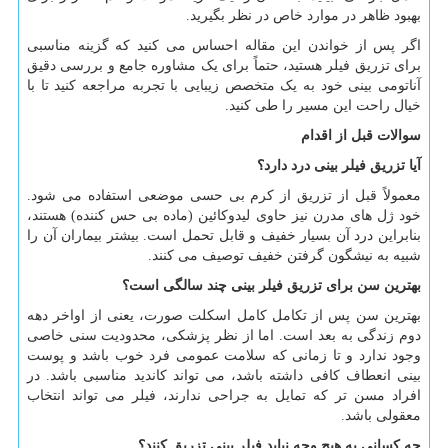
بهبود ظاهر در موارد خاص در نظر بگیرید.
اگر پس از خواندن این مقاله احساس می کنید که گزینه مناسبی
برای تزریق فیلر هستید، حتماً برای یک مشاوره جامع و بررسی دقیق
آناتومی بینی خود به یک متخصص زیبایی با تجربه مراجعه کنید تا با
خیال راحت این مسیر را طی کنید.
سوالات قبل از اقدام
آیا تزریق فیلر بینی درد دارد؟
معمولاً قبل از تزریق از کرم بی حسی موضعی استفاده می شود.
خود ژل های مدرن نیز حاوی لیدوکائین (ماده بی حس کننده) هستند،
بنابراین درد آن بسیار خفیف و قابل تحمل است. بیشتر بیماران آن را
شبیه به نیشگون گرفتن خفیف توصیف می کنند.
بهترین سن برای تزریق فیلر بینی چند سالگی است؟
بهترین سن پس از تکامل کامل اسکلت صورت، یعنی از اواخر دهه
دوم زندگی به بعد است. اما از نظر پزشکی، محدودیت سنی خاصی
وجود ندارد و تا زمانی که سلامت عمومی فرد خوب باشد و پوست
بینی انعطاف کافی داشته باشد، می تواند کاندید مناسبی باشد. در
افراد مسن تر که تمایل به جراحی ندارند، فیلر می تواند انتخاب
معقولی باشد.
چه کسانی به هیچ وجه نباید فیلر بینی تزریق کنند؟