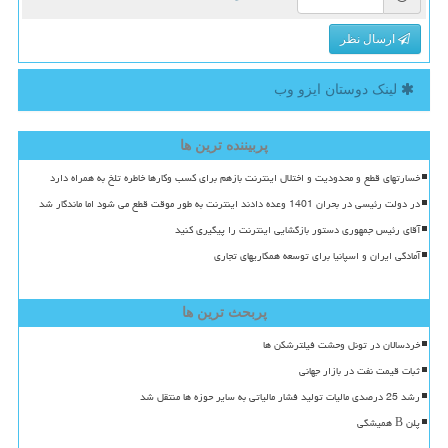
ارسال نظر
لینک دوستان ایزو وب
پربیننده ترین ها
خسارتهای قطع و محدودیت و اختلال اینترنت بازهم برای کسب وکارها خاطره تلخ به همراه دارد
در دولت رئیسی در بحران 1401 وعده دادند اینترنت به طور موقت قطع می شود اما ماندگار شد
آقای رئیس جمهوری دستور بازگشایی اینترنت را پیگیری کنید
آمادگی ایران و اسپانیا برای توسعه همکاریهای تجاری
پربحث ترین ها
خردسالان در تونل وحشت فیلترشکن ها
ثبات قیمت نفت در بازار جهانی
رشد 25 درصدی مالیات تولید فشار مالیاتی به سایر حوزه ها منتقل شد
پلن B همیشگی