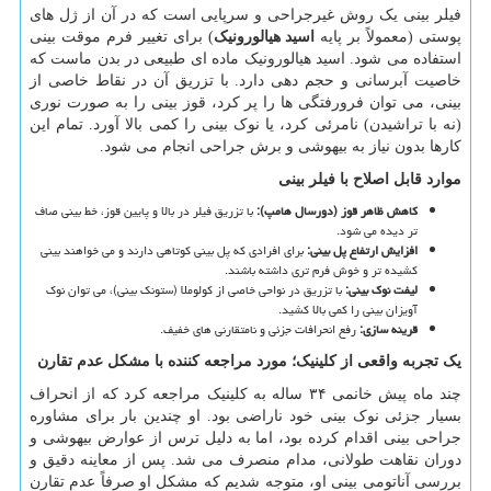
فیلر بینی یک روش غیرجراحی و سرپایی است که در آن از ژل های
پوستی (معمولاً بر پایه
اسید هیالورونیک
)
برای تغییر فرم موقت بینی
استفاده می شود. اسید هیالورونیک ماده ای طبیعی در بدن ماست که
خاصیت آبرسانی و حجم دهی دارد. با تزریق آن در نقاط خاصی از
بینی، می توان فرورفتگی ها را پر کرد، قوز بینی را به صورت نوری
(نه با تراشیدن) نامرئی کرد، یا نوک بینی را کمی بالا آورد. تمام این
کارها بدون نیاز به بیهوشی و برش جراحی انجام می شود.
موارد قابل اصلاح با فیلر بینی
کاهش ظاهر قوز (دورسال هامپ)
:
با تزریق فیلر در بالا و پایین قوز، خط بینی صاف
تر دیده می شود.
افزایش ارتفاع پل بینی
:
برای افرادی که پل بینی کوتاهی دارند و می خواهند بینی
کشیده تر و خوش فرم تری داشته باشند.
لیفت نوک بینی
:
با تزریق در نواحی خاصی از کولوملا (ستونک بینی)، می توان نوک
آویزان بینی را کمی بالا کشید.
قرینه سازی
:
رفع انحرافات جزئی و نامتقارنی های خفیف.
یک تجربه واقعی از کلینیک؛ مورد مراجعه کننده با مشکل عدم تقارن
چند ماه پیش خانمی ۳۴ ساله به کلینیک مراجعه کرد که از انحراف
بسیار جزئی نوک بینی خود ناراضی بود. او چندین بار برای مشاوره
جراحی بینی اقدام کرده بود، اما به دلیل ترس از عوارض بیهوشی و
دوران نقاهت طولانی، مدام منصرف می شد. پس از معاینه دقیق و
بررسی آناتومی بینی او، متوجه شدیم که مشکل او صرفاً عدم تقارن