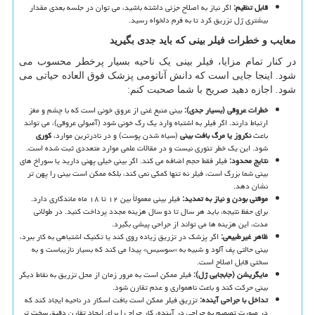
قابل تنظیم
:
اگر نیاز به اصلاح جزئی داشته باشید، می توان در جلسه بعدی مقدار
بیشتری ژل تزریق کرد تا به فرم دلخواه رسید.
معایب و خطرات فیلر بینی که باید جدی بگیرید
در کنار تمام مزایا، فیلر بینی یک ناحیه بسیار پرخطر محسوب می
شود. اینجا جایی است که دانش آناتومی پزشک فوق العاده حیاتی می
شود. اجازه دهید صریح با شما صحبت کنم:
خطرات عروقی (بسیار جدی)
:
بینی منبع غنی از عروق خونی است که با چشم و مغز
ارتباط دارند. اگر فیلر به اشتباه وارد یک رگ خونی شود (آمبولی عروقی)، می تواند
باعث
نکروز یا مرگ بافت بینی
(سیاه شدن پوست) و در نادرترین موارد،
کوری
شود. این یک خطر تئوری نیست و در مقالات علمی موارد متعددی ثبت شده است.
نتایج محدود
:
فیلر فقط حجم اضافه می کند. اگر بینی خیلی پهنی دارید یا سوراخ های
بینی شما بزرگ است، فیلر نه تنها کمکی نمی کند، بلکه ممکن است بینی را پهن تر
نشان دهد.
موقتی بودن و نیاز به تمدید
:
فیلر بینی معمولاً بین ۱۲ تا ۱۸ ماه ماندگاری دارد.
برای حفظ نتیجه، باید هر سال تا دو سال هزینه مجدد پرداخت کنید. در طولانی
مدت، این هزینه ها می تواند از جراحی پیشی بگیرد.
ظاهر غیرطبیعی
:
اگر پزشک در تزریق زیاده روی کند یا تکنیک اشتباهی به کار ببرد،
بینی حالتی پف آلود و شبیه به «سوسیس» پیدا می کند که بسیار نازیباست و به
سختی قابل اصلاح است.
مایگریشن (جابجایی ژل)
:
فیلر ممکن است به مرور زمان از محل تزریق به نقاط دیگر
بینی حرکت کند و باعث ناهمواری و عدم تقارن شود.
تداخل با جراحی آینده
:
تزریق فیلر ممکن است بافت اسکار در ناحیه ایجاد کند که
در صورت تصمیم به جراحی در آینده، کار جراح را برای ایجاد تقارن دقیق سخت تر