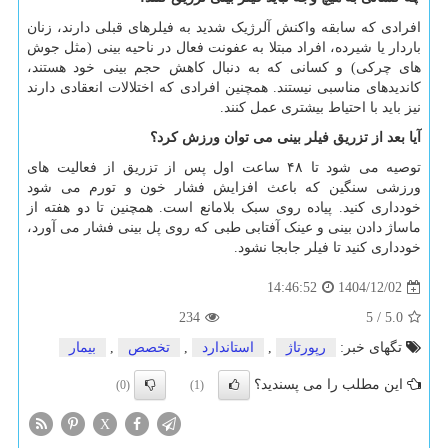
افرادی که سابقه واکنش آلرژیک شدید به فیلرهای قبلی دارند، زنان
باردار یا شیرده، افراد مبتلا به عفونت فعال در ناحیه بینی (مثل جوش
های چرکی) و کسانی که به دنبال کاهش حجم بینی خود هستند،
کاندیدهای مناسبی نیستند. همچنین افرادی که اختلالات انعقادی دارند
نیز باید با احتیاط بیشتری عمل کنند.
آیا بعد از تزریق فیلر بینی می توان ورزش کرد؟
توصیه می شود تا ۴۸ ساعت اول پس از تزریق از فعالیت های
ورزشی سنگین که باعث افزایش فشار خون و تورم می شود
خودداری کنید. پیاده روی سبک بلامانع است. همچنین تا دو هفته از
ماساژ دادن بینی و عینک آفتابی طبی که روی پل بینی فشار می آورد،
خودداری کنید تا فیلر جابجا نشود.
1404/12/02
14:46:52
234
5
/
5.0
تگهای خبر:
رپورتاژ
,
استاندارد
,
تخصص
,
بیمار
این مطلب را می پسندید؟
(0)
(1)
X