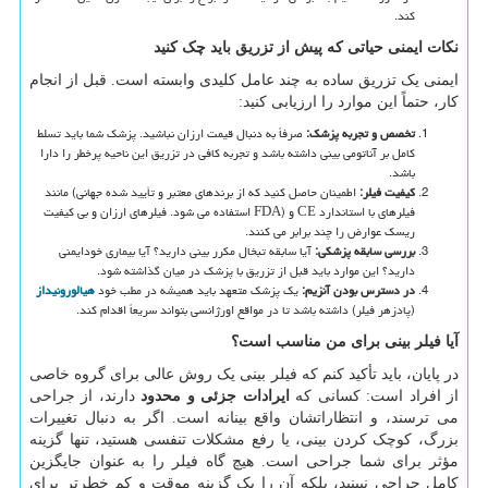
کند.
نکات ایمنی حیاتی که پیش از تزریق باید چک کنید
ایمنی یک تزریق ساده به چند عامل کلیدی وابسته است. قبل از انجام
کار، حتماً این موارد را ارزیابی کنید:
تخصص و تجربه پزشک
:
صرفاً به دنبال قیمت ارزان نباشید. پزشک شما باید تسلط
کامل بر آناتومی بینی داشته باشد و تجربه کافی در تزریق این ناحیه پرخطر را دارا
باشد.
کیفیت فیلر
:
اطمینان حاصل کنید که از برندهای معتبر و تأیید شده جهانی
(
مانند
فیلرهای با استاندارد
CE
و
FDA)
استفاده می شود. فیلرهای ارزان و بی کیفیت
ریسک عوارض را چند برابر می کنند.
بررسی سابقه پزشکی
:
آیا سابقه تبخال مکرر بینی دارید؟ آیا بیماری خودایمنی
دارید؟ این موارد باید قبل از تزریق با پزشک در میان گذاشته شود.
در دسترس بودن آنزیم
:
یک پزشک متعهد باید همیشه در مطب خود
هیالورونیداز
(پادزهر فیلر) داشته باشد تا در مواقع اورژانسی بتواند سریعاً اقدام کند.
آیا فیلر بینی برای من مناسب است؟
در پایان، باید تأکید کنم که فیلر بینی یک روش عالی برای گروه خاصی
از افراد است: کسانی که
ایرادات جزئی و محدود
دارند، از جراحی
می ترسند، و انتظاراتشان واقع بینانه است. اگر به دنبال تغییرات
بزرگ، کوچک کردن بینی، یا رفع مشکلات تنفسی هستید، تنها گزینه
مؤثر برای شما جراحی است. هیچ گاه فیلر را به عنوان جایگزین
کامل جراحی نبینید، بلکه آن را یک گزینه موقت و کم خطرتر برای