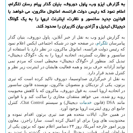
به گزارش ایزو وب، پاول دوروف، بنیان گذار پیام رسان تلگرام،
اعلام نمود که رئیس دولت فرانسه، امانوئل ماکرون، می خواهد با
قوانین جدید سانسور و نظارت، اینترنت اروپا را به یک گولاگ
دیجیتال تبدیل و آزادی بیان کاربران را محدود کند.
به گزارش ایزو وب به نقل از خبر آنلاین، پاول دوروف، بنیان گذار
پیامرسان
تلگرام
، در صفحه خود در شبکه اجتماعی ایکس اعلام نمود
که رئیس دولت فرانسه، امانوئل ماکرون، در نظر دارد با استفاده از
سانسور و نظارت گسترده، اتحادیه اروپا را به یک «گولاگ دیجیتال»
تبدیل کند. منظور از «گولاگ دیجیتال» محیطی است که مردم نمی
توانند آزادانه حرف بزنند و همه فعالیت هایشان در اینترنت زیر نظر و
کنترل شدید قرار دارد.
به نقل از خبرگزاری صداوسیما، دوروف تاکید کرده است که تیری
برتون، یکی از نزدیکان و منصوبان ماکرون، نویسنده قانون سانسور
در اتحادیه اروپا است. به قول دوروف، ماکرون که با کاهش محبوبیت
روبه رو شده، می خواهد منتقدان مجازی را ساکت کند و با قوانین
مانند DSA (قانون
خدمات
دیجیتال) و سیستم Chat Control، کنترل
جامع ای روی اینترنت اروپا بوجود آورد.
در همین حال، ایالات متحده هم ضد تیری برتون اقدام نموده و
محدودیت های ویزا برای او اعمال کرده است. سارا راجرز، معاون
وزیر امور خارجه آمریکا، روز ۲۴ دسامبر اعلام نمود که برتون یکی از
طراحان اصلی قوانین دیجیتال اروپا بوده و در گذشته با تهدید به