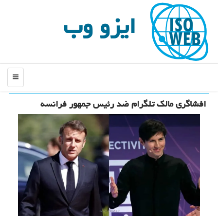
ایزو وب
منو
افشاگری مالک تلگرام ضد رئیس جمهور فرانسه