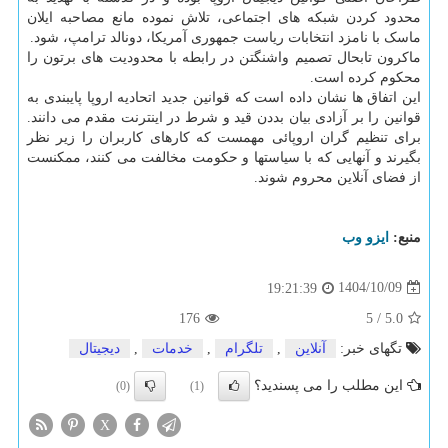
محدود کردن شبکه های اجتماعی، تلاش نموده مانع مصاحبه ایلان
ماسک با نامزد انتخابات ریاست جمهوری آمریکا، دونالد ترامپ، شود.
ماکرون تابحال تصمیم واشنگتن در رابطه با محدودیت های برتون را
محکوم کرده است.
این اتفاق ها نشان داده است که قوانین جدید اتحادیه اروپا پایبندی به
قوانین را بر آزادی بیان بددن قید و شرط در اینترنت مقدم می دانند.
برای تنظیم گران اروپائی مهمست که کارهای کاربران را زیر نظر
بگیرند و آنهایی که با سیاستها و حکومت مخالفت می کنند، ممکنست
از فضای آنلاین محروم شوند.
منبع:
ایزو وب
1404/10/09
19:21:39
176
5
/
5.0
تگهای خبر:
آنلاین
,
تلگرام
,
خدمات
,
دیجیتال
این مطلب را می پسندید؟
(0)
(1)
X