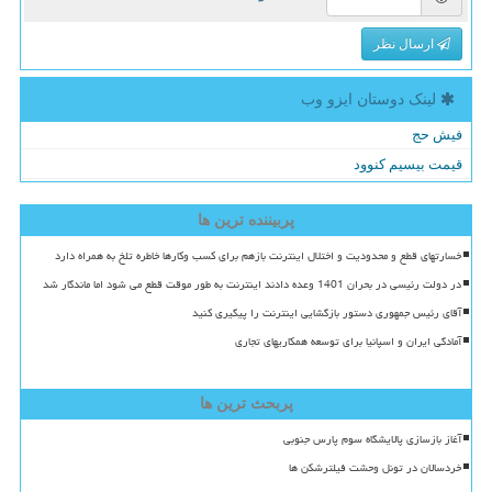
ارسال نظر
لینک دوستان ایزو وب
فیش حج
قیمت بیسیم کنوود
پربیننده ترین ها
خسارتهای قطع و محدودیت و اختلال اینترنت بازهم برای کسب وکارها خاطره تلخ به همراه دارد
در دولت رئیسی در بحران 1401 وعده دادند اینترنت به طور موقت قطع می شود اما ماندگار شد
آقای رئیس جمهوری دستور بازگشایی اینترنت را پیگیری کنید
آمادگی ایران و اسپانیا برای توسعه همکاریهای تجاری
پربحث ترین ها
آغاز بازسازی پالایشگاه سوم پارس جنوبی
خردسالان در تونل وحشت فیلترشکن ها