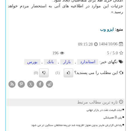
امکان خرید طلا برای متقاضیان ایجاد شود.
جزئیات این موارد در اطلاعیه های آتی به استحضار مردم خواهد
رسید.»
منبع:
ایزو وب
1404/10/06
09:15:28
196
5
/
5.0
تگهای خبر:
استاندارد
,
بازار
,
بانك
,
بورس
این مطلب را می پسندید؟
(0)
(1)
X
تازه ترین مطالب مرتبط
ثبات قیمت نفت در بازار جهانی
پلن B همیشگی
پاداش گزارش ماینر بدون مجوز افزوده شد جریمه متخلفان سنگین تر می شود