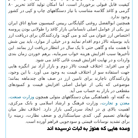
کیفیت قابل قبولی برخوردار است، اما امکان تولید کاغذ تحریر ۸۰
گرمی و کاغذ گلاسه متناسب با نیاز دستگاههای چاپ و کپی در کشور
وجود ندارد.
همچنین ابوالفضل روغنی گلپایگانی رییس کمیسیون صنایع اتاق ایران
نیز یکی از عوامل اصلی نابسامانی بازار کاغذ را طولانی بودن پروسه
اختصاص ارز عنوان می کند و می گوید: واردکنندگان برای دریافت ارز
باید بوسیله تالار دوم اقدام نمایند و در خیلی از موارد، باید بین شش
تا هشت ماه و گاهی حتی تا یک سال در انتظار دریافت ارز بمانند. این
تأخیرها سبب افزایش هزینه خواب سرمایه، برهم خوردن زمان بندی
واردات و در نهایت افزایش قیمت غائی کاغذ می شود.
او می افزاید: اختلاف قیمت تالار دوم و بازار آزاد نیز انگیزه هایی
جهت استفاده سو از اختلاف قیمت به وجود می آورد. با این وجود،
واردکنندگان ناچارند برای تامین ارز در صف های چندماهه بمانند؛
موضوعی که یکی از عوامل اصلی افزایش قیمت و کمبودهای
مقطعی در بازار به حساب می آید.
به گفته او، ناهماهنگی میان دستگاههای متولی همچون
وزارت صنعت،
معدن و تجارت
، وزارت فرهنگ و ارشاد اسلامی و بانک مرکزی،
اهمیت بالای ی در ایجاد سردرگمی بازار دارد. اختلاف نظر میان
نهادهای تصمیم گیر، کندی سیاستگذاری و ضعف نظارت، زمینه را
برای تشدید نوسانات قیمتی و سودجویی فراهم آورده است.
وعده هایی که هنوز به ثبات نرسیده اند