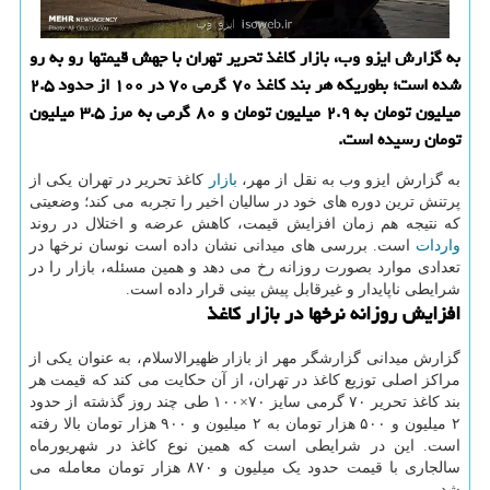
به گزارش ایزو وب، بازار کاغذ تحریر تهران با جهش قیمتها رو به رو
شده است؛ بطوریکه هر بند کاغذ ۷۰ گرمی ۷۰ در ۱۰۰ از حدود ۲.۵
میلیون تومان به ۲.۹ میلیون تومان و ۸۰ گرمی به مرز ۳.۵ میلیون
تومان رسیده است.
به گزارش ایزو وب به نقل از مهر،
بازار
کاغذ تحریر در تهران یکی از
پرتنش ترین دوره های خود در سالیان اخیر را تجربه می کند؛ وضعیتی
که نتیجه هم زمان افزایش قیمت، کاهش عرضه و اختلال در روند
واردات
است. بررسی های میدانی نشان داده است نوسان نرخها در
تعدادی موارد بصورت روزانه رخ می دهد و همین مسئله، بازار را در
شرایطی ناپایدار و غیرقابل پیش بینی قرار داده است.
افزایش روزانه نرخها در بازار کاغذ
گزارش میدانی گزارشگر مهر از بازار ظهیرالاسلام، به عنوان یکی از
مراکز اصلی توزیع کاغذ در تهران، از آن حکایت می کند که قیمت هر
بند کاغذ تحریر ۷۰ گرمی سایز ۷۰×۱۰۰ طی چند روز گذشته از حدود
۲ میلیون و ۵۰۰ هزار تومان به ۲ میلیون و ۹۰۰ هزار تومان بالا رفته
است. این در شرایطی است که همین نوع کاغذ در شهریورماه
سالجاری با قیمت حدود یک میلیون و ۸۷۰ هزار تومان معامله می
شد.