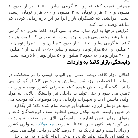
همچنین قیمت کاغذ تحریر ۷۰ گرمی سایز ۶۰×۹۰ نیز از حدود ۲
میلیون و ۲۰۰ هزار تومان به ۲ میلیون و ۶۰۰ هزار تومان رسیده
است؛ افزایشی که کنشگران بازار آنرا در این بازه زمانی کوتاه، کم
سابقه توصیف می کنند.
افزایش نرخها به این موارد محدود نمی گردد. کاغذ تحریر ۸۰ گرمی
نیز با رشد محسوسی همراه بوده است؛ به صورتی که قیمت هر بند
کاغذ ۸۰ گرمی سایز ۷۰×۱۰۰ از حدود ۳ میلیون و ۱۰۰ هزار تومان به
۳ میلیون و ۵۵۰ هزار تومان رسیده و سایز ۶۰×۹۰ آن نیز از ۲ میلیون
و ۷۰۰ هزار تومان به حدود ۳ میلیون و ۵۰ هزار تومان بالا رفته است.
وابستگی بازار کاغذ به واردات
فعالان بازار کاغذ، ریشه اصلی این التهاب قیمتی را در مشکلات در
ارتباط با اختصاص ارز، ثبت سفارش و ترخیص کالا از گمرک می
دانند. بگفته آنان، بخش عمده کاغذ مصرفی کشور بوسیله واردات
تامین می شود و حتی تولیدات داخلی نیز وابستگی بالایی به مواد
اولیه، ماشین آلات و تجهیزات وارداتی دارد؛ موضوعی که موجب می
شود هر نوسان ارزی، مستقیماً بر قیمت تمام شده کاغذ اثر بگذارد.
در همین رابطه، حمید نیکدل رییس اتحادیه صنف فروشندگان کاغذ و
مقوای تهران ضمن اشاره به وابستگی بالای این صنعت به واردات
می گوید: هم اکنون حدود ۷۵ تا ۸۰ درصد
محصولات
سلولزی کشور
وارداتی است و تنها نزدیک به ۲۰ درصد کاغذ در داخل تولید می شود.
به گفته او، بااینکه تولید کارتن و برخی انواع کاغذ ورقی در داخل از