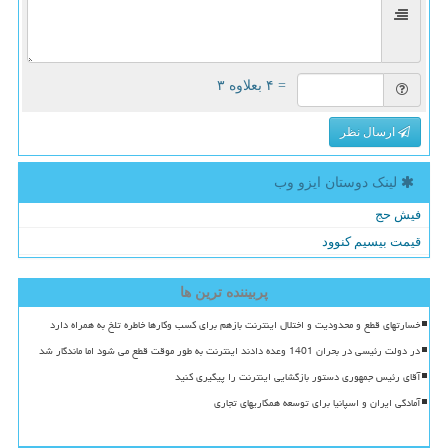
= ۴ بعلاوه ۳
ارسال نظر
لینک دوستان ایزو وب
فیش حج
قیمت بیسیم کنوود
پربیننده ترین ها
خسارتهای قطع و محدودیت و اختلال اینترنت بازهم برای کسب وکارها خاطره تلخ به همراه دارد
در دولت رئیسی در بحران 1401 وعده دادند اینترنت به طور موقت قطع می شود اما ماندگار شد
آقای رئیس جمهوری دستور بازگشایی اینترنت را پیگیری کنید
آمادگی ایران و اسپانیا برای توسعه همکاریهای تجاری