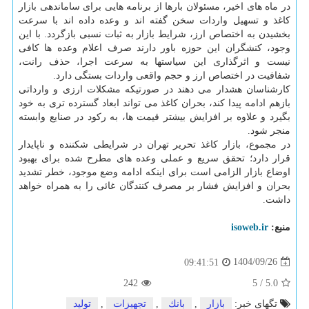
در ماه های اخیر، مسئولان بارها از برنامه هایی برای ساماندهی بازار
کاغذ و تسهیل واردات سخن گفته اند و وعده داده اند با سرعت
بخشیدن به اختصاص ارز، شرایط بازار به ثبات نسبی بازگردد. با این
وجود، کنشگران این حوزه باور دارند صرف اعلام وعده ها کافی
نیست و اثرگذاری این سیاستها به سرعت اجرا، حذف رانت،
شفافیت در اختصاص ارز و حجم واقعی واردات بستگی دارد.
کارشناسان هشدار می دهند در صورتیکه مشکلات ارزی و وارداتی
بازهم ادامه پیدا کند، بحران کاغذ می تواند ابعاد گسترده تری به خود
بگیرد و علاوه بر افزایش بیشتر قیمت ها، به رکود در صنایع وابسته
منجر شود.
در مجموع، بازار کاغذ تحریر تهران در شرایطی شکننده و ناپایدار
قرار دارد؛ تحقق سریع و عملی وعده های مطرح شده برای بهبود
اوضاع بازار الزامی است برای اینکه ادامه وضع موجود، خطر تشدید
بحران و افزایش فشار بر مصرف کنندگان غائی را به همراه خواهد
داشت.
منبع:
isoweb.ir
1404/09/26
09:41:51
242
5
/
5.0
تگهای خبر:
بازار
,
بانك
,
تجهیزات
,
تولید