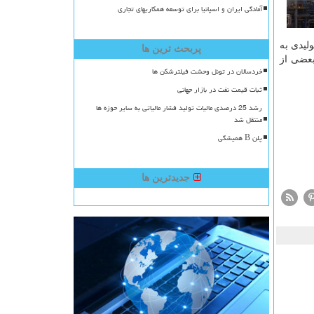
آمادگی ایران و اسپانیا برای توسعه همکاریهای تجاری
لیدی به
پربحث ترین ها
بعضی از
خردسالان در تونل وحشت فیلترشکن ها
ثبات قیمت نفت در بازار جهانی
رشد 25 درصدی مالیات تولید فشار مالیاتی به سایر حوزه ها
منتقل شد
پلن B همیشگی
جدیدترین ها