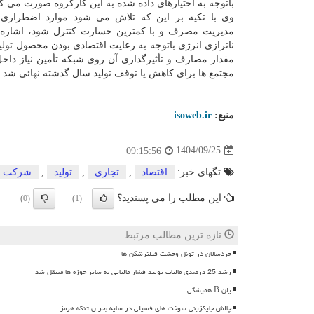
باتوجه به اختیارهای داده شده به این کارگروه صورت می گی
وی با تکیه بر این که تلاش می شود موارد اضطراری 
مدیریت مصرف و با کمترین خسارت کنترل شود، اشاره 
ناترازی انرژی باتوجه به رعایت اقتصادی بودن محصول تولی
مقدار مصارف و تأثیرگذاری آن روی شبکه تأمین نیاز دا
مجتمع ها برای کاهش یا توقف تولید سال گذشته نهائی شد.
منبع:
isoweb.ir
1404/09/25
09:15:56
تگهای خبر:
اقتصاد
,
تجاری
,
تولید
,
شركت
این مطلب را می پسندید؟
(0)
(1)
تازه ترین مطالب مرتبط
خردسالان در تونل وحشت فیلترشکن ها
رشد 25 درصدی مالیات تولید فشار مالیاتی به سایر حوزه ها منتقل شد
پلن B همیشگی
چالش جایگزینی سوخت های فسیلی در سایه بحران تنگه هرمز