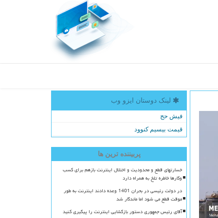
لینک دوستان ایزو وب
فیش حج
قیمت بیسیم کنوود
پربیننده ترین ها
خسارتهای قطع و محدودیت و اختلال اینترنت بازهم برای کسب
وکارها خاطره تلخ به همراه دارد
در دولت رئیسی در بحران 1401 وعده دادند اینترنت به طور
موقت قطع می شود اما ماندگار شد
آقای رئیس جمهوری دستور بازگشایی اینترنت را پیگیری کنید