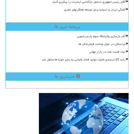
آقای رئیس جمهوری دستور بازگشایی اینترنت را پیگیری کنید
آمادگی ایران و اسپانیا برای توسعه همکاریهای تجاری
پربحث ترین ها
آغاز بازسازی پالایشگاه سوم پارس جنوبی
خردسالان در تونل وحشت فیلترشکن ها
ثبات قیمت نفت در بازار جهانی
رشد 25 درصدی مالیات تولید فشار مالیاتی به سایر حوزه ها منتقل شد
جدیدترین ها