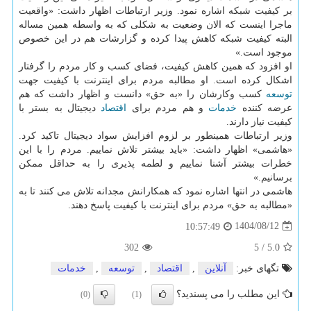
بر کیفیت شبکه اشاره نمود. وزیر ارتباطات اظهار داشت: «واقعیت
ماجرا اینست که الان وضعیت به شکلی که به واسطه همین مساله
البته کیفیت شبکه کاهش پیدا کرده و گزارشات هم در این خصوص
موجود است.»
او افزود که همین کاهش کیفیت، فضای کسب و کار مردم را گرفتار
اشکال کرده است. او مطالبه مردم برای اینترنت با کیفیت جهت
توسعه
کسب وکارشان را «به حق» دانست و اظهار داشت که هم
عرضه کننده
خدمات
و هم مردم برای
اقتصاد
دیجیتال به بستر با
کیفیت نیاز دارند.
وزیر ارتباطات همینطور بر لزوم افزایش سواد دیجیتال تاکید کرد.
«هاشمی» اظهار داشت: «باید بیشتر تلاش نماییم. مردم را با این
خطرات بیشتر آشنا نماییم و لطمه پذیری را به حداقل ممکن
برسانیم.»
هاشمی در انتها اشاره نمود که همکارانش مجدانه تلاش می کنند تا به
«مطالبه به حق» مردم برای اینترنت با کیفیت پاسخ دهند.
1404/08/12
10:57:49
302
5
/
5.0
تگهای خبر:
آنلاین
,
اقتصاد
,
توسعه
,
خدمات
این مطلب را می پسندید؟
(0)
(1)