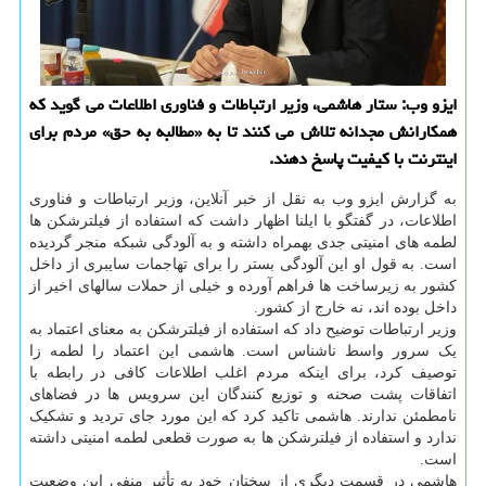
ایزو وب: ستار هاشمی، وزیر ارتباطات و فناوری اطلاعات می گوید که
همکارانش مجدانه تلاش می کنند تا به «مطالبه به حق» مردم برای
اینترنت با کیفیت پاسخ دهند.
به گزارش ایزو وب به نقل از خبر آنلاین، وزیر ارتباطات و فناوری
اطلاعات، در گفتگو با ایلنا اظهار داشت که استفاده از فیلترشکن ها
لطمه های امنیتی جدی بهمراه داشته و به آلودگی شبکه منجر گردیده
است. به قول او این آلودگی بستر را برای تهاجمات سایبری از داخل
کشور به زیرساخت ها فراهم آورده و خیلی از حملات سالهای اخیر از
داخل بوده اند، نه خارج از کشور.
وزیر ارتباطات توضیح داد که استفاده از فیلترشکن به معنای اعتماد به
یک سرور واسط ناشناس است. هاشمی این اعتماد را لطمه زا
توصیف کرد، برای اینکه مردم اغلب اطلاعات کافی در رابطه با
اتفاقات پشت صحنه و توزیع کنندگان این سرویس ها در فضاهای
نامطمئن ندارند. هاشمی تاکید کرد که این مورد جای تردید و تشکیک
ندارد و استفاده از فیلترشکن ها به صورت قطعی لطمه امنیتی داشته
است.
هاشمی در قسمت دیگری از سخنان خود به تأثیر منفی این وضعیت