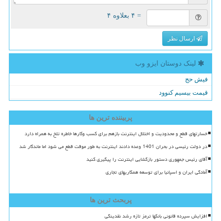
= ۴ بعلاوه ۴
ارسال نظر
لینک دوستان ایزو وب
فیش حج
قیمت بیسیم کنوود
پربیننده ترین ها
خسارتهای قطع و محدودیت و اختلال اینترنت بازهم برای کسب وکارها خاطره تلخ به همراه دارد
در دولت رئیسی در بحران 1401 وعده دادند اینترنت به طور موقت قطع می شود اما ماندگار شد
آقای رئیس جمهوری دستور بازگشایی اینترنت را پیگیری کنید
آمادگی ایران و اسپانیا برای توسعه همکاریهای تجاری
پربحث ترین ها
افزایش سپرده قانونی بانکها ترمز تازه رشد نقدینگی