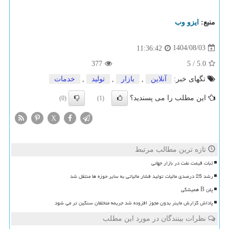
منبع:
ایزو وب
1404/08/03
11:36:42
377
5
/
5.0
تگهای خبر:
آنلاین
,
بازار
,
تولید
,
خدمات
این مطلب را می پسندید؟
(0)
(1)
X
تازه ترین مطالب مرتبط
ثبات قیمت نفت در بازار جهانی
رشد 25 درصدی مالیات تولید فشار مالیاتی به سایر حوزه ها منتقل شد
پلن B همیشگی
پاداش گزارش ماینر بدون مجوز افزوده شد جریمه متخلفان سنگین تر می شود
نظرات بینندگان در مورد این مطلب