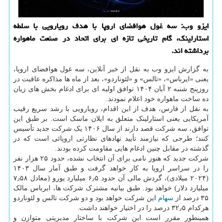
ایزو وب: سه غول هوافضای اروپا با هدف رویارویی با سلطه
استارلینک، گام تاریخی تازه ای برای اتحاد در صنعت ماهواره
برداشته اند.
به گزارش ایزو وب به نقل از خبر آنلاین، سه غول هوافضای اروپا،
یعنی «ایرباس»، «تالس» و «لئوناردو»، بعد از ماه ها مذاکره عاقبت در
روزپنج شنبه ۲ آبان ۱۴۰۴ توافق اولیه ای برای ادغام بخش های زیان
ده ساخت ماهواره خود اعلام نمودند.
به نقل از فارس، هدف از این اقدام، رویارویی با رشد سریع رقیب
آمریکایی یعنی استارلینک متعلق به ایلان ماسک است. بر طبق این
توافق، سه شرکت قصد دارند از سال ۱۴۰۶ یک شرکت جدید تأسیس
کنند؛ طرحی که نیازمند تأیید نهادهای نظارتی اروپائی است که در
گذشته در مقابل چنین ادغام هایی مقاومت کرده بودند.
شرکت جدید که هنوز نامی برای آن انتخاب نشده، حدود ۲۵ هزار نفر
را در سراسر اروپا به کار خواهد گرفت و طبق آمار سال ۱۴۰۳
(۲۰۲۴ میلادی)، گردش مالی آن حدود ۶٫۵ میلیارد یورو (معادل ۷٫۵۸
میلیارد دلار) خواهد بود. طبق بیانیه مشترک شرکت ها، ایرباس مالک
۳۵ درصد از
سهام
این شرکت خواهد بود و دو شرکت تالس و لئوناردو
هرکدام ۳۲٫۵ درصد را در اختیار خواهند داشت.
همینطور مقرر است این شرکت با ساختار مدیریتی متوازن و