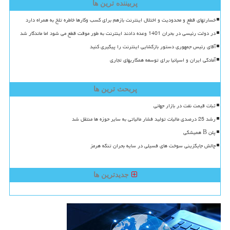
پربیننده ترین ها
خسارتهای قطع و محدودیت و اختلال اینترنت بازهم برای کسب وکارها خاطره تلخ به همراه دارد
در دولت رئیسی در بحران 1401 وعده دادند اینترنت به طور موقت قطع می شود اما ماندگار شد
آقای رئیس جمهوری دستور بازگشایی اینترنت را پیگیری کنید
آمادگی ایران و اسپانیا برای توسعه همکاریهای تجاری
پربحث ترین ها
ثبات قیمت نفت در بازار جهانی
رشد 25 درصدی مالیات تولید فشار مالیاتی به سایر حوزه ها منتقل شد
پلن B همیشگی
چالش جایگزینی سوخت های فسیلی در سایه بحران تنگه هرمز
جدیدترین ها