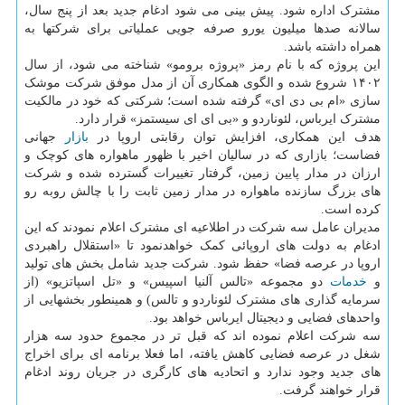
مشترک اداره شود. پیش بینی می شود ادغام جدید بعد از پنج سال،
سالانه صدها میلیون یورو صرفه جویی عملیاتی برای شرکتها به
همراه داشته باشد.
این پروژه که با نام رمز «پروژه برومو» شناخته می شود، از سال
۱۴۰۲ شروع شده و الگوی همکاری آن از مدل موفق شرکت موشک
سازی «ام بی دی ای» گرفته شده است؛ شرکتی که خود در مالکیت
مشترک ایرباس، لئوناردو و «بی ای ای سیستمز» قرار دارد.
هدف این همکاری، افزایش توان رقابتی اروپا در
بازار
جهانی
فضاست؛ بازاری که در سالیان اخیر با ظهور ماهواره های کوچک و
ارزان در مدار پایین زمین، گرفتار تغییرات گسترده شده و شرکت
های بزرگ سازنده ماهواره در مدار زمین ثابت را با چالش روبه رو
کرده است.
مدیران عامل سه شرکت در اطلاعیه ای مشترک اعلام نمودند که این
ادغام به دولت های اروپائی کمک خواهدنمود تا «استقلال راهبردی
اروپا در عرصه فضا» حفظ شود. شرکت جدید شامل بخش های تولید
و
خدمات
دو مجموعه «تالس آلنیا اسپیس» و «تل اسپاتزیو» (از
سرمایه گذاری های مشترک لئوناردو و تالس) و همینطور بخشهایی از
واحدهای فضایی و دیجیتال ایرباس خواهد بود.
سه شرکت اعلام نموده اند که قبل تر در مجموع حدود سه هزار
شغل در عرصه فضایی کاهش یافته، اما فعلا برنامه ای برای اخراج
های جدید وجود ندارد و اتحادیه های کارگری در جریان روند ادغام
قرار خواهند گرفت.