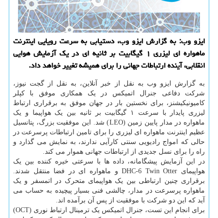
ایزو وب: به گزارش ایزو وب، دستیابی به سرعت رویایی اینترنت
ماهواره ای لیزری ۱ گیگابیت بر ثانیه ای در یک آزمایش هوایی
انقلابی، آینده ارتباطات جهانی را برای همیشه تغییر خواهد داد.
به گزارش ایزو وب به نقل از خبر آنلاین، به نقل از گجت نیوز،
شرکت دفاعی جنرال اتمیکس در یک همکاری موفق با کپلر
کامیونیکیشنز، برای نخستین بار در جهان موفق به برقراری ارتباط
لیزری پایدار با سرعت ۱ گیگابیت بر ثانیه بین یک هواپیما و یک
ماهواره در مدار پایین زمین (LEO) شد. این موفقیت بزرگ، پتانسیل
عظیم اینترنت ماهواره ای لیزری را برای تامین ارتباطات پرسرعت در
حالی که امواج رادیویی سنتی کارآیی ندارند، به نمایش می گذارد و
راه را برای نسل جدیدی از ارتباطات جهانی هموار می کند.
در این آزمایش پیشگامانه، داده ها با سرعتی خیره کننده بین یک
هواپیمای DHC-6 Twin Otter و ماهواره ای در فضا منتقل شدند.
برقراری چنین ارتباطی بین یک هواپیمای متحرک در اتمسفر و یک
ماهواره پرسرعت در مدار، چالشی فنی بسیار پیچیده به حساب می
آید که این دو شرکت با موفقیت از پس آن برآمده اند.
برای انجام این تست، جنرال اتمیکس یک ترمینال ارتباط نوری (OCT)