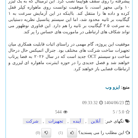
پیشرفته را روی سقف هواپیما نصب کرد. این ترمینال که به یک لیزر
۱۰ واتی مجهز است، با موفقیت توانست روی ماهواره کپلر قفل
کرده و داده ها را منتقل کند. بااینکه در این آزمایش سرعت به ۱
گیگابیت بر ثانیه محدود شد، اما این سیستم پتانسیل نظریه دستیابی
به سرعت ۲.۵ گیگابیت بر ثانیه را هم دارد. این فناوری نوظهور می
تواند شکاف های ارتباطی در ماموریت های حساس را پر کند.
موفقیت این پروژه، گام مهمی در راستای اثبات قابلیت همکاری میان
تجهیزات ساخت شرکت های مختلف بود. جنرال اتمیکس حال درحال
ساخت دو سیستم OCT جدید است که در سال ۲۰۲۶ به فضا پرتاب
خواهند شد و فصل جدیدی را در حوزه اینترنت ماهواره ای لیزری و
ارتباطات فضایی باز خواهند کرد.
منبع:
ایزو وب
1404/06/23
09:33:32
544
5
/
5.0
تگهای خبر:
آنلاین
,
آینده
,
تجهیزات
,
شركت
این مطلب را می پسندید؟
(0)
(1)