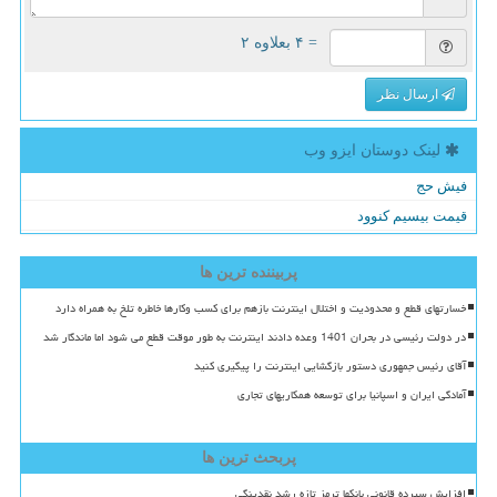
= ۴ بعلاوه ۲
ارسال نظر
لینک دوستان ایزو وب
فیش حج
قیمت بیسیم کنوود
پربیننده ترین ها
خسارتهای قطع و محدودیت و اختلال اینترنت بازهم برای کسب وکارها خاطره تلخ به همراه دارد
در دولت رئیسی در بحران 1401 وعده دادند اینترنت به طور موقت قطع می شود اما ماندگار شد
آقای رئیس جمهوری دستور بازگشایی اینترنت را پیگیری کنید
آمادگی ایران و اسپانیا برای توسعه همکاریهای تجاری
پربحث ترین ها
افزایش سپرده قانونی بانکها ترمز تازه رشد نقدینگی