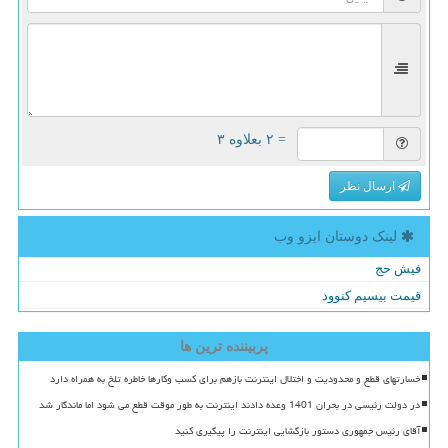
= ۲ بعلاوه ۳
ارسال نظر
لینک دوستان ایزو وب
فیش حج
قیمت بیسیم کنوود
پربیننده ترین ها
خسارتهای قطع و محدودیت و اختلال اینترنت بازهم برای کسب وکارها خاطره تلخ به همراه دارد
در دولت رئیسی در بحران 1401 وعده دادند اینترنت به طور موقت قطع می شود اما ماندگار شد
آقای رئیس جمهوری دستور بازگشایی اینترنت را پیگیری کنید