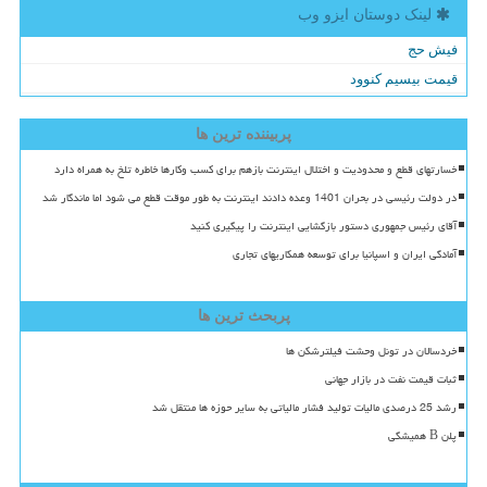
لینک دوستان ایزو وب
فیش حج
قیمت بیسیم کنوود
پربیننده ترین ها
خسارتهای قطع و محدودیت و اختلال اینترنت بازهم برای کسب وکارها خاطره تلخ به همراه دارد
در دولت رئیسی در بحران 1401 وعده دادند اینترنت به طور موقت قطع می شود اما ماندگار شد
آقای رئیس جمهوری دستور بازگشایی اینترنت را پیگیری کنید
آمادگی ایران و اسپانیا برای توسعه همکاریهای تجاری
پربحث ترین ها
خردسالان در تونل وحشت فیلترشکن ها
ثبات قیمت نفت در بازار جهانی
رشد 25 درصدی مالیات تولید فشار مالیاتی به سایر حوزه ها منتقل شد
پلن B همیشگی