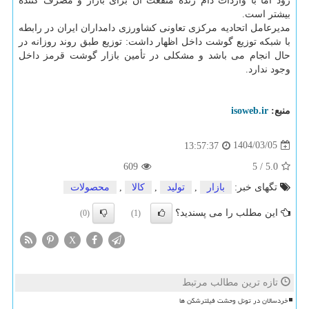
رود اما با واردات دام زنده منفعت آن برای بازار و مصرف کننده
بیشتر است.
مدیرعامل اتحادیه مرکزی تعاونی کشاورزی دامداران ایران در رابطه
با شبکه توزیع گوشت داخل اظهار داشت: توزیع طبق روند روزانه در
حال انجام می باشد و مشکلی در تأمین بازار گوشت قرمز داخل
وجود ندارد.
منبع:
isoweb.ir
1404/03/05
13:57:37
609
5
/
5.0
تگهای خبر:
بازار
,
تولید
,
كالا
,
محصولات
این مطلب را می پسندید؟
(0)
(1)
X
تازه ترین مطالب مرتبط
خردسالان در تونل وحشت فیلترشکن ها