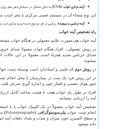
آپنه مرکزی خواب
(CSA):
به دلیل مشکل در سیگنال‌دهی مغز برای تن
این نوع منشاء آن در سیستم عصبی مرکزی یا مغز است مثل
آپنه ترکیبی یا پیچیده
:
ترکیبی از هر دو نوع انسدادی و مرکزی است و 
راه تشخیص آپنه خواب
آپنه خواب هم بصورت علایم معمولی در هنگام خواب مشخ
در روش معمولی ، افراد هنگام خواب معمولا صدای خروپف ب
صدای خرناس شدید همراه است معمولا در این حالات افر
میشوند.
در
روش دوم
که علمی و استاندارد است بوسیله تست خواب
در این روش فرد یک شب در بیمارستان یا محل انجام تست
عبور هوای تنفسی و فشار خون و اندازه گیری ضربان قلب
افراد در طول یک خواب هفت تا هشت ساعته کامل ارزیابی 
آپنه را ارزیابی مینمایند.
تشخیص آپنه خواب معمولاً در یک کلینیک خواب یا با است
انجام تست خواب
پلی‌سومنوگرافی (
Polysomnography
)
می
و سطح اکسیژن خون میزان و شدت و تعداد دفعات آپنه خو
داده میشود.