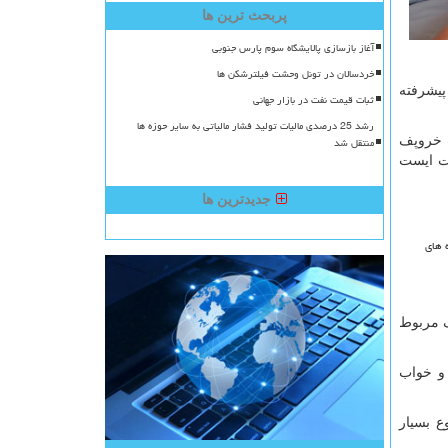
پربحث ترین ها
آغاز بازسازی پالایشگاه سوم پارس جنوبی
خردسالان در تونل وحشت فیلترشکن ها
پیشرفته
ثبات قیمت نفت در بازار جهانی
رشد 25 درصدی مالیات تولید فشار مالیاتی به سایر حوزه ها
ت خروپف
منتقل شد
لت ایست
جدیدترین ها
 های
ف مربوط
 و خواب
ع بسیار