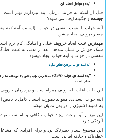
آپنه و عوامل ایجاد آن
قبل از اینکه به فرایند درمان آپنه بپردازیم بهتر است ا
چیست
و چگونه ایجاد می شود؟
آپنه خواب یا ایست تنفسی در خواب (اسلیپ آپنه ) به 
مسیرخروپف ایجاد میشود.
مهمترین علت ایجاد خروپف
شلی و افتادگی کام نرم است 
سبک خودش را نشان میدهد . بعد از مدتی به علت افتاد
تنفسی در خواب یا آپنه خواب ایجاد میشود.
آیا آپنه خواب درمان قطعی دارد
آپنه انسدادی خواب
(OSA):
شایع‌ترین نوع، زمانی رخ می‌دهد که را
هوایی است.
این حالت اغلب با خروپف همراه است.و در درمان خروپ
آپنه خواب انسدادی میتواند بصورت انسداد کامل یا ناقص 
به کمبود اکسیژن را در بدن نمایان میکند.
این نوع از آپنه باعث ایجاد خواب ناکافی و نامناسب می
آلودگی دارد.
این موضوع بسیار خطرناک بود و برای افرادی که مشاغل
خطرناک و حادثه آفرین است.