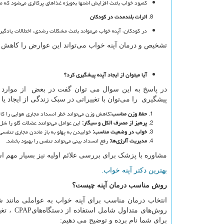
کمبود خواب باعث افزایش اشتها به‌ویژه غذاهای پرکالری می‌شود که می
اثرات بلندمدت در کودکان
در کودکان، آپنه خواب می‌تواند باعث مشکلات رشدی، اختلالات یادگیر
تشخیص و درمان آپنه خواب می‌تواند این عوارض را کاهش دا
آیا میتوان از ایجاد آپنه پیشگیری کرد؟
در پاسخ به این سوال می توان گفت در بعض از موارد 
پیشگیری را می‌توان با تغییراتی در سبک زندگی از ایجاد یا 
حفظ وزن مناسب
:
کاهش وزن می‌تواند خطر انسداد مجاری هوایی را 
پرهیز از مصرف الکل و سیگار
:
این عوامل می‌توانند عضلات گلو را شل 
خواب در وضعیت مناسب
:
خوابیدن به پهلو به باز ماندن مجاری تنفسی
مدیریت آلرژی‌ها
:
رفع انسداد بینی می‌تواند تنفس را بهبود بخشد.
مشاوره با پزشک برای بررسی علائم اولیه نیز بسیار مهم 
بهترین دکتر آپنه‌ خواب.
روش مناسب درمان آپنه چیست؟
انتخاب درمان مناسب برای آپنه خواب به عواملی مانند شد
روش‌های متداول شامل استفاده از دستگاه‌های
CPAP
، تغ
برای شما نام برده و توضیح می دهیم: