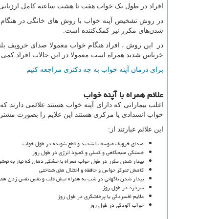
افراد در طول یک خواب هفت تا هشت ساعته کامل ارزیابی و
در روش تشخیص آپنه خواب با روش های خانگی در هنگام
شدن‌های مکرر نیز کمک‌کننده است.
در این روش ، افراد هنگام خواب معمولا صدای خروپف بلند
خرناس شدید همراه است معمولا در این حالات افراد کمی سر
برای درمان آپنه خواب به چه دکتری مراجعه کنیم
علائم همراه با آپنه خواب
اغلب بیمارانی که دارای آپنه خواب هستند علائمی دارند که
خواب انسدادی یا مرکزی هستند این علایم را بصورت مشتر
این علائم عبارتند از:
صدای خروپف متوسط یا شدید و قطع شونده در طول خواب
خستگی صبحگاهی و کسلی و کمبود انرژی در طول روز
بیدار شدن مکرر در طول خواب همراه با خشکی دهان که نیاز به نوشی
کاهش تمرکز حواس و حافظه و اختلال های شناختی
بیدار شدن ناگهانی در شب به همراه تپش قلب و نفس نفس زدن همرا
سردرد در طول روز
علایم افسردگی یا پرخاشگری در طول روز
خوآب آلودگی در طول روز