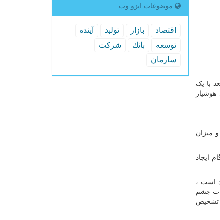
موضوعات ایزو وب
اقتصاد
بازار
تولید
آینده
توسعه
بانك
شركت
سازمان
د با یک
 هوشیار
و میزان
م ایجاد
د است ،
کات چشم
ی تشخیص