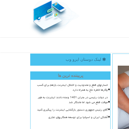
لینک دوستان ایزو وب
پربیننده ترین ها
خسارتهای قطع و محدودیت و اختلال اینترنت بازهم برای کسب
وکارها خاطره تلخ به همراه دارد
در دولت رئیسی در بحران 1401 وعده دادند اینترنت به طور
موقت قطع می شود اما ماندگار شد
آقای رئیس جمهوری دستور بازگشایی اینترنت را پیگیری کنید
آمادگی ایران و اسپانیا برای توسعه همکاریهای تجاری