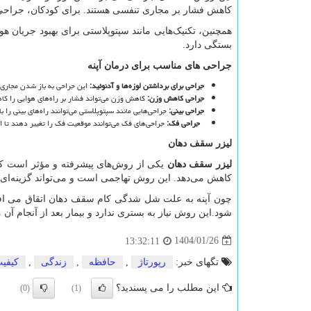
کاهش فشار بر مجاری تنفسی هستند. برای کودکان، جراحی ب
همچنین، تکنیک‌هایی مانند سپتوپلاستی برای بهبود جریان هو
بستگی دارد.
جراحی های مناسب برای درمان آپنه
جراحی برای برداشتن لوزه‌ها و آدنوئید
:
این جراحی به باز شدن مجاری 
جراحی کاهش وزن
:
کاهش وزن می‌تواند فشار بر راه‌های هوایی را ک
جراحی بینی
:
جراحی‌هایی مانند سپتوپلاستی می‌توانند راه‌های بینی را 
جراحی فک
:
جراحی‌های فک می‌توانند موقعیت فک را تغییر دهند تا از
لیزر سقف دهان
لیزر سقف دهان
یکی از روش‌های پیشرفته و مؤثر است که 
کاهش می‌دهد. این روش تهاجمی است و می‌تواند گزینه‌ای م
چون آپنه به علت شل شدگی کام سقف دهان اتقاق می افتد،
شود.این روش نیاز به بستری ندارد و بیمار بعد از آنجام آن م
1404/01/26
13:32:11
تگهای خبر:
رپورتاژ
,
حافظه
,
زندگی
,
كیفی
این مطلب را می پسندید؟
(0)
(1)