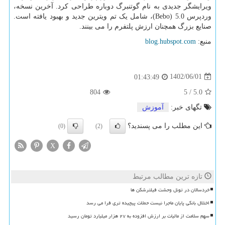
ویرایشگر جدیدی به نام گوتنبرگ دوباره طراحی کرد. آخرین نسخه،
وردپرس 5.0 (
Bebo
)، شامل یک تم ویترین جدید و بهبود یافته است.
صنایع بزرگ همچنان ارزش پلتفرم را می بینند.
منبع:
blog.hubspot.com
1402/06/01
01:43:49
804
5
/
5.0
تگهای خبر:
آموزش
این مطلب را می پسندید؟
(0)
(2)
X
تازه ترین مطالب مرتبط
خردسالان در تونل وحشت فیلترشکن ها
اختلال بانکی پایان ماجرا نیست حملات پیچیده تری فرا می رسد
سهم سلامت از مالیات بر ارزش افزوده به ۲۷ هزار میلیارد تومان رسید