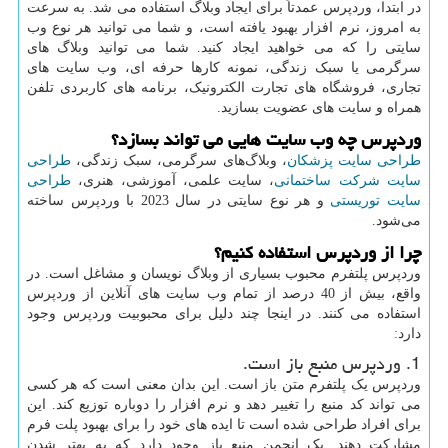
در ابتدا، وردپرس عمدتاً برای ایجاد وبلاگ استفاده می شد. به سرعت
به امروز، نرم افزار بهبود یافته است، و شما می توانید هر نوع وب
سایتی را که می خواهید ایجاد کنید. شما می توانید وبلاگ های
سرگرمی یا سبک زندگی، نمونه کارها حرفه ای، وب سایت های
تجاری، فروشگاه های تجارت الکترونیک، برنامه های کاربردی تلفن
همراه و سایت های عضویت بسازید.
وردپرس چه وب سایت هایی می تواند بسازد؟
طراحی سایت پزشکان
، وبلاگ‌های سرگرمی، سبک زندگی،
طراحی
سایت شرکت ساختمانی
، سایت علمی، آموزشی، هنری،
طراحی
سایت توریستی
و هر نوع سایتی در سال 2023 با وردپرس ساخته
می‌شود.
چرا از وردپرس استفاده کنیم؟
وردپرس پلتفرم محبوب بسیاری از وبلاگ نویسان و مشاغل است. در
واقع، بیش از 40 درصد از تمام وب سایت های آنلاین از وردپرس
استفاده می کنند. در اینجا چند دلیل برای محبوبیت وردپرس وجود
دارد:
1. وردپرس منبع باز است.
وردپرس یک پلتفرم متن باز است. این بدان معنی است که هر کسی
می تواند کد منبع را تغییر دهد و نرم افزار را دوباره توزیع کند. این
برای افراد طراحی شده است تا ایده های خود را برای بهبود پلت فرم
مشارکت دهند. یک انجمن منبع باز وجود دارد که به بهتر شدن