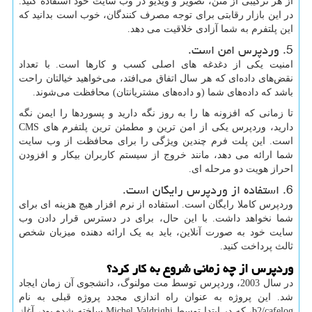
از هر ترکیبی از متن، تصویر و ویدیو در وب سایت خود استفاده کنید.
در این بازار رقابتی برای توجه مصرف کنندگان، خوب است بدانید که
این پلتفرم به شما آزادی خلاقیت می دهد.
5. وردپرس امن است.
امنیت یکی از دغدغه های اصلی کسب و کارها است. با تعداد
نقض‌های داده‌ای که هر سال اتفاق می‌افتد، می‌خواهید خیالتان راحت
باشد که داده‌های شما (و داده‌های مشتریانتان) محافظت می‌شوند.
تا زمانی که افزونه ها را به روز نگه دارید و پسوردها را ایمن نگه
دارید، وردپرس یکی از امن ترین و مطمئن ترین پلتفرم های
CMS
است. این پلت فرم چندین ویژگی را برای محافظت از وب سایت
شما ارائه می دهد، مانند خروج از سیستم کاربران بیکار و افزودن
احراز هویت دو مرحله ای.
6. استفاده از وردپرس رایگان است.
وردپرس کاملا رایگان است. استفاده از نرم افزار هیچ هزینه ای برای
شما نخواهد داشت. با این حال، برای در دسترس قرار دادن وب
سایت خود به صورت آنلاین، باید به یک ارائه دهنده میزبان شخص
ثالث پرداخت کنید.
وردپرس از چه زمانی شروع به کار کرد؟
در سال 2003، وردپرس توسط مت مولنوگ، دانشجوی آن زمان ایجاد
شد. این پروژه به عنوان راه اندازی مجدد پروژه قبلی به نام
b2/cafelog
، که در ابتدا توسط
Michel Valdrighi
ساخته شده بود، آغاز