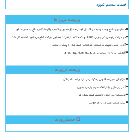
قیمت بیسیم کنوود
پربیننده ترین ها
خسارتهای قطع و محدودیت و اختلال اینترنت بازهم برای کسب وکارها خاطره تلخ به همراه دارد
در دولت رئیسی در بحران 1401 وعده دادند اینترنت به طور موقت قطع می شود اما ماندگار شد
آقای رئیس جمهوری دستور بازگشایی اینترنت را پیگیری کنید
آمادگی ایران و اسپانیا برای توسعه همکاریهای تجاری
پربحث ترین ها
افزایش سپرده قانونی بانکها ترمز تازه رشد نقدینگی
آغاز بازسازی پالایشگاه سوم پارس جنوبی
خردسالان در تونل وحشت فیلترشکن ها
ثبات قیمت نفت در بازار جهانی
جدیدترین ها