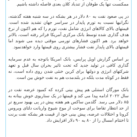
ممکنست تنها یک طوفان از تندباد کلان بعدی فاصله داشته باشیم.
در پی صعود نفت به ۸۰ دلار در هر بشکه در سه شنبه هفته گذشته،
نگرانیها نسبت به تورم پایدار در سراسر جهان تشدید شده است.
قیمتهای بالای کالاهای انرژی شامل نفت، تورم را که هم اکنون از نرخ
هدف گذاری شده توسط بانک مرکزی آمریکا فراتر رفته است، بالاتر
خواهد برد. هم اکنون فشارهای تورمی موقتی دیده می شوند اما
قیمتهای بالای پایدار نفت فشار بیشتری روی قیمتها وارد خواهدنمود.
بر اساس گزارش اویل پرایس، بانک امریکا باتوجه به عدم سرمایه
گذاری کافی در تولید جدید که تحت تاثیر بحران سال قبل و تعهد
شرکتهای انرژی و دولتها برای کربن خنثی شدن روی داده است، نه
فقط در کوتاه مدت بلکه در بلندمدت هم به نفت خوش بین است.
بانک مورگان استنلی هم پیش بینی کرده که کمبود عرضه نفت در
سال ۲۰۲۲ ادامه پیدا می کند و قیمتها در یک سناریوی خوش بینانه به
۸۵ دلار می رسد. گلدمن ساکس هم هفته پیش در پی بهبود سریع تر
از حد انتظار تقاضا برای سوخت از موج شیوع واریانت دلتای ویروس
کرونا و اختلالات عرضه، پیش بینی خود از قیمت هر بشکه نفت برنت
تا اختتام امسال را از ۸۰ به ۹۰ دلار افزایش داد.