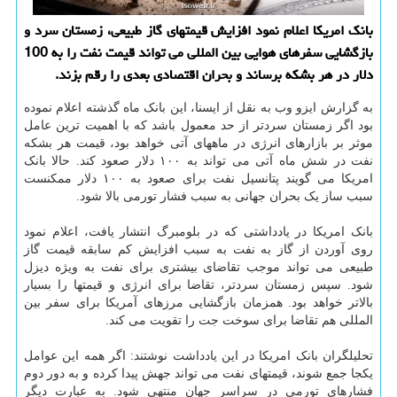
بانک امریکا اعلام نمود افزایش قیمتهای گاز طبیعی، زمستان سرد و
بازگشایی سفرهای هوایی بین المللی می تواند قیمت نفت را به 100
دلار در هر بشکه برساند و بحران اقتصادی بعدی را رقم بزند.
به گزارش ایزو وب به نقل از ایسنا، این بانک ماه گذشته اعلام نموده
بود اگر زمستان سردتر از حد معمول باشد که با اهمیت ترین عامل
موثر بر بازارهای انرژی در ماههای آتی خواهد بود، قیمت هر بشکه
نفت در شش ماه آتی می تواند به ۱۰۰ دلار صعود کند. حالا بانک
امریکا می گویند پتانسیل نفت برای صعود به ۱۰۰ دلار ممکنست
سبب ساز یک بحران جهانی به سبب فشار تورمی بالا شود.
بانک امریکا در یادداشتی که در بلومبرگ انتشار یافت، اعلام نمود
روی آوردن از گاز به نفت به سبب افزایش کم سابقه قیمت گاز
طبیعی می تواند موجب تقاضای بیشتری برای نفت به ویژه دیزل
شود. سپس زمستان سردتر، تقاضا برای انرژی و قیمتها را بسیار
بالاتر خواهد بود. همزمان بازگشایی مرزهای آمریکا برای سفر بین
المللی هم تقاضا برای سوخت جت را تقویت می کند.
تحلیلگران بانک امریکا در این یادداشت نوشتند: اگر همه این عوامل
یکجا جمع شوند، قیمتهای نفت می تواند جهش پیدا کرده و به دور دوم
فشارهای تورمی در سراسر جهان منتهی شود. به عبارت دیگر