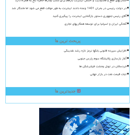
خسارتهای قطع و محدودیت و اختلال اینترنت بازهم برای کسب وکارها خاطره تلخ به همراه دارد
در دولت رئیسی در بحران 1401 وعده دادند اینترنت به طور موقت قطع می شود اما ماندگار شد
آقای رئیس جمهوری دستور بازگشایی اینترنت را پیگیری کنید
آمادگی ایران و اسپانیا برای توسعه همکاریهای تجاری
پربحث ترین ها
افزایش سپرده قانونی بانکها ترمز تازه رشد نقدینگی
آغاز بازسازی پالایشگاه سوم پارس جنوبی
خردسالان در تونل وحشت فیلترشکن ها
ثبات قیمت نفت در بازار جهانی
جدیدترین ها