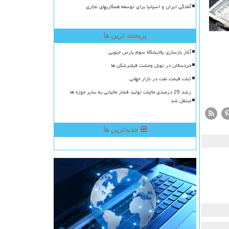
آمادگی ایران و اسپانیا برای توسعه همکاریهای تجاری
پربحث ترین ها
آغاز بازسازی پالایشگاه سوم پارس جنوبی
خردسالان در تونل وحشت فیلترشکن ها
ثبات قیمت نفت در بازار جهانی
رشد 25 درصدی مالیات تولید فشار مالیاتی به سایر حوزه ها
منتقل شد
جدیدترین ها