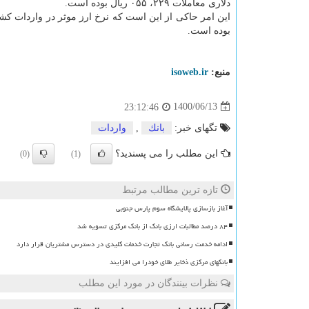
دلاری معاملات ۲۲۹، ۰۵۵ ریال بوده است.
این امر حاکی از این است که نرخ ارز موثر در واردات کش
بوده است.
منبع:
isoweb.ir
1400/06/13
23:12:46
تگهای خبر:
بانك
,
واردات
این مطلب را می پسندید؟
(0)
(1)
تازه ترین مطالب مرتبط
آغاز بازسازی پالایشگاه سوم پارس جنوبی
۸۴ درصد مطالبات ارزی بانک از بانک مرکزی تسویه شد
ادامه خدمت رسانی بانک تجارت خدمات کلیدی در دسترس مشتریان قرار دارد
بانکهای مرکزی ذخایر طلای خودرا می افزایند
نظرات بینندگان در مورد این مطلب