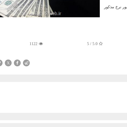
ور نرخ مذکور
1122
5
/
5.0
X