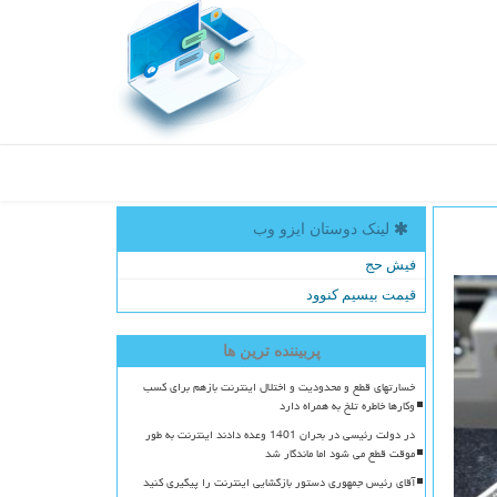
لینک دوستان ایزو وب
فیش حج
قیمت بیسیم کنوود
پربیننده ترین ها
خسارتهای قطع و محدودیت و اختلال اینترنت بازهم برای کسب
وکارها خاطره تلخ به همراه دارد
در دولت رئیسی در بحران 1401 وعده دادند اینترنت به طور
موقت قطع می شود اما ماندگار شد
آقای رئیس جمهوری دستور بازگشایی اینترنت را پیگیری کنید