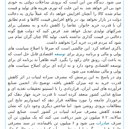
می شود. دیدگاه من این است که بزودی مداخلات دولتی به خودی
خود بی اثر خواهد شد. به این علت که تورم، هزینه های تولید و قیمت
تمام شده کالا را آنچنان افزایش خواهد داد که عملاً نیازی به دخالت
دولت در بازار نخواهد بود. در واقع افزایش قیمت کالاها و عدم تطابق
آن با قدرت خرید خانوار، تقاضا را کاهش داده و به معضلی برای
شرکتهای تولیدی تبدیل خواهد شد. فرض کنید که دولت هیچ گونه
دخالتی در قیمت گذاری نداشته باشد، تولید کالا چنان گران تمام می
شود که مردم قدرت خرید آنرا نخواهند داشت.
باکری اضافه کرد: این چالشی است که صرفا با اصلاح سیاست های
پولی و مالی و برنامه ریزی برای
توسعه
اقتصادی قابل حل است که
به باعث آن، رونق جای رکود را بگیرد. البته ظاهراً نه برنامه ای برای
توسعه اقتصادی وجود دارد و نه اراده ای برای اصلاح سیاست های
پولی و مالی مشاهده می شود.
وی در پاسخ به این پرسش که مصرف سرانه لبنیات در اثر کاهش
قدرت خرید به چه میزان کاهش یافته، توضیح داد: انجمن صنایع
فرآورده های لبنی ایران، قراردادی را با انستیتو تحقیقات تغذیه ای و
صنایع غذایی کشور منعقد کرده است تا قدرت خرید چهار دهک کم
برخوردار جامعه را مورد مطالعه قرار دهد که امیدواریم نتایج این
مطالعات بزودی روشن شود. اما شاخص دیگری وجود دارد که نشان
دهنده کاهش مصرف سرانه لبنیات در کشور است. صنایع لبنی
سالانه، ۷.۲ میلیون تن شیر دریافت می کنند که یک میلیون تن آن
صرف
صادرات
می شود و ۶ میلیون تن باقیمانده، در سبد مصرفی
خانوار قرار می گیرد. اما به نظر می آید که این سبد درحال کوچک