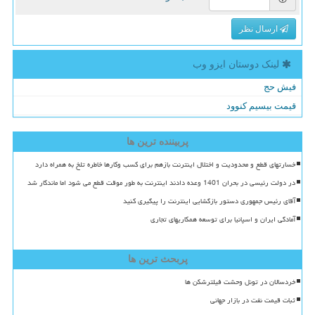
ارسال نظر
لینک دوستان ایزو وب
فیش حج
قیمت بیسیم کنوود
پربیننده ترین ها
خسارتهای قطع و محدودیت و اختلال اینترنت بازهم برای کسب وکارها خاطره تلخ به همراه دارد
در دولت رئیسی در بحران 1401 وعده دادند اینترنت به طور موقت قطع می شود اما ماندگار شد
آقای رئیس جمهوری دستور بازگشایی اینترنت را پیگیری کنید
آمادگی ایران و اسپانیا برای توسعه همکاریهای تجاری
پربحث ترین ها
خردسالان در تونل وحشت فیلترشکن ها
ثبات قیمت نفت در بازار جهانی