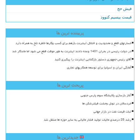
فیش حج
قیمت بیسیم کنوود
پربیننده ترین ها
خسارتهای قطع و محدودیت و اختلال اینترنت بازهم برای کسب وکارها خاطره تلخ به همراه دارد
در دولت رئیسی در بحران 1401 وعده دادند اینترنت به طور موقت قطع می شود اما ماندگار شد
آقای رئیس جمهوری دستور بازگشایی اینترنت را پیگیری کنید
آمادگی ایران و اسپانیا برای توسعه همکاریهای تجاری
پربحث ترین ها
آغاز بازسازی پالایشگاه سوم پارس جنوبی
خردسالان در تونل وحشت فیلترشکن ها
ثبات قیمت نفت در بازار جهانی
رشد 25 درصدی مالیات تولید فشار مالیاتی به سایر حوزه ها منتقل شد
جدیدترین ها