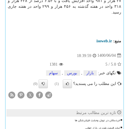
۲۷ هزار و ۹۸۱ واحد افزایش یافت و با ۶.۵۳ درصد از ۴۲۸ هزار و
۳۱۸ واحد در هفته گذشته به ۴۵۶ هزار و ۲۹۹ واحد در هفته جاری
رسید.
منبع:
isoweb.ir
1400/06/04
18:39:59
1381
5
/
5.0
تگهای خبر:
بازار
,
بورس
,
سهام
این مطلب را می پسندید؟
(0)
(1)
X
تازه ترین مطالب مرتبط
خردسالان در تونل وحشت فیلترشکن ها
ثبات قیمت نفت در بازار جهانی