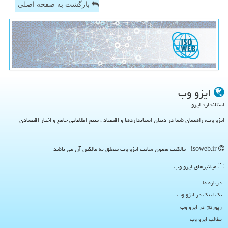
بازگشت به صفحه اصلی
ایزو وب
استاندارد ایزو
ایزو وب، راهنمای شما در دنیای استانداردها و اقتصاد ، منبع اطلاعاتی جامع و اخبار اقتصادی
isoweb.ir - مالکیت معنوی سایت ایزو وب متعلق به مالکین آن می باشد
میانبرهای ایزو وب
درباره ما
بک لینک در ایزو وب
رپورتاژ در ایزو وب
مطالب ایزو وب