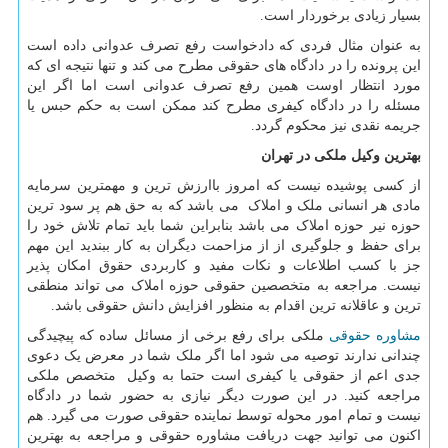
بسیار زیادی برخوردار است.
به عنوان مثال فردی که دادخواست رفع تصرف عدوانی داده است
این پرونده را در دادگاه های حقوقی مطرح می کند و تنها نتیجه ای که
مورد انتظار اوست همین رفع تصرف عدوانی است اما اگر این
مسئله را در دادگاه کیفری مطرح کند ممکن است به حکم حبس یا
جریمه نقدی نیز محکوم گردد.
بهترین وکیل ملکی در تهران
از کسی پوشیده نیست که امروز باارزش ترین و مهمترین سرمایه
مادی هر انسانی ملک و املاک می باشد که به حق هم پر سود ترین
حوزه نیر حوزه املاک می باشد بنابراین شما باید تمام تلاش خود را
برای حفظ و جلوگیری از از مزاحمت دیگران به کار ببندید این مهم
جز با کسب اطلاعات و نکات مفید و کاربردی حقوق امکان پذیر
نیست. مراجعه به متخصصین حقوقی حوزه املاک می تواند منطقی
ترین و عاقلانه ترین اقدام به منظور افزایش دانش حقوقی باشد.
مشاوره حقوقی
ملکی برای رفع برخی از مسائل ساده که پیچیدگی
چندانی ندارند توصیه می شود اما اگر ملک شما در معرض یک دعوی
جدی اعم از حقوقی یا کیفری است حتما به وکیل متخصص ملکی
مراجعه کنید. در این صورت دیگر نیازی به حضور شما در دادگاه
نیست و تمام امور محوله توسط نماینده حقوقی صورت می گیرد. هم
اکنون می توانید جهت دریافت مشاوره حقوقی و مراجعه به بهترین