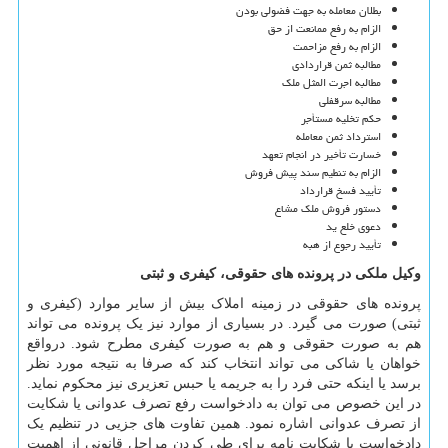
بطلان معامله به جهت فضولی بودن
الزام به رفع ممانعت از حق
الزام به رفع مزاحمت
مطالبه ثمن قراردادی
مطالبه اجرت المثل ملک
مطالبه سرقفلی
حکم تخلیه مستأجر
استرداد ثمن معامله
خسارت تأخیر در انجام تعهد
الزام به تنطیم سند پیش فروش
تأیید فسخ قرارداد
دستور فروش ملک مشاع
دعوی خلع ید
تأیید رجوع از هبه
وکیل ملکی در پرونده های حقوقی، کیفری و ثبتی
پرونده های حقوقی در زمینه املاک بیش از سایر موارد (کیفری و
ثبتی) صورت می گیرد. در بسیاری از موارد نیز یک پرونده می تواند
هم به صورت حقوقی و هم به صورت کیفری مطرح شود. درواقع
خواهان یا شاکی می تواند انتخاب کند که صرفا به نتیجه مورد نظر
برسد یا اینکه حتی فرد را به جریمه یا حبس تعزیری نیز محکوم نماید.
در این خصوص می توان به دادخواست رفع تصرف عدوانی یا شکایت
از تصرف عدوانی اشاره نمود. همین تفاوت های جزیی در تنظیم یک
دادخواست یا شکایت نامه برای طی کردن مراحل قانونی از اهمیت