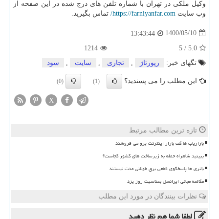
وکیل ملکی در تهران با شماره تلفن های درج شده در این صفحه از
وب سایت
https://farniyanfar.com
/
تماس بگیرید.
1400/05/10
13:43:44
1214
5
/
5.0
تگهای خبر:
رپورتاژ
,
تجاری
,
سایت
,
سود
این مطلب را می پسندید؟
(0)
(1)
X
تازه ترین مطالب مرتبط
بازاریاب ها کف بازار اینترنت پرو می فروشند
ببینید شاهراه حمله به زیرساخت های کشور کجاست؟
باتری ها پاسخگوی قطعی برق طولانی مدت نیستند
مکالمه مجانی ایرانسل بمناسبت روز یزد
نظرات بینندگان در مورد این مطلب
لطفا شما هم
نظر دهید