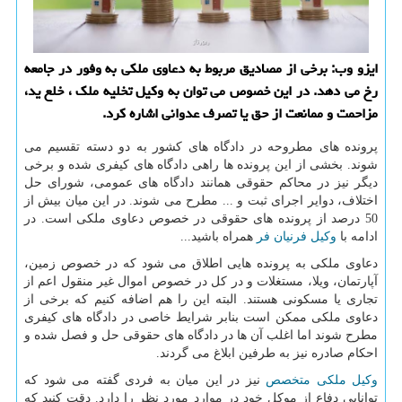
ایزو وب: برخی از مصادیق مربوط به دعاوی ملکی به وفور در جامعه
رخ می دهد. در این خصوص می توان به وکیل تخلیه ملک ، خلع ید،
مزاحمت و ممانعت از حق یا تصرف عدوانی اشاره کرد.
پرونده های مطروحه در دادگاه های کشور به دو دسته تقسیم می
شوند. بخشی از این پرونده ها راهی دادگاه های کیفری شده و برخی
دیگر نیز در محاکم حقوقی همانند دادگاه های عمومی، شورای حل
اختلاف، دوایر اجرای ثبت و ... مطرح می شوند. در این میان بیش از
50 درصد از پرونده های حقوقی در خصوص دعاوی ملکی است. در
ادامه با
وکیل فرنیان فر
همراه باشید...
دعاوی ملکی به پرونده هایی اطلاق می شود که در خصوص زمین،
آپارتمان، ویلا، مستغلات و در کل در خصوص اموال غیر منقول اعم از
تجاری یا مسکونی هستند. البته این را هم اضافه کنیم که برخی از
دعاوی ملکی ممکن است بنابر شرایط خاصی در دادگاه های کیفری
مطرح شوند اما اغلب آن ها در دادگاه های حقوقی حل و فصل شده و
احکام صادره نیز به طرفین ابلاغ می گردند.
وکیل ملکی متخصص
نیز در این میان به فردی گفته می شود که
توانایی دفاع از موکل خود در موارد مورد نظر را دارد. دقت کنید که