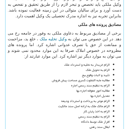
وکیل ملکی باید تخصص و تبحر لازم را از طریق تحقیق و تفحص به
دست آورد و برای سالیان متوالی در این زمینه فعالیت نموده باشد.
بنابراین تجربه نیز به اندازه مدرک تحصیلی یک وکیل اهمیت دارد.
مصادیق پرونده های ملکی
برخی از مصادیق مربوط به دعاوی ملکی به وفور در جامعه رخ می
دهد. در این خصوص می توان به
وکیل تخلیه ملک
، خلع ید، مزاحمت
و ممانعت از حق یا تصرف عدوانی اشاره کرد. اما پرونده های
مطروحه در خصوص املاک صرفا به این موارد محدود نمی شوند و
می توان به موارد دیگر نیز اشاره کرد. این موارد عبارتند از:
الزام خریدار به تخلیه و استرداد ملک
الزام به تحویل ملک
تأیید و اثبات وقوع بیع
مطالبه مابه التفاوت کسری مساحت پیش فروش
الزام به تنظیم سند رسمی اجاره
مطالبه اجور معوقه اجاره بها
تعدیل اجاره بها
الزام موجر به پرداخت و استرداد ودیعه
الزام مالک ملک به ارائه اصل سند مالکیت
الزام به اخذ پایان کار
الزام به تنظیم سند رسمی
افراز ملک توسط دادگاه
ابطال سند رهنی