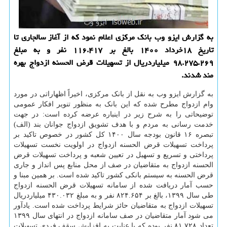
به گزارش ایزو وب بانک مرکزی اعلام نمود که از آغاز سالجاری تا
تاریخ ۱۸خرداد ۱۴۰۰ بالغ بر ۱۱۶.۴۱۷ نفر و به مبلغ
۹۸.۲۷۵.۲۶۹ میلیاردریال از تسهیلات قرض الحسنه ازدواج بهره
مند شدند.
به گزارش ایزو وب به نقل از بانک مرکزی، اخیراً اظهاراتی در مورد
وام ازدواج مطرح شده که این بانک به منظور تنویر افکار عمومی
توضیحاتی را به شرح زیر در اینباره عرضه کرده است: در جهت
خدمت رسانی به مردم و با هدف تشویق ازدواج جوانان بند (الف)
تبصره ۱۶ قانون بودجه سال ۱۴۰۰ کل کشور در خصوص تاکید بر
پرداخت تسهیلات قرض الحسنه ازدواج در اولویت نخست تسهیلات
پرداختی و تسریع و تسهیل در تعیین شعبه و پرداخت تسهیلات قرض
الحسنه ازدواج به متقاضیان در صف از محل منابع پس انداز و جاری
قرض الحسنه به سیستم بانکی کشور تاکید شده است. بر همین مبنا و
حسب آمار دریافت شده از سامانه تسهیلات قرض الحسنه ازدواج
طی سال ۱۳۹۹، بالغ بر ۸۲۴.۶۵۴ نفر و به مبلغ ۴۳۰.۰۳۲ میلیاردریال
تسهیلات ازدواج به متقاضیان حائز شرایط پرداخت شده است. یادآور
می شود آمار متقاضیان در صف سامانه ازدواج در انتهای سال ۱۳۹۹
تعداد ۸۱.۷۲۸ نفر بوده که با عنایت به افزایش سقف فردی تسهیلات