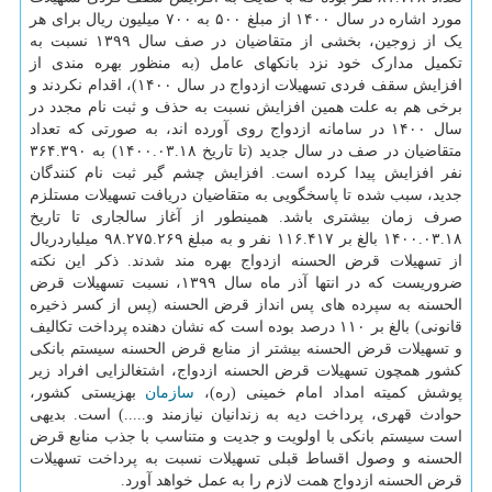
مورد اشاره در سال ۱۴۰۰ از مبلغ ۵۰۰ به ۷۰۰ میلیون ریال برای هر
یک از زوجین، بخشی از متقاضیان در صف سال ۱۳۹۹ نسبت به
تکمیل مدارک خود نزد بانکهای عامل (به منظور بهره مندی از
افزایش سقف فردی تسهیلات ازدواج در سال ۱۴۰۰)، اقدام نکردند و
برخی هم به علت همین افزایش نسبت به حذف و ثبت نام مجدد در
سال ۱۴۰۰ در سامانه ازدواج روی آورده اند، به صورتی که تعداد
متقاضیان در صف در سال جدید (تا تاریخ ‏۱۴۰۰.۰۳.۱۸) به ۳۶۴.۳۹۰
نفر افزایش پیدا کرده است. افزایش چشم گیر ثبت نام کنندگان
جدید، سبب شده تا پاسخگویی به متقاضیان دریافت تسهیلات مستلزم
صرف زمان بیشتری باشد. همینطور از آغاز سالجاری تا تاریخ
۱۴۰۰.۰۳.۱۸ بالغ بر ۱۱۶.۴۱۷ نفر و به مبلغ ۹۸.۲۷۵.۲۶۹ میلیاردریال
از تسهیلات قرض الحسنه ازدواج بهره مند شدند. ذکر این نکته
ضروریست که در انتها آذر ماه سال ۱۳۹۹، نسبت تسهیلات قرض
الحسنه به سپرده های پس انداز قرض الحسنه (پس از کسر ذخیره
قانونی) بالغ بر ۱۱۰ درصد بوده است که نشان دهنده پرداخت تکالیف
و تسهیلات قرض الحسنه بیشتر از منابع قرض الحسنه سیستم بانکی
کشور همچون تسهیلات قرض الحسنه ازدواج، اشتغالزایی افراد زیر
پوشش کمیته امداد امام خمینی (ره)،
سازمان
بهزیستی کشور،
حوادث قهری، پرداخت دیه به زندانیان نیازمند و.....) است. بدیهی
است سیستم بانکی با اولویت و جدیت و متناسب با جذب منابع قرض
الحسنه و وصول اقساط قبلی تسهیلات نسبت به پرداخت تسهیلات
قرض الحسنه ازدواج همت لازم را به عمل خواهد آورد.