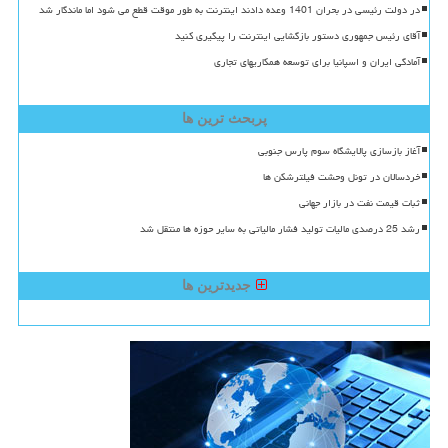
در دولت رئیسی در بحران 1401 وعده دادند اینترنت به طور موقت قطع می شود اما ماندگار شد
آقای رئیس جمهوری دستور بازگشایی اینترنت را پیگیری کنید
آمادگی ایران و اسپانیا برای توسعه همکاریهای تجاری
پربحث ترین ها
آغاز بازسازی پالایشگاه سوم پارس جنوبی
خردسالان در تونل وحشت فیلترشکن ها
ثبات قیمت نفت در بازار جهانی
رشد 25 درصدی مالیات تولید فشار مالیاتی به سایر حوزه ها منتقل شد
جدیدترین ها