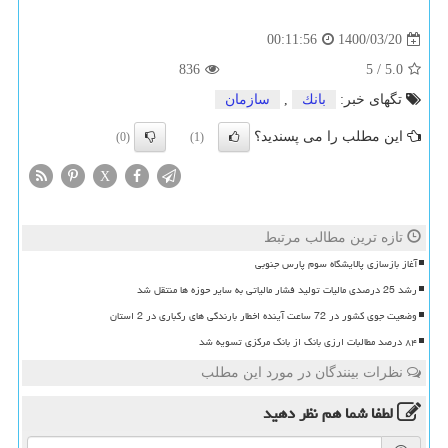
1400/03/20
00:11:56
836
5
/
5.0
تگهای خبر:
بانك
,
سازمان
این مطلب را می پسندید؟
(0)
(1)
X
تازه ترین مطالب مرتبط
آغاز بازسازی پالایشگاه سوم پارس جنوبی
رشد 25 درصدی مالیات تولید فشار مالیاتی به سایر حوزه ها منتقل شد
وضعیت جوی کشور در 72 ساعت آینده اخطار بارندگی های رگباری در 2 استان
۸۴ درصد مطالبات ارزی بانک از بانک مرکزی تسویه شد
نظرات بینندگان در مورد این مطلب
لطفا شما هم
نظر دهید