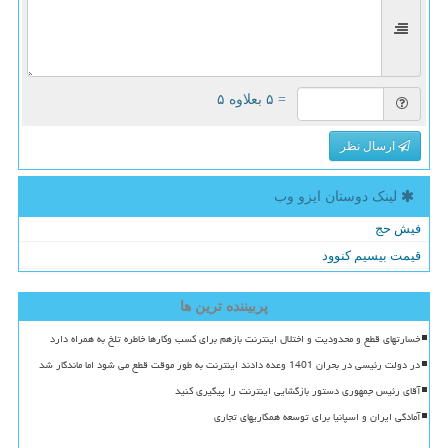
= ۵ بعلاوه ۵
ارسال نظر
لینک دوستان ایزو وب
فیش حج
قیمت بیسیم کنوود
پربیننده ترین ها
خسارتهای قطع و محدودیت و اختلال اینترنت بازهم برای کسب وکارها خاطره تلخ به همراه دارد
در دولت رئیسی در بحران 1401 وعده دادند اینترنت به طور موقت قطع می شود اما ماندگار شد
آقای رئیس جمهوری دستور بازگشایی اینترنت را پیگیری کنید
آمادگی ایران و اسپانیا برای توسعه همکاریهای تجاری