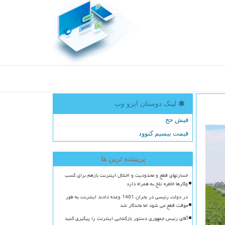
لینک دوستان ایزو وب
فیش حج
قیمت بیسیم کنوود
پربیننده ترین ها
خسارتهای قطع و محدودیت و اختلال اینترنت بازهم برای کسب
وکارها خاطره تلخ به همراه دارد
در دولت رئیسی در بحران 1401 وعده دادند اینترنت به طور
موقت قطع می شود اما ماندگار شد
آقای رئیس جمهوری دستور بازگشایی اینترنت را پیگیری کنید