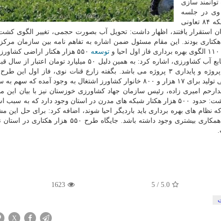
اعتبار جهت توانمند سازی
 وی در جلسه
توانمند سازی و پایداری نظام های بهره برداری با اعلان اینکه ۸۴ تعاونی
ری در استان خوزستان استقرار یافتند، اظهار داشت: تحویل آب بصورت حجمی، تغییر الگوی ک
ری سه موضوع مهم در فاز اول طرح ۵۵۰ هزار هکتاری بودند. این مقام مسئول ضمن اشاره به تفاهم نامه بین سازمان 
توسعه
۵۵۰ هزار هکتار اراضی کشاور
و ایلام بمنظور افزایش راندمان و حفاظت کمی و کیفی منابع آب کشاورزی، اشاره کرد: به همین دلیل ۵۰ میلیارد تو
تشکل در قالب الگوی نظام بهره برداری شرکت های تعاونی تولید برای ۱۷ هزار و ۸۰۰ خانوار کشاورز اشتغال به وجود آمده 
خدارحم امیری زاده، رئیس سازمان جهاد کشاورزی خوزستان نیز با بیان این 
نظام بهره برداری شالوده بخش کشاورزی است، اظهار داشت: حدود ۵۰۰ هزار هکتار شبکه های مدرن در استان وجود دارد که به
که نظام های بهره برداری باید باردیگر احیا شوند، اضافه کرد: برای حل این مش
کارگروهی تشکیل گردد و با نظام های صنفی مشارکت و همکاری بیشتری وجود داشته باشد. جایگاه طرح ۰
.
1623
5
/
5.0
X