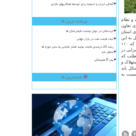
آمادگی ایران و اسپانیا برای توسعه همکاریهای تجاری
شت و نظام
پربحث ترین ها
مرکزی تعاون
خردسالان در تونل وحشت فیلترشکن ها
زی استان
مان اعتبار از سال قبل به این
ثبات قیمت نفت در بازار جهانی
طرح اختصاص یافته است. برنامه توانمند سازی دارای ۷ پروژه و پایداری ۳ پروژه می باشد. بگفته زارع قنات نوی، فاز اول این طرح که ۱۱۰
رشد 25 درصدی مالیات تولید فشار مالیاتی به سایر حوزه ها
که سهم به سزایی در
منتقل شد
مطلب که
پلن B همیشگی
 سبب استهلاک و
کل باید
۵۵ هزار هکتاری در استان نسبت به
جدیدترین ها