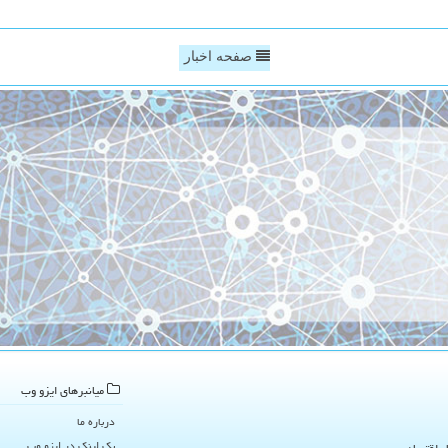
صفحه اخبار
میانبرهای ایزو وب
درباره ما
بک لینک در ایزو وب