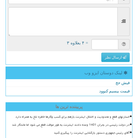
= ۴ بعلاوه ۳
ارسال نظر
لینک دوستان ایزو وب
فیش حج
قیمت بیسیم کنوود
پربیننده ترین ها
خسارتهای قطع و محدودیت و اختلال اینترنت بازهم برای کسب وکارها خاطره تلخ به همراه دارد
در دولت رئیسی در بحران 1401 وعده دادند اینترنت به طور موقت قطع می شود اما ماندگار شد
آقای رئیس جمهوری دستور بازگشایی اینترنت را پیگیری کنید