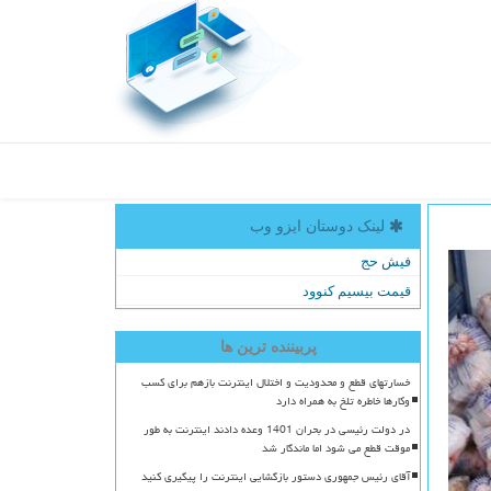
لینک دوستان ایزو وب
فیش حج
قیمت بیسیم کنوود
پربیننده ترین ها
خسارتهای قطع و محدودیت و اختلال اینترنت بازهم برای کسب
وکارها خاطره تلخ به همراه دارد
در دولت رئیسی در بحران 1401 وعده دادند اینترنت به طور
موقت قطع می شود اما ماندگار شد
آقای رئیس جمهوری دستور بازگشایی اینترنت را پیگیری کنید