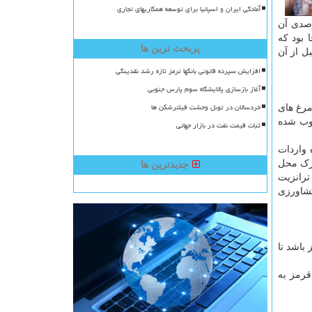
آمادگی ایران و اسپانیا برای توسعه همکاریهای تجاری
 ۱۰۰ درصدی آن
 بود که
پربحث ترین ها
ل از آن
افزایش سپرده قانونی بانکها ترمز تازه رشد نقدینگی
آغاز بازسازی پالایشگاه سوم پارس جنوبی
خردسالان در تونل وحشت فیلترشکن ها
مرغ های
د، فعلا مانند مصوبه مربوط به ترانزیت محموله های گوشت قرمز که در سال ۱۳۹۸ مصوب شده
ثبات قیمت نفت در بازار جهانی
 واردات
مرک محل
جدیدترین ها
ترانزیت
شاورزی
باشد تا
قرمز به