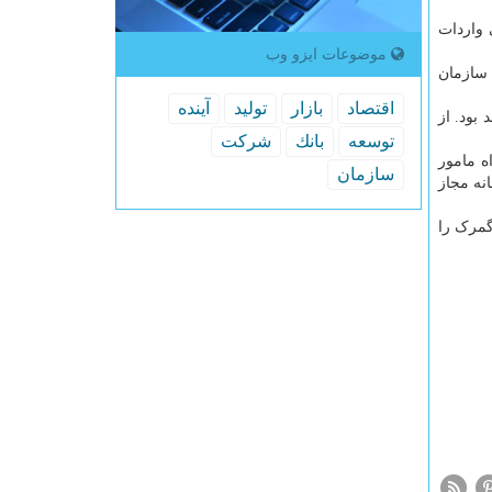
دد که برای ساماندهی واردات
موضوعات ایزو وب
 سازمان
اقتصاد
بازار
تولید
آینده
بود. از
توسعه
بانك
شركت
 مامور
سازمان
نه مجاز
مرک را