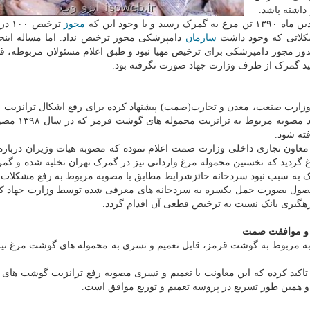
داشته باشد.
 وجود این که
مجوز
ترخیص
شکلاتی که وجود داشت
سازمان
دامپزشکی مجوز ترخیص نداد. اما مساله اینجا
ور مجوز دامپزشکی برای ترخیص مهیا نبود و طبق اعلام مسئولان مربوطه، قب
ید گمرک از طرف وزارت جهاد صورت نگرفته بود.
ا وزارت صنعت، معدن و تجارت(صمت) پیشنهاد کرده برای رفع اشکال ترانزیت 
وارداتی و باتوجه به نبود مصوبه ای در این مور
فته شود.
معاون تجاری داخلی وزارت صمت اعلام نموده که مصوبه هیات وزیران درباره
اغ گردید که نخستین محموله مرغ وارداتی نیز در گمرک تهران تخلیه شده و گ
رک به سبب نبود سردخانه حائزشرایط مطابق با مصوبه مربوط به رفع مشکلات 
حصول بصورت حمل یکسره به سردخانه های معرفی شده توسط وزارت جهاد ک
 رهگیری بانک نسبت به ترخیص قطعی آن اقدام گردد.
غ و موافقت صمت
 مربوط به گوشت قرمز، قابل تعمیم و تسری به محموله های گوشت مرغ نیز 
 تاکید کرده که این معاونت با تعمیم و تسری مصوبه رفع ترانزیت گوشت های 
 همین طور تسریع در پروسه تعمیم و توزیع موافق است.