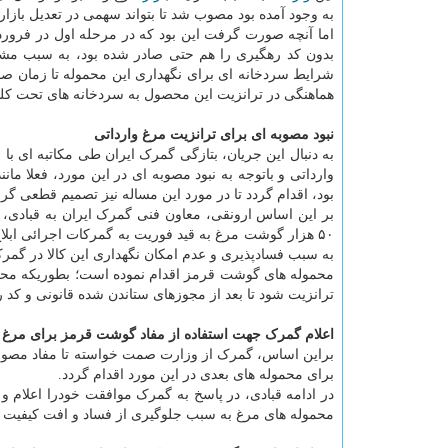
به وجود آمده بود مصوب شد تا بتواند سهمی در تعدیل بازار 
اما آنچه صورت گرفت این بود که در مرحله اول در فروردین ماه ۱۳۹۰ تن مرغ به گمرک رسید و با
بدون کد رهگیری را هم حتی صادر شده بود، به سبب م
شرایط سردخانه ای برای نگهداری این محموله تا زمان صد
هماهنگی در ترانزیت این محصول به سردخانه های تحت کل
نبود مصوبه ای برای ترانزیت مرغ وارداتی
به دنبال این جریان، بتازگی گمرک ایران طی مکاتبه ای ب
بود، اقدام گردد تا در مورد این مساله نیز تصمیم قطعی گر
بر این اساس ارونقی، معاون فنی گمرک ایران به قبادی، 
۵۰ هزار گوشت مرغ به قید فوریت به گمرکات اجرائی ابل
به سبب فسادپذیری و عدم امکان نگهداری این کالا در گم
محموله های گوشت قرمز اقدام نموده است؛ بطوریکه م
ترانزیت شود تا بعد از مجوزهای ستاندن شده قانونی و کد
اعلام گمرک جهت استفاده از مفاد گوشت قرمز برای مر
براین اساس، گمرک از وزارت صمت خواسته تا مفاد مصوبه
برای محموله های بعدی در این مورد اقدام گردد.
در ادامه قبادی، در پاسخ به گمرک موافقت خودرا اعلام و
محموله های مرغ به سبب جلوگیری از فساد و افت کیفیت و