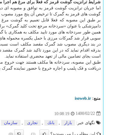
شرایط ترانزیت گوشت قرمز که فعلا برای مرغ هم اجرا 
گوشت های قرمز به گمرک تا ترخیص آن پنج مورد مصوب شد
بر طبق این مصوبه که فعلا قابل تعمیم به گوشت مرغ نی
دامپزشکی با عنوان «سردخانه مرجع تحت کلید گمرک» برای
همین طور سردخانه های مورد تایید مکلف به همکاری با گم
سویی قرار شد گمرکات مرزی با حمل یکسره محموله های گ
در بند دیگری مصوب شد گمرک مقصد مکلف است نسبت به
بدرقه اقدام نماید که در این مورد تاکید شد گمرک مقصد
است بجای تضامین مالی از تعهد محضری استفاده نماید.
طبق این مصوبه، سردخانه ها مکلف هستند جهت خروج مح
دریافت و فک پلمب و اجازه خروج با حضور نماینده گمرک ب
منبع:
isoweb.ir
1400/02/22
10:08:19
تگهای خبر:
بازار
,
بانك
,
تجاری
,
سازمان
این مطلب را می پسندید؟
(0)
(1)