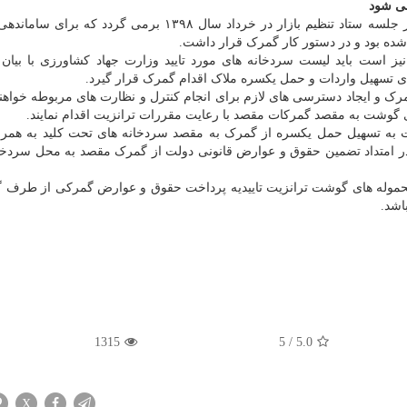
می شود
اما جریان ترانزیت گوشت قرمز به توافق و مصوبه ای در جلسه ستاد تنظیم بازار در خرداد سال ۱۳۹۸ برمی گر
ه بود و در دستور کار گمرک قرار داشت.
ز است باید لیست سردخانه های مورد تایید وزارت جهاد کشاورزی با بیان
 تسهیل واردات و حمل یکسره ملاک اقدام گمرک قرار گیرد.
رک و ایجاد دسترسی های لازم برای انجام کنترل و نظارت های مربوطه خواهند 
وشت به مقصد گمرکات مقصد با رعایت مقررات ترانزیت اقدام نمایند.
 تسهیل حمل یکسره از گمرک به مقصد سردخانه های تحت کلید به همراه
 در امتداد تضمین حقوق و عوارض قانونی دولت از گمرک مقصد به محل سردخا
موله های گوشت ترانزیت تاییدیه پرداخت حقوق و عوارض گمرکی از طرف گ
اشد.
1315
5
/
5.0
X