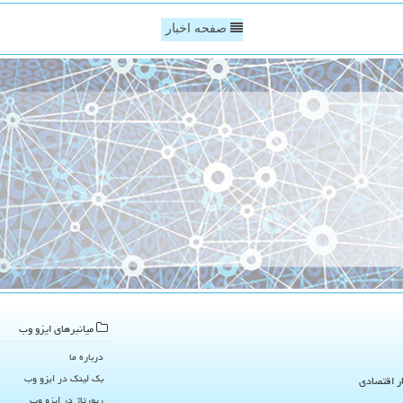
صفحه اخبار
میانبرهای ایزو وب
درباره ما
بک لینک در ایزو وب
ار اقتصادی
رپورتاژ در ایزو وب