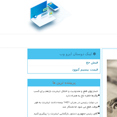
لینک دوستان ایزو وب
فیش حج
قیمت بیسیم کنوود
پربیننده ترین ها
خسارتهای قطع و محدودیت و اختلال اینترنت بازهم برای کسب
وکارها خاطره تلخ به همراه دارد
در دولت رئیسی در بحران 1401 وعده دادند اینترنت به طور
موقت قطع می شود اما ماندگار شد
آقای رئیس جمهوری دستور بازگشایی اینترنت را پیگیری کنید