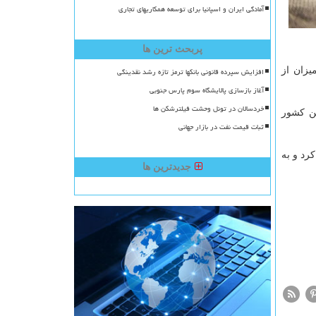
آمادگی ایران و اسپانیا برای توسعه همکاریهای تجاری
پربحث ترین ها
یینترین میزان از
افزایش سپرده قانونی بانکها ترمز تازه رشد نقدینگی
آغاز بازسازی پالایشگاه سوم پارس جنوبی
خردسالان در تونل وحشت فیلترشکن ها
ین کشور
ثبات قیمت نفت در بازار جهانی
. هر اونس نقره ۰.۱ درصد کاهش پیدا کرد و به
جدیدترین ها