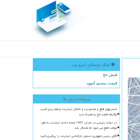
لینک دوستان ایزو وب
فیش حج
قیمت بیسیم کنوود
پربیننده ترین ها
خسارتهای قطع و محدودیت و اختلال اینترنت بازهم برای کسب
وکارها خاطره تلخ به همراه دارد
در دولت رئیسی در بحران 1401 وعده دادند اینترنت به طور
موقت قطع می شود اما ماندگار شد
آقای رئیس جمهوری دستور بازگشایی اینترنت را پیگیری کنید