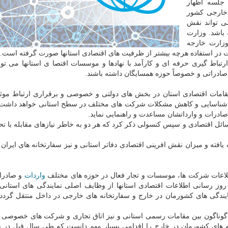
 جلسه اظهار
 خارجی کشور
ی تواند نقش
باشد. وزارت
وزارت خارجه
 در استفاده هرچه بیشتر از ظرفیت های اقتصادی استانها صورت گرفته است.
تباط گیری حرفه ای و کارآمد با نهادها و موسسات اقتصا ی استانها می تو
صادراتی و خصوصاً حوزه همسایگان داشته باشند.
مقامات اقتصادی استان در بخش های دولتی و خصوصی و برقراری ارتباط موثر 
در شناسایی و کاهش مشکلات شرکت های مختلف در سطح استانی خواهد داشت
 صادرات و وارداتشان مساعدت و راهنمایی نماید.
ائل اقتصادی و سپس کنسولی ذکر کرد که هر دو به خاطر نیازهای مقابله با تح
فته و میزان نقش افرینی اقتصادی دفاتر استانی و نیز سفارتخانه های ایران 
اعات شرکت ها، موسسات و تجار فعال در حوزه های مختلف
واردات
و صادرات
وز رسانی اطلاعات اقتصادی استانها از وظایف اصلی نمایندگی های استان
مایندگی های کشورمان در خارج و سفارتخانه های خارجی در داخل منتقل گردد 
 گوناگون بین مقامات رسمی استانی و نیز اتاق تجاری و شرکت های خصوصی و 
ی کشورمان در خارج را اقدامی بسیار مهم دانست که طی سال قبل در پر