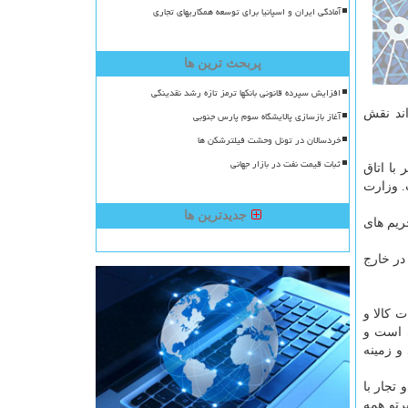
آمادگی ایران و اسپانیا برای توسعه همکاریهای تجاری
پربحث ترین ها
افزایش سپرده قانونی بانکها ترمز تازه رشد نقدینگی
اند نقش
آغاز بازسازی پالایشگاه سوم پارس جنوبی
خردسالان در تونل وحشت فیلترشکن ها
ثبات قیمت نفت در بازار جهانی
با اتاق
. وزارت
جدیدترین ها
ریم های
در خارج
 کالا و
ی است و
و زمینه
تجار با
تو همه