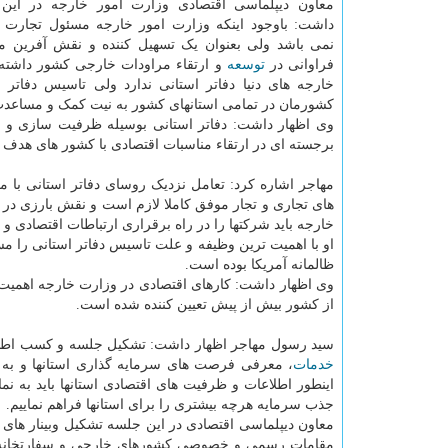
معاون دیپلماسی اقتصادی وزارت امور خارجه در این
داشت: باوجود اینکه وزارت امور خارجه مسئول تجارت
نمی باشد ولی بعنوان یک تسهیل کننده و نقش آفرین م
فراوانی در
توسعه
و ارتقاء مراودات خارجی کشور داشته 
خارجه های دنیا دفاتر استانی ندارد ولی تاسیس دفاتر 
کشورمان در تمامی استانهای کشور به نیت کمک و مساعدت
وی اظهار داشت: دفاتر استانی بوسیله ظرفیت سازی و ار
برجسته ای در ارتقاء مناسبات اقتصادی با کشور های هدف 
مهاجر اشاره کرد: تعامل نزدیک روسای دفاتر استانی با 
های تجاری و تجار موفق کاملا لازم است و نقش بارزی 
خارجه باید شرکتها را در راه برقراری ارتباطات اقتصادی و
او با اهمیت ترین وظیفه و علت تاسیس دفاتر استانی را مس
ظالمانه آمریکا بوده است.
وی اظهار داشت: کارهای اقتصادی در وزارت خارجه اهمیت یا
از کشور بیش از پیش تعیین کننده شده است.
سید رسول مهاجر اظهار داشت: تشکیل جلسه و کسب اطل
خدمات
، معرفی فرصت های سرمایه گذاری استانها و به ر
اینطور اطلاعات و ظرفیت های اقتصادی استانها باید به ن
جذب سرمایه هرچه بیشتری را برای استانها فراهم نماییم.
معاون دیپلماسی اقتصادی در این جلسه تشکیل وبینار های
مقامات رسمی و خصوصی کشورهای خارجی و سفارتخانه ها