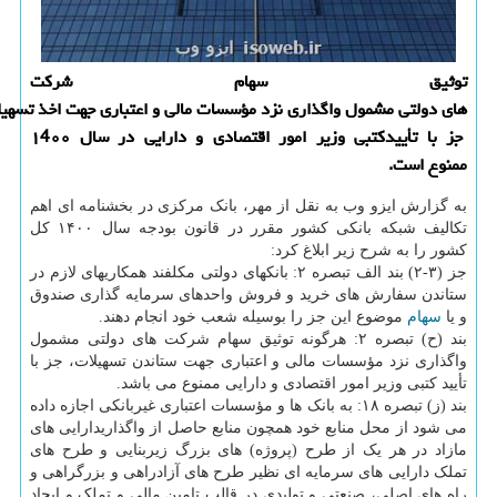
توثیق سهام شرکت
های دولتی مشمول واگذاری نزد مؤسسات مالی و اعتباری جهت اخذ تسهیلات،
جز با تأییدکتبی وزیر امور اقتصادی و دارایی در سال ۱4۰۰
ممنوع است.
به گزارش ایزو وب به نقل از مهر، بانک مرکزی در بخشنامه ای اهم
تکالیف شبکه بانکی کشور مقرر در قانون بودجه سال ۱۴۰۰ کل
کشور را به شرح زیر ابلاغ کرد:
جز (۳-۲) بند الف تبصره ۲: بانکهای دولتی مکلفند همکاریهای لازم در
ستاندن سفارش های خرید و فروش واحدهای سرمایه گذاری صندوق
و یا
سهام
موضوع این جز را بوسیله شعب خود انجام دهند.
بند (ح) تبصره ۲: هرگونه توثیق سهام شرکت های دولتی مشمول
واگذاری نزد مؤسسات مالی و اعتباری جهت ستاندن تسهیلات، جز با
تأیید کتبی وزیر امور اقتصادی و دارایی ممنوع می باشد.
بند (ز) تبصره ۱۸: به بانک ها و مؤسسات اعتباری غیربانکی اجازه داده
می شود از محل منابع خود همچون منابع حاصل از واگذاریدارایی های
مازاد در هر یک از طرح (پروژه) های بزرگ زیربنایی و طرح های
تملک دارایی های سرمایه ای نظیر طرح های آزادراهی و بزرگراهی و
راه های اصلی، صنعتی و تولیدی در قالب تامین مالی و تملک و ایجاد