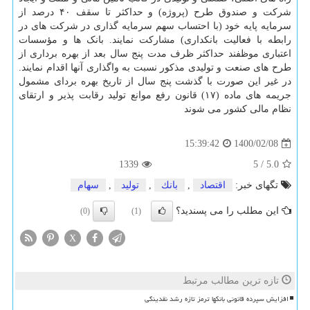
شرکت و صندوق طرح (پروژه) و حداکثر تا سقف ۴۰ درصد از
سرمایه پایه خود (با احتساب سهم سرمایه گذاری در شرکت های در
رابطه با فعالیت بانکداری) مشارکت نمایند. بانک ها و مؤسسات
اعتباری موظفند حداکثر ظرف مدت پنج سال بعد از بهره برداری از
طرح های صنعت و تولیدی مذکور نسبت به واگذاری آنها اقدام نمایند.
در غیر این صورت با گذشت پنج سال از تاریخ بهره بردای مشمول
جریمه های ماده (۱۷) قانون رفع موانع تولید رقابت پذیر و ارتقای
نظام مالی کشور می شوند
1400/02/08
15:39:42
1339
5
/
5.0
تگهای خبر:
اقتصاد
,
بانك
,
تولید
,
سهام
این مطلب را می پسندید؟
(0)
(1)
X
تازه ترین مطالب مرتبط
افزایش سپرده قانونی بانکها ترمز تازه رشد نقدینگی