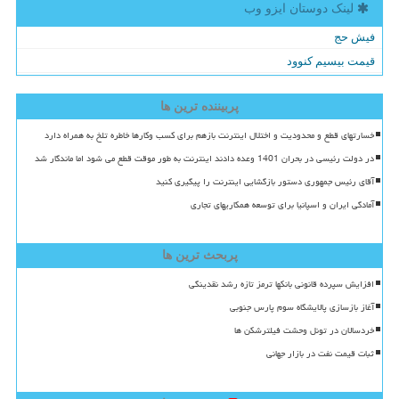
لینک دوستان ایزو وب
فیش حج
قیمت بیسیم کنوود
پربیننده ترین ها
خسارتهای قطع و محدودیت و اختلال اینترنت بازهم برای کسب وکارها خاطره تلخ به همراه دارد
در دولت رئیسی در بحران 1401 وعده دادند اینترنت به طور موقت قطع می شود اما ماندگار شد
آقای رئیس جمهوری دستور بازگشایی اینترنت را پیگیری کنید
آمادگی ایران و اسپانیا برای توسعه همکاریهای تجاری
پربحث ترین ها
افزایش سپرده قانونی بانکها ترمز تازه رشد نقدینگی
آغاز بازسازی پالایشگاه سوم پارس جنوبی
خردسالان در تونل وحشت فیلترشکن ها
ثبات قیمت نفت در بازار جهانی