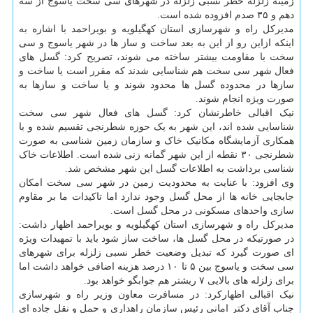
زمینه زلزله خطر نسبی زلزله در شهرهای سی سخت یاسوج از سه
دهم و ۳۵ صدم افزوده شده است.
مدیرکل راه و شهرسازی استان کهگیلویه و بویراحمد با اشاره به
اینکه ازاین رو از این به بعد ساخت و ساز ها در شهر یاسوج و سی
سخت با مقاومت بیشتر ساخته می شوند، تصریح کرد: گسل های
فعال شهر سی سخت هم شناسایی شدند که مقرر است یا ساخت و
سازها در محدوده گسل ها محدود شوند و یا ساخت و سازها به
صورت ویژه انجام شوند.
نیک اقبالی خاطرنشان کرد: گسل های فعال شهر سی سخت
شناسایی شده اند، این شهر به یک حوزه شطرنجی تقسیم شده و با
همکاری آزمایشگاه مکانیک خاک و سازمان زمین شناسی به صورت
شطرنجی ۳۰ نقطه از این شهر گمانه زنی شده است. اطلاعات خاک
شناسی برداشت به اطلاعات گسل این شهر مشخص شد.
وی افزود: با عنایت به محدودیت زمین در شهر سی سخت امکان
جابجایی خانه ها از محل گسل وجود ندارد اما تاکیدات ما بر مقاوم
سازی واحدهای مسکونی در محل گسل است.
مدیرکل راه و شهرسازی استان کهگیلویه و بویراحمد اظهار داشت:
در صورتیکه در محل گسل ها، ساخت ساز شود باید با تمهیدات ویژه
ای صورت گیرد که تبدیل وضعیت خطر نسبی زلزله برای شهرهای
سی سخت و یاسوج بین ۵ تا ۱۰ درصد هزینه اضافی خواهد داشت اما
برای زلزله های بالایی ۷ ریشتر هم جوابگو خواهد بود.
نیک اقبالی اظهارکرد: در مسافرت معاون وزیر راه و شهرسازی
جناب آقای دکتر امانی رئیس سازمان راهداری و حمل و نقل جاده ای