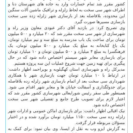
کشور مقرر شد تمام خسارات وارد به جاده های شهرستان دنا و
اطراف شهر سی سخت به لحاظ زلزله و ترافیک ماشین آلات سنگین
این محدوده، بلافاصله بعد از بازسازی شهر زلزله زده سی سخت
بازسازی مسیرها صورت گیرد.
وی تصریح کرد: در بازدید آقای دکتر عبودی معاون وزیر راه و
شهرسازی از شهر سی سخت مقرر شد که ۲۰ میلیارد و ۵۰۰ میلیون
تومان برای ساخت یک باب مدرسه به مبلغ سه و نیم میلیارد تومان،
یک باغ کتابخانه به مبلغ یک میلیارد و ۵۰۰ میلیون تومان، یک
فرهنگسرا به مبلغ ۴ میلیارد و ۵۰۰ میلیون تومان و ۱۰ میلیارد تومان
برای بازسازی معابر شهر سیستم اختصاص داده شود که در حال
پیگیری برای تهیه زمین جهت شروع عملیات این سه پروژه هستیم.
مدیرکل راه و شهرسازی استان کهگیلویه و بویراحمد اظهار داشت:
در ارتباط با ۱۰ میلیارد تومان جهت بازسازی شهر با همکاری
شهرداری سی سخت بعد از اتمام بازسازی شهر زلزله زده بلافاصله
برای جدولگذاری و آسفالت خیابان ها و معابر شهر اقدام می شود.
همینطور طی سفر رئیس شورایعالی شهرسازی کشور مقرر شد که
اعتبار لازم برای تصویب طرح جامع و تفصیلی شهر سی سخت
اختصاص داده شود.
نیک اقبالی اظهار داشت: برای بازسازی اماکن عمومی و ادارات شهر
زلزله زده سی سخت ۱۱۵۰ میلیارد تومان برآورد شده و در اختیار
مسؤلان مربوطه قرار گرفت.
به گزارش ایزو وب به نقل از ایسنا، وی بیان نمود: برای کمک به