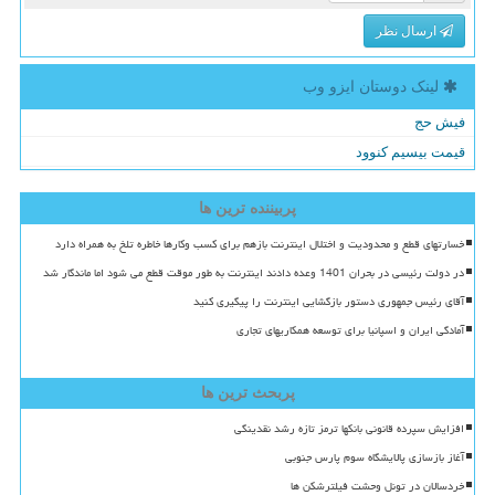
ارسال نظر
لینک دوستان ایزو وب
فیش حج
قیمت بیسیم کنوود
پربیننده ترین ها
خسارتهای قطع و محدودیت و اختلال اینترنت بازهم برای کسب وکارها خاطره تلخ به همراه دارد
در دولت رئیسی در بحران 1401 وعده دادند اینترنت به طور موقت قطع می شود اما ماندگار شد
آقای رئیس جمهوری دستور بازگشایی اینترنت را پیگیری کنید
آمادگی ایران و اسپانیا برای توسعه همکاریهای تجاری
پربحث ترین ها
افزایش سپرده قانونی بانکها ترمز تازه رشد نقدینگی
آغاز بازسازی پالایشگاه سوم پارس جنوبی
خردسالان در تونل وحشت فیلترشکن ها