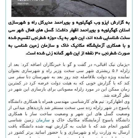
به گزارش ایزو وب کهگیلویه و بویراحمد مدیرکل راه و شهرسازی
استان کهگیلویه و بویراحمد اظهار داشت: گسل های فعال شهر سی
سخت شناسایی شده اند، این شهر به یک حوزه شطرنجی تقسیم شده
و با همکاری آزمایشگاه مکانیک خاک و سازمان زمین شناسی به
صورت شطرنجی ۳۰ نقطه از این شهر گمانه زنی شده است.
«پژمان نیک اقبالی» در گفت و گو با خبرنگاران اضافه کرد: بعد از
زلزله ۵.۶ ریشتری شهر سی سخت وزیر راه و شهرسازی بعنوان
نماینده ویژه دولت بلافاصله چند روز بعد به شهرستان دنا سفر می
کند که با گزارش خوبی که به هیئت دولت عرضه کرد در کمترین
زمان ممکن این در مورد زلزله مصوباتی برای بازسازی این شهر در
نظر گرفته شد.
وی اظهارکرد: تیم های کارشناسی مهندسی همراه با همکاری دانشگاه
یاسوج در شهر زلزله زده سی سخت مستقر شد بازدیدهای میدانی از
وضعیت گسل های این شهر و وضعیت ساخت ساز با همکاری
دانشگاه یاسوج آزمایشگاه مکانیک خاک و
سازمان
زمین شناسی
کشور انجام شد که با عنایت به گزارش تهیه شده دانشگاه یافت
ارسال به وزارت راه و شهرسازی و با حضور اساتید برتر کشور در