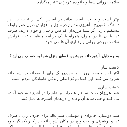
سلامت روانی شما و خانواده عزیزتان تاثیر میگذارد .
بهتر است و جالب است بدانید بر اساس یکی از تحقیقات در
دانشگاه کمبریج ، آشپزی مداوم در منزل با افزایش طول عمر رابطه
مستقیم دارد! اگر شما فرزندان کم سن و سال و جوان دارید، صرف
غذا با آن ها در منزل، همراه با یک برنامه منظم، باعث افزایش
سلامت روحی روانی و رفتاری آن ها می شود.
به چه دلیل آشپزخانه مهمترین فضای منزل شما به حساب می آید ؟
کابینت ساز
اکثر آحاد جامعه روز را با خوردن یک چای یا صبحانه در آشپزخانه
شروع می کنند. این فضا مرکز اصلی زندگی خانوادگی مردم است .
کابینت سازی
شما عزیزان صبحانه،ناهار،عصرانه و شام را در آشپزخانه خود آماده
می کنید و حتی شاید آن وعده را در همان آشپزخانه میل کنید .
شما دوستان، خانواده و میهمانان شما غالبا برای حرف زدن ، صرف
غذا و نوشیدنی و پخت و پز در مکان آَشپزخانه ، در کنار یکدیگر جمع
می شوید .آشپزخانه نتنها مرکز برقراری ارتباطات در منزل ، بلکه