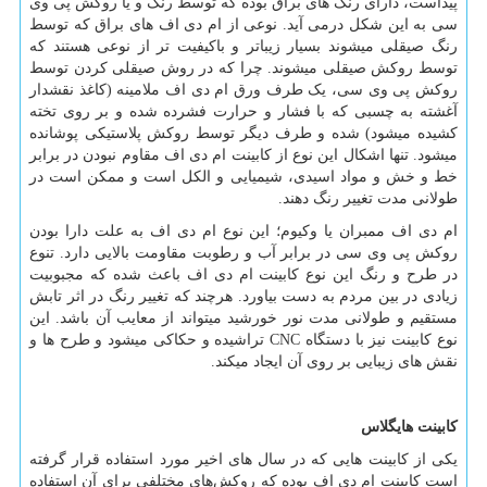
پیداست، دارای رنگ ­های براق بوده که توسط رنگ و یا روکش پی وی
سی به این شکل درمی­ آید. نوعی از ام دی اف های براق که توسط
رنگ صیقلی می­شوند بسیار زیباتر و باکیفیت ­تر از نوعی هستند که
توسط روکش صیقلی می­شوند. چرا که در روش صیقلی کردن توسط
روکش پی وی سی، یک طرف ورق ام دی اف ملامینه (کاغذ نقش­دار
آغشته به چسبی که با فشار و حرارت فشرده شده و بر روی تخته
کشیده می­شود) شده و طرف دیگر توسط روکش پلاستیکی پوشانده
می­شود. تنها اشکال این نوع از کابینت ام دی اف مقاوم نبودن در برابر
خط و خش و مواد اسیدی، شیمیایی و الکل است و ممکن است در
طولانی مدت تغییر رنگ دهند.
ام دی اف ممبران یا وکیوم؛ این نوع ام دی اف به علت دارا بودن
روکش پی وی سی در برابر آب و رطوبت مقاومت بالایی دارد. تنوع
در طرح و رنگ این نوع کابینت ام دی اف باعث شده که مجبوبیت
زیادی در بین مردم به دست بیاورد. هرچند که تغییر رنگ در اثر تابش
مستقیم و طولانی مدت نور خورشید می­تواند از معایب آن باشد. این
نوع کابینت نیز با دستگاه
CNC
تراشیده و حکاکی می­شود و طرح­ ها و
نقش ­های زیبایی بر روی آن ایجاد می­کند.
کابینت هایگلاس
یکی از کابینت‌ هایی که در سال
های اخیر مورد استفاده قرار گرفته
است کابینت ام دی اف بوده که روکش
های مختلفی برای آن استفاده