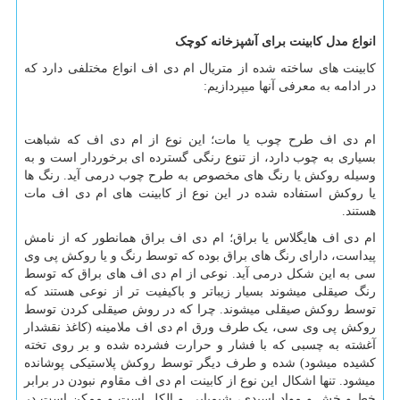
انواع مدل کابینت برای آشپزخانه کوچک
کابینت های ساخته شده از متریال ام دی اف انواع مختلفی دارد که
در ادامه به معرفی آنها میپردازیم:
ام دی اف طرح چوب یا مات؛ این نوع از ام دی اف که شباهت
بسیاری به چوب دارد، از تنوع رنگی گسترده ­ای برخوردار است و به
وسیله روکش یا رنگ­ های مخصوص به طرح چوب درمی­ آید. رنگ ­ها
یا روکش استفاده شده در این نوع از کابینت ­های ام دی اف مات
هستند.
ام دی اف هایگلاس یا براق؛ ام دی اف براق همانطور که از نامش
پیداست، دارای رنگ ­های براق بوده که توسط رنگ و یا روکش پی وی
سی به این شکل درمی­ آید. نوعی از ام دی اف های براق که توسط
رنگ صیقلی می­شوند بسیار زیباتر و باکیفیت ­تر از نوعی هستند که
توسط روکش صیقلی می­شوند. چرا که در روش صیقلی کردن توسط
روکش پی وی سی، یک طرف ورق ام دی اف ملامینه (کاغذ نقش­دار
آغشته به چسبی که با فشار و حرارت فشرده شده و بر روی تخته
کشیده می­شود) شده و طرف دیگر توسط روکش پلاستیکی پوشانده
می­شود. تنها اشکال این نوع از کابینت ام دی اف مقاوم نبودن در برابر
خط و خش و مواد اسیدی، شیمیایی و الکل است و ممکن است در