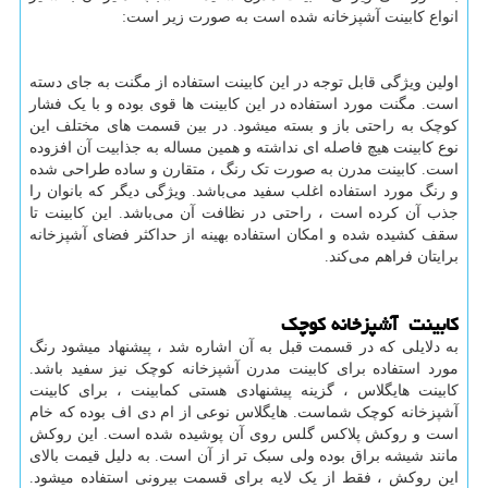
انواع کابینت آشپزخانه شده است به صورت زیر است:
اولین ویژگی قابل توجه در این کابینت استفاده از مگنت به جای دسته
است. مگنت مورد استفاده در این کابینت ها قوی بوده و با یک فشار
کوچک به راحتی باز و بسته میشود. در بین قسمت‌ های مختلف این
نوع کابینت هیچ فاصله ای نداشته و همین مساله به جذابیت آن افزوده
است. کابینت مدرن به صورت تک رنگ ، متقارن و ساده طراحی شده
و رنگ مورد استفاده اغلب سفید می‌باشد. ویژگی دیگر که بانوان را
جذب آن کرده است ، راحتی در نظافت آن می‌باشد. این کابینت تا
سقف کشیده شده و امکان استفاده بهینه از حداکثر فضای آشپزخانه
برایتان فراهم می‌کند.
کابینت آشپزخانه کوچک
به دلایلی که در قسمت قبل به آن اشاره شد ، پیشنهاد میشود رنگ
مورد استفاده برای کابینت مدرن آشپزخانه کوچک نیز سفید باشد.
کابینت هایگلاس ، گزینه پیشنهادی هستی کمابینت ، برای کابینت
آشپزخانه کوچک شماست. هایگلاس نوعی از ام دی اف بوده که خام
است و روکش پلاکس گلس روی آن پوشیده شده است. این روکش
مانند شیشه براق بوده ولی سبک تر از آن است. به دلیل قیمت بالای
این روکش ، فقط از یک لایه برای قسمت بیرونی استفاده میشود.