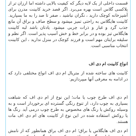
قسمت داخلی از یک لایه دیگر که کیفیت بالایی داشته اما ارزان تر از
پلاکسی گلاس است بهره می‌برد. اگر قصد خرید کابینت مدرن برای
آشپزخانه کوچک دارید ، نگران نباشید ، صفر تا صد را به ما بسپارید.
کابینت هایگلاس به راحتی تمیز میشود و سطح صاف و براق آن مانع
جذب گرد و غبار و ذرات چربی میشود. یادتان باشد لبه کابینت
هایگلاس تیز بوده و در برابر خط و خش آسیب پذیر است. اگر نظم و
سلیقه برایتان مهم است و فرزند کوچک در منزل ندارید ، این کابینت
انتخاب مناسبی است.
انواع کابینت ام دی اف
کابینت های ساخته شده از متریال ام دی اف انواع مختلفی دارد که
در ادامه به معرفی آنها میپردازیم:
ام دی اف طرح چوب یا مات؛ این نوع از ام دی اف که شباهت
بسیاری به چوب دارد، از تنوع رنگی گسترده ­ای برخوردار است و به
وسیله روکش یا رنگ­ های مخصوص به طرح چوب درمی­ آید. رنگ ­ها
یا روکش استفاده شده در این نوع از کابینت ­های ام دی اف مات
هستند.
ام دی اف هایگلاس یا براق؛ ام دی اف براق همانطور که از نامش