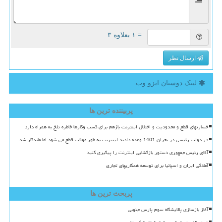
= ۱ بعلاوه ۳
ارسال نظر
لینک دوستان ایزو وب
پربیننده ترین ها
خسارتهای قطع و محدودیت و اختلال اینترنت بازهم برای کسب وکارها خاطره تلخ به همراه دارد
در دولت رئیسی در بحران 1401 وعده دادند اینترنت به طور موقت قطع می شود اما ماندگار شد
آقای رئیس جمهوری دستور بازگشایی اینترنت را پیگیری کنید
آمادگی ایران و اسپانیا برای توسعه همکاریهای تجاری
پربحث ترین ها
آغاز بازسازی پالایشگاه سوم پارس جنوبی