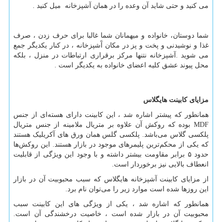
می کنید و حتی شاید آن وعده را در همان آشپزخانه میل کنید .
شما دوستان، خانواده و میهمانان شما غالبا برای حرف زدن ، صرف
غذا و نوشیدنی و پخت و پز در مکان آَشپزخانه ، در کنار یکدیگر جمع
می شوید .آشپزخانه نتنها مرکز برقراری ارتباطات در منزل ، بلکه
محل پیوند عشق کلیه اعضای خانواده به یکدیگر است .
مزایای کابینت هایگلاس
همانطور که پیشتر اشاره شد ، این کابینت دارای هسته‌ای از جنس
MDF
بوده که روکش آن علاوه بر متریال ملامینه از جنس متریال
پلکسی گلاس می‌باشد. پلکسی گلس همان ورق ‌های آکریلیک هستند
که یکی از محکم‌ترین پلیمرهای موجود در بازار هستند. این روکش‌ها
حدود ۵ برابر مقاومت بیشتر داشته و با وجود این ویژگی از قابلیت
انعطاف بالایی نیز برخوردار است.
از مزایای کابینت آشپزخانه هایگلاس که سبب محبوبیت آن در بازار
این روزها شده است موارد زیر را می
توان نام برد.
همانطور که اشاره شد ، یکی از ویژگی ‌های این کابینت سبب
محبوبیت آن در بازار شده است ، خاصیت درخشندگی آن است.