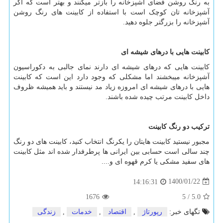
به رنگ روشن فضای آشپزخانه را بازتر میکنند و بهتر است که اگر
آشپزخانه تان کوچک است با استفاده از کابینت های رنگ روشن
آشپزخانه را بزرگتر جلوه دهید.
کابینت هایی با درهای شیشه ای
کابینت هایی که درهای شیشه ای دارند نمای جالبی به دکوراسیون
آشپزخانه میبخشند اما مشکلی که وجود دارد این است که کابینت
هایی با درهای شیشه ای امروزه زیاد مد نیستند و باید همیشه ظروف
داخل کابینت مرتب چیده شده باشند.
ترکیب دو رنگ کابینت
مجبور نیستید کابینت هایتان را یکرنگ انتخاب کنید، کابینت های دو رنگ
چند سالی است حسابی بین ایرانی ها پرطرفدار شده اند مثل کابینت
های سفید مشکی یا کرم قهوه ای و....
1400/01/22
14:16:31
1676
5
/
5.0
تگهای خبر:
رپورتاژ
,
اقتصاد
,
خدمات
,
زندگی