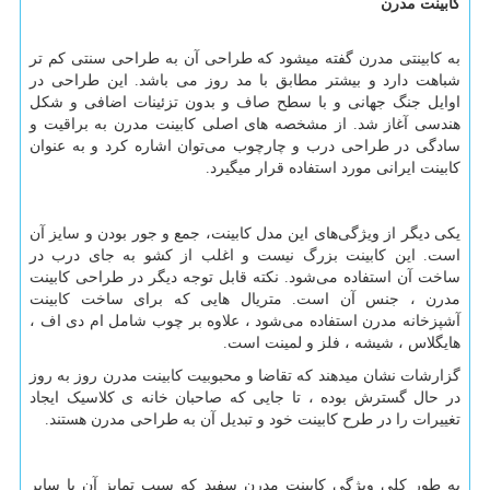
کابینت مدرن
به کابینتی مدرن گفته میشود که طراحی آن به طراحی سنتی کم تر
شباهت دارد و بیشتر مطابق با مد روز می باشد. این طراحی در
اوایل جنگ جهانی و با سطح صاف و بدون تزئینات اضافی و شکل
هندسی آغاز شد. از مشخصه
های اصلی کابینت مدرن به براقیت و
سادگی در طراحی درب و چارچوب می
توان اشاره کرد و به عنوان
کابینت ایرانی مورد استفاده قرار میگیرد.
یکی دیگر از ویژگی‌های این مدل کابینت، جمع و جور بودن و سایز آن
است. این کابینت بزرگ نیست و اغلب از کشو به جای درب در
ساخت آن استفاده می‌شود. نکته قابل توجه دیگر در طراحی کابینت
مدرن ، جنس آن است. متریال هایی که برای ساخت کابینت
آشپزخانه مدرن استفاده می‌شود ، علاوه بر چوب شامل ام دی اف ،
هایگلاس ، شیشه ، فلز و لمینت است.
گزارشات نشان میدهند که تقاضا و محبوبیت کابینت مدرن روز به روز
در حال گسترش بوده ، تا جایی که صاحبان خانه‌ ی کلاسیک ایجاد
تغییرات را در طرح کابینت خود و تبدیل آن به طراحی مدرن هستند.
به طور کلی ویژگی کابینت مدرن سفید که سبب تمایز آن با سایر