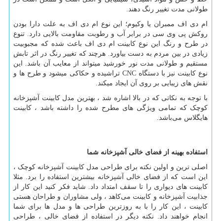
طولانی مدت تغییر رنگ دهند.
ام دی اف ممبران یا وکیوم؛ این نوع ام دی اف به علت دارا بودن
روکش پی وی سی در برابر آب و رطوبت مقاومت بالایی دارد. تنوع
در طرح و رنگ این نوع کابینت ام دی اف باعث شده که مجبوبیت
زیادی در بین مردم به دست بیاورد. هرچند که تغییر رنگ در اثر تابش
مستقیم و طولانی مدت نور خورشید می­تواند از معایب آن باشد. این
نوع کابینت نیز با دستگاه
CNC
تراشیده و حکاکی می­شود و طرح­ ها و
نقش ­های زیبایی بر روی آن ایجاد می­کند.
با توجه به نکاتی که در بالا اشاره شد ، بهترین مدل کابینت آشپزخانه
کوچک که تمامی ویژگی های مطرح شده را داشته باشد ، کابینت
هایگلاس می‌باشد.
استفاده بهینه از فضای خالی آشپزخانه
شما
اصلی ترین و اولین نکته برای طراحی مدل کابینت آشپزخانه کوچک ،
این است که از فضای خالی آشپزخانه بیشترین استفاده را برد. مثلا
کابینت های دیواری را تا سقف امتداد داد. شاید فکر کنید این کار از
جذابیت آشپزخانه و کابینت می‌کاهد ، ولی مشاوران و طراحان هستی
کابینت ، این کار را با به روزترین طراحی‌ ها و مدل ‌ها برای شما
انجام خواهند داد. نکته دیگر در استفاده از فضای خالی ، طراحی