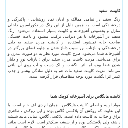
کابینت سفید
رنگ سفید در تمامی ممالک و ادیان نماد روشنایی ، پاکیزگی و
درخشندگی است. به همین دلیل از این رنگ در دکوراسیون داخلی
منازل و بخصوص آشپزخانه و کابینت بسیار استفاده می‌شود. رنگ
سفید در آشپزخانه با هر دیزاینی ترکیب میشود و باعث خستگی
صاحب خانه نمیشود. استفاده از کابینت مدرن سفید به دلیل
درخشندگی و بازتاب نور سبب دلباز شدن و جلوه فضای بزرگتر در
آشپزخانه شما می‌شود. طرح کابینت مورد نظر به دو صورت مدرن و
براق می‌باشد. مزیت کابینت مدرن سفید براق ؛ بازتاب نور و دلباز
شدن فضا بوده اما اثر انگشت و لک دست و آب روی آن باقی
می‌ماند. مزیت کابینت سفید مات هم به دلیل سادگی بیشتر و جذب
کمتر اثر انگشت مورد توجه متقاضیان قرار گرفته است.
کابینت هایگلاس برای آشپزخانه کوچک
شما
مواد اولیه و اصلی کابینت هایگلاس ، همان ام دی اف خام است. با
این تفاوت که روکش آن پلاکسی گلاس بوده و این روکش ، ظاهری
براق و جذاب به کابینت داده است. پلاکسی گلاس، نمایی مانند شیشه
داشته ولی پلاستیکی بوده و از شیشه سبک
تر است. لازم است بدانید
که پوشش پلاکسی گلاس مورد استفاده در کابینت هایگلاس قیمت